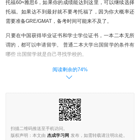
托福60≈雅思6，如果你的成绩能达到这里，可以继续选择
托福。如果达不到最好就不要考托福了，因为你大概率还
需要准备GRE/GMAT，备考时间可能来不及了。
只要在中国获得毕业证书和学士学位证书，一本二本无所
谓的，都可以申请留学。 普通二本大学出国留学的条件有
哪些 出国留学就是自己寻找学校的。
英国留学是一个先到先得，早规划、早申请、早录取的过
阅读剩余的74%
程，同学们决定去了英国一定更要赶早不赶晚。如果考虑
找留学中介，可以通过浏览留学中介口碑查询系统http
s：//？ozs=uk-tf查询。
二本毕业能出国留学吗?
扫描二维码推送至手机访问。
二本毕业可以出国留学。出国留学条件有：政治条件：热
版权声明：本文由
杰成学习网
发布，如需转载请注明出处。
爱祖国，热爱中国共产党，热爱社会主义，思想品德优