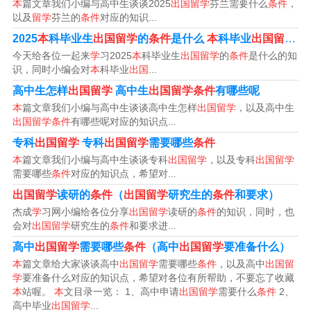
本
篇文章我们小编与高中生谈谈2025
出国留学
芬兰需要什么
条件
，
所谓的，都可以申请留学。 普通二本大学出国留学的条件
以及
留学
芬兰的
条件
对应的知识...
有哪些 出国留学就是自己寻找学校的。
2025
本
科毕业生
出国留学
的
条件
是什么
本
科毕业
出国留学
几
今天给各位一起来
学
习2025
本
科毕业生
出国留学
的
条件
是什么的知
2、比如，中国学生要进入英国名校就读本科前，需通过1
识，同时小编会对
本
科毕业
出国
...
年的预科课程，凭借预科成绩才能获得入学资格。
高中生怎样
出国留学
高中生
出国留学条件
有哪些呢
本
篇文章我们小编与高中生谈谈高中生怎样
出国留学
，以及高中生
3、通常我建议学生都是在国内做好体检在离境的，将健康
出国留学条件
有哪些呢对应的知识点...
证明出示给他们看即可直接出关；如果没有则需要到检查
专科
出国留学
专科
出国留学
需要哪些
条件
室做相应的检查，一般要求作一个胸透(免费的)，再填一张
本
篇文章我们小编与高中生谈谈专科
出国留学
，以及专科
出国留学
需要哪些
条件
对应的知识点，希望对...
表格，会耽误一些时间。
出国留学
读研的
条件
（
出国留学
研究生的
条件
和要求）
4、重视学术成绩，维稳固定在均分0以上 教育背景重要，
杰成
学
习网小编给各位分享
出国留学
读研的
条件
的知识，同时，也
会对
出国留学
研究生的
条件
和要求进...
学术成绩也至关重要。针对二本“双非”的同学，优异的学术
高中
出国留学
需要哪些
条件
（高中
出国留学
要准备什么）
成绩，是指GPA或者均分，能够达到90分左右，会帮助你
本
篇文章给大家谈谈高中
出国留学
需要哪些
条件
，以及高中
出国留
成功敲开美国知名院校的大门。
学
要准备什么对应的知识点，希望对各位有所帮助，不要忘了收藏
本
站喔。
本
文目录一览： 1、高中申请
出国留学
需要什么
条件
2、
高中毕业
出国留学
...
5、只要是能拿到国家承认的本科学位证书，都是可以出国