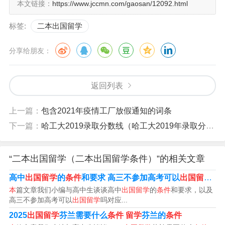
本文链接：
https://www.jccmn.com/gaosan/12092.html
良，在实际工作和学习中表现突出，积极为社会主义现代
标签:
二本出国留学
化建设服务。
分享给朋友：
只要在中国获得毕业证书和学士学位证书，一本二本无所
谓的，都可以申请留学。 普通二本大学出国留学的条件有
哪些 出国留学就是自己寻找学校的。
返回列表
二本留学美国是可以的。美国大学对于研究生的看重程
上一篇：
包含2021年疫情工厂放假通知的词条
度，是以综合形式来设置门槛的，所以既要看二本时候的G
下一篇：
哈工大2019录取分数线（哈工大2019年录取分数线）
PA成绩，也要看学生的语言能力，综合能力和课外活动情
况。
“二本出国留学（二本出国留学条件）”的相关文章
高中
出国留学
的
条件
和要求 高三不参加高考可以
出国留学
吗
我是国内普通的二本大学的学生,怎么才能出国
本
篇文章我们小编与高中生谈谈高中
出国留学
的
条件
和要求，以及
留学?
高三不参加高考可以
出国留学
吗对应...
2025
出国留学
芬兰需要什么
条件
留学
芬兰的
条件
1、只要在中国获得毕业证书和学士学位证书，一本二本无