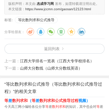
求和公式是求等比数列之和的公式。
版权声明：本文由
杰成学习网
发布，如需转载请注明出处。
本文链接：
https://www.jccmn.com/gaosan/12123.html
等比数列求和公式 公式描述：公式中a1为首项，an为数列
第n项，q为等比数列公比，Sn为前n项和。
标签:
等比数列求和公式推导
等比数列前n项和公式：Sn =a1(1-q^n)/(1-q)。
分享给朋友：
等比数列求和公式为：Sn=n*a1(q=1) Sn=a1(1-q^n)/(1-q) =
(a1-anq)/(1-q) （q不等于 1）。
返回列表
上一篇：
江西大学排名一览表（江西大专学校排名）
下一篇：
山师大分数线（山师大分数线英语）
“等比数列求和公式推导（等比数列求和公式推导过
程）”的相关文章
等
差
数列求和
（
等
差
数列求和公式推导过程
视频）
今天高三网小编给各位分享
等
差
数列求和
的知识，其中也会对
等
差