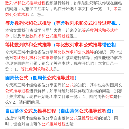
数列求和公式推导过程
视频进行解释，如果能碰巧解决你现在面临
的问题，别忘了关注本站，现在开始吧！本文目录一览： 1、
等
差
数列公式求和
2、怎...
等
差
数列求和公式推导
（
等
差
数列求和公式推导过程
视频）
本篇文章我们杰成学习网与大家一起来交流
等
差
数列求和公式推
等比数列求和公式的推导过程及方法
导
，以及
等
差
数列求和公式推导过程
视...
等比数列求和公式推导
（
等比数列求和公式推导
错位相减法）
1、等比数列Sn=a1×(1-q^n)/(1-q)，Sn=n×a1（当q=1
今天高三网小编给各位分享
等比数列求和公式推导
的知识，其中也
时）；推导过程为：q×Sn=a1×q+a2×q+…+an×q=a2+a3+
会对
等比数列求和公式推导
错位相减法进行解释，如果能碰巧解决
…+a(n+1)，Sn-q×Sn=a1-a(n+1)=a1-a1×q^n，(1-q)×Sn=a
你现在面临的问题，别忘了关注本站，现在开始吧！本文目录一
览： 1、
等比数列求和公式
是...
1×(1-q^n)。
圆周长
公式
（圆周长
公式推导过程
）
2、等比数列求和公式：Sn=a1(1-q^n)/(1-q)。其中常数q叫
今天高三网小编给各位分享圆周长
公式
的知识，其中也会对圆周长
公式推导过程
进行解释，如果能碰巧解决你现在面临的问题，别忘
作公比，在等比数列中，首项a1与公比q都不为零。等比数
了关注本站，现在开始吧！本文目录一览： 1、圆的周长
公式
是什
列求和公式是求等比数列之和的公式。
么? 2、请问圆的周...
自由落体
公式
及
推导过程
（自由落体
公式推导过程
图）
3、等比数列前n项和公式：Sn =a1(1-q^n)/(1-q)。
杰成学习网小编给各位分享自由落体
公式
及
推导过程
的知识，同
时，也会对自由落体
公式推导过程
图进...
4、等比数列(又名几何数列)：是一种特殊数列。它的特点