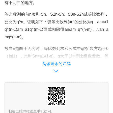
有不明白的地方。
等比数列的前n项和 Sn、S2n-Sn、S3n-S2n成等比数列，
公比为q^n。证明如下：设等比数列{an}的公比为q，an=a1
q^(n-1)am=a1q^(m-1)两式相除得an/am=q^(n-m)，∴an=a
mq^(n-m)。
故当n趋向于无穷时，等比数列求和公式中q的n次方趋于0
（|q|1），此时Sn=a1/(1-q)。q大于1时等比级数发散。等
比数列(又名几何数列)：是一种特殊数列。它的特点是：从
阅读剩余的71%
第2项起，每一项与前一项的比都是一个常数。
等比数列求和公式?
等比数列求和公式：Sn=a1(1-q^n)/(1-q)。其中常数q叫作
公比，在等比数列中，首项a1与公比q都不为零。等比数列
扫描二维码推送至手机访问。