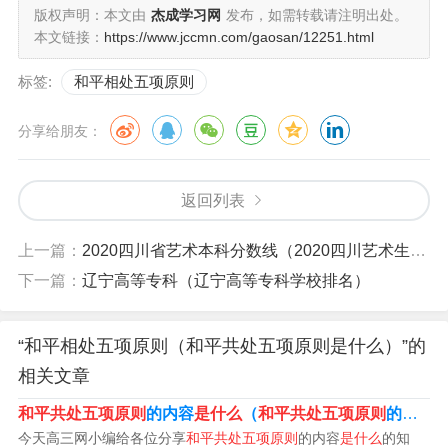
版权声明：本文由
杰成学习网
发布，如需转载请注明出处。
本文链接：
https://www.jccmn.com/gaosan/12251.html
标签:
和平相处五项原则
和平共处五项原则
分享给朋友：
1、和平共处五项原则：互相尊重主权和领土完整、互不侵
犯、互不干涉内政、平等互利、和平共处。
返回列表
2、法律分析：和平共处五项基本原则是：互相尊重领土完
整、互不侵犯、互不干涉内政、平等互惠、和平共处。
上一篇：
2020四川省艺术本科分数线（2020四川艺术生本科录取分数线）
下一篇：
辽宁高等专科（辽宁高等专科学校排名）
3、法律分析：坚持互相尊重主权和领土完整、互不侵犯、
互不干涉内政、平等互利、和平共处五项原则。法律依
据：《中华人民共和国宪法》序言 中国革命、建设、改革
“和平相处五项原则（和平共处五项原则是什么）”的
的成就是同世界人民的支持分不开的。
相关文章
和平共处五项原则
的内容
是什么
（
和平共处五项原则
的内容
4、和平共处五项原则即：互相尊重领土主权（在亚非会议
今天高三网小编给各位分享
和平共处五项原则
的内容
是什么
的知