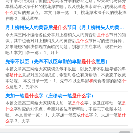
高中学习很无聊，但他
是
你高考升学的必经之路，今天我们与你分
系的基本原则，已为世界上绝大多数国家所接受。和平共
享桃花潭水深千尺的桃花潭在哪，以及桃花潭水深千尺的桃花潭
是
什么
对应的知识点。 本文目录一览： 1、桃花潭水深千尺的桃花潭
处五项原则作为一个开放包容的国际法原则，集中体现了
在哪 2、桃花潭在...
主权、正义、民主、法治的价值观。
月上柳梢头人约黄昏后
是什么
节日（月上柳梢头人约黄昏后
今天高三网小编给各位分享月上柳梢头人约黄昏后
是什么
节日的知
法律分析：具体内容：互相尊重领土主权、互不侵犯、互
识，其中也会对月上柳梢头人约黄昏后
是什么
节日写的进行解释，
如果能碰巧解决你现在面临的问题，别忘了关注本站，现在开始
不干涉内政、平等互惠和和平共处。影响：和平共处五项
吧！本文目录一览： 1、月上...
原则提出后，获得世界上越来越多国家的赞同，成为解决
先帝不以臣（先帝不以臣卑鄙的卑鄙
是什么
意思）
国与国之间关系的基本原则。
本篇文章高三网给大家谈谈先帝不以臣，以及先帝不以臣卑鄙的卑
鄙
是什么
意思对应的知识点，希望对各位有所帮助，不要忘了收藏
法律分析：坚持互相尊重主权和领土完整、互不侵犯、互
本站喔。 本文目录一览： 1、先帝不以臣卑鄙
和
肉食者鄙的鄙各
什
么
意思 2、先帝不...
不干涉内政、平等互利、和平共处五项原则。法律依据：
夫加一笔
是什么
字（庄移动一笔
是什么
字）
《中华人民共和国宪法》序言 中国革命、建设、改革的成
本篇文章高三网给大家谈谈夫加一笔
是什么
字，以及庄移动一笔
是
就是同世界人民的支持分不开的。
什么
字对应的知识点，希望对各位有所帮助，不要忘了收藏本站
喔。 本文目录一览： 1、夫字加一笔变成
什么
字 2、夫加一笔
是什
么
字 3、夫字...
和平共处的五项原则是什么?