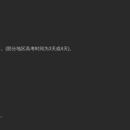
。
日。(部分地区高考时间为3天或4天)。
0。