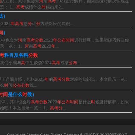
间
的知识，其中也会对
河
南
高考
2921进行解释，如果能碰巧解决你现在
览： 1、
高考
成绩什么
时
候出来2...
法）
2024
年高考
总
分
计
分
方法对应的知识...
间
）
其中也会对
河
南
高考分数
2023
年公布时间
进行解释，如果能碰巧解决你
录一览： 1、
河
南
高考
2023
年
...
考
科目及各科
分数
我们小编与
高
中生谈谈2024
高考
成绩
公布
...
了详细介绍，包括2023
年
的
高考分数
对应的知识点。本文目录一览：
么
时
候
公布分数
线...
时间
是什么
时
候）
知识，其中也会对
高考分数
2023
年公布时间
是什么
时
候进行解释，如果
始吧！本文目录一览： 1、
高考分
...