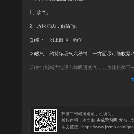
1、吹气。
2、放松肌肉，做瑜伽。
(1)坐下，闭上眼睛。物仿
(2)吸气，约持续吸气六秒钟，一方面尽可能收紧
(3)发出嘶嘶声地呼出你吸进的气，让身体松弛下
(4)再重复二次即可。
3、浸泡热水。
4、散步。
扫描二维码推送至手机访问。
版权声明：本文由
杰成学习网
发布，
5、对自己说话。
本文链接：
https://www.jccmn.com/gao