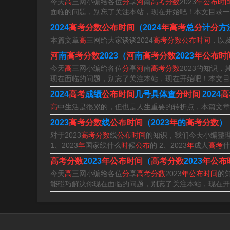
今天
高
三网小编给各位
分
享
河
南
高考分数
2023
年公布时
面临的问题，别忘了关注本站，现在开始吧！本文目录一
2024
高考分数公布时间
（2024
年高考
总
分
计
分
方
本篇文章
高
三网给大家谈谈2024
高考分数公布时间
，以及
河
南
高考分数
2023（
河
南
高考分数
2023
年公布时
今天
高
三网小编给各位
分
享
河
南
高考分数
2023的知识，
现在面临的问题，别忘了关注本站，现在开始吧！本文目
2024
高考
成绩
公布时间
几号具体查
分时间
2024
高
高
中生活是很累的，但也是人生重要的转折点，本篇文章
2023
高考分数
线
公布时间
（2023
年
的
高考分数
）
对于2023
高考分数
线
公布时间
的知识，我们今天小编整理
1、2023
年
国家线什么
时
候
公布
的 2、2023
年
成人
高考
什
高考分数
2023
年公布时间
（
高考分数
2023
年公布
今天
高
三网小编给各位
分
享
高考分数
2023
年公布时间
的
能碰巧解决你现在面临的问题，别忘了关注本站，现在开
高考分数几月份公布