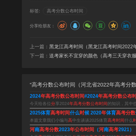
三 各省历年高考。
标签:
高考分数公布时间
浙江高考时间：6月7日，结束时间：6月10日；
月7日。
分享给朋友：
结束时间：6月9日；北京高考时间：6月7日，结
上一篇：
黑龙江高考时间（黑龙江高考时间2022
日；江苏高考时间：6月7日，结束时间：6月9日
下一篇：
送考家长不宜穿的颜色（高考三天穿衣
四高考变化：
江苏省与重庆市、广东省、福建省、湖南省、湖北省
“高考分数公布时间（河北省2022年高考分
模式：“3”为语文、数学、外语。
2024
年高考分数公布时间
#2024
年高考分数公布
“1”指的是在物理、历史中选择1门，“2”指的
今天给各位
分
享2024
年高考分数公布时间
的知识，其中也
呈现，均计入总分，总分值750分。
2025体育
高考时间
什么
时
候 2020
年
体育
高考分数
本篇文章我们小编与
高
中生谈谈2025体育
高考时间
什么
河
南
高考分数
2023
年公布时间
（
河
南
高考
2921）