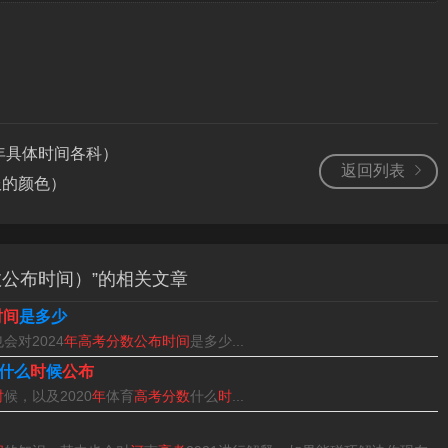
天津高考时间：6月7日，结束时间：6月10日；重庆高考时间：6
束时间：6月10日；黑龙江高考时间：6月7日，结束时间：6月9
年具体时间各科）
；孝清山东高考时间：6月7日，结束时间：6月10日。
返回列表
服的颜色）
、辽宁省、河北省等省市一样，采用新高考模式：“3+1+2”
数公布时间）”的相关文章
时间
是多少
是在思想政治、地理、化学、生物中选择2门。6门科目均以分数形式
会对2024
年高考分数公布时间
是多少...
什么
时
候
公布
时
候，以及2020
年
体育
高考分数
什么
时
...