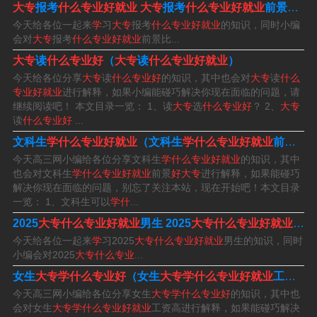
大专
报考
什么专业好就业
大专
报考
什么专业好就业
前景比较
及自动化专业、交通专业、工商管理专业、财经类专业等
今天给各位一起来
学
习
大专
报考
什么专业好就业
的知识，同时小编
等 。
会对
大专
报考
什么专业好就业
前景比...
大专
读
什么专业好
（
大专
读
什么专业好就业
）
2、经济学类专业 这个专业被称为高富帅专业，毕业生就
今天给各位分享
大专
读
什么专业好
的知识，其中也会对
大专
读
什么
业面非常广，不管是考公务员，金融机构、留校还是大中
专业好就业
进行解释，如果小编能碰巧解决你现在面临的问题，请
型企业等都可以有适合的岗位适合的工作，甚至有能力还
继续阅读吧！ 本文目录一览： 1、读
大专
选
什么专业好
？ 2、
大专
读
什么专业好
...
能自主创业。
文科生
学什么专业好就业
（文科生
学什么专业好就业
前景
好
今天高三网小编给各位分享文科生
学什么专业好就业
的知识，其中
3、人工智能：人工智能领域的研究包括机器人、语言识
也会对文科生
学什么专业好就业
前景
好大专
进行解释，如果能碰巧
别、图像识别、自然语言处理和专家系统等。目前人工智
解决你现在面临的问题，别忘了关注本站，现在开始吧！本文目录
一览： 1、文科生可以
学什
...
能处于大热阶段，个科研机构、科技企业等都需要这方面
2025
大专什么专业好就业
男生 2025
大专什么专业好就业
男生
的人才，就业前景广阔。
今天给各位一起来
学
习2025
大专什么专业好就业
男生的知识，同时
小编会对2025
大专什么专业
...
4、可以学习智慧交通乘务类专业，我国已成为全球最大交
女生
大专学什么专业好
（女生
大专学什么专业好就业
工资高）
通运输市场，整体市场规模超过300亿欧元，占全球市场比
今天高三网小编给各位分享女生
大专学什么专业好
的知识，其中也
重超过17%。学习智慧交通与公共服务专业，学子就业全
会对女生
大专学什么专业好就业
工资高进行解释，如果能碰巧解决