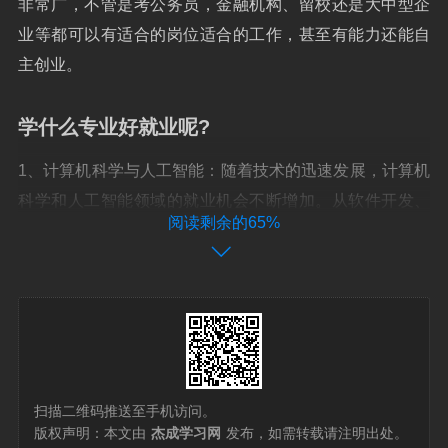
非常广，不管是考公务员，金融机构、留校还是大中型企
业等都可以有适合的岗位适合的工作，甚至有能力还能自
主创业。
学什么专业好就业呢?
1、计算机科学与人工智能：随着技术的迅速发展，计算机
科学和人工智能领域的就业机会不断增加。从软件开发、
阅读剩余的65%
数据分析到机器学习和自然语言处理等，这些领域的专业
人才需求非常高。
2、计算机专业。学习计算机，是比较容易就业的，也是比
较容易创业的。但是学习计算机并不是一件容易的事，想
要学好就要比别人付出更多的努力。金融学专业。学好了
金融学专业，想要拿高薪就很容易了。
扫描二维码推送至手机访问。
版权声明：本文由
杰成学习网
发布，如需转载请注明出处。
3、经济学类专业 这个专业被称为高富帅专业，毕业生就