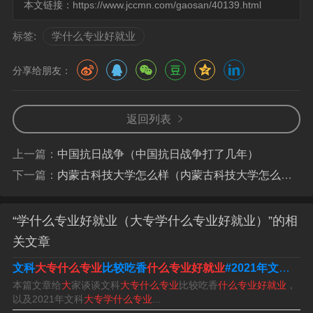
本文链接：
https://www.jccmn.com/gaosan/40139.html
业面非常广，不管是考公务员，金融机构、留校还是大中
标签:
学什么专业好就业
型企业等都可以有适合的岗位适合的工作，甚至有能力还
能自主创业。
分享给朋友：
4、数字媒体技术专业就是为互联网媒体服务、为电影动画
行业服务、为游戏设计服务。数字媒体技术专业的就业面
返回列表
很广，就业机会多，只要大学期间认真学习，熟练掌握技
术，就有很好的发展空间。
上一篇：
中国抗日战争（中国抗日战争打了几年）
下一篇：
内蒙古科技大学怎么样（内蒙古科技大学怎么样好不好就业）
5、计算机专业：信息安全专业——信息安全专业无疑是一
个很棒的学科，想要学好这个专业建议数学基础比较好的
“学什么专业好就业（大专学什么专业好就业）”的相
学生报考。
关文章
文科
大专什么专业
比较吃香
什么专业好就业
#2021年文科
大专
学什么专业好就业?
本篇文章给
大
家谈谈文科
大专什么专业
比较吃香
什么专业好就业
，
以及2021年文科
大专学什么专业
...
1、比较好就业的专业有：计算机专业、会计学专业、电气