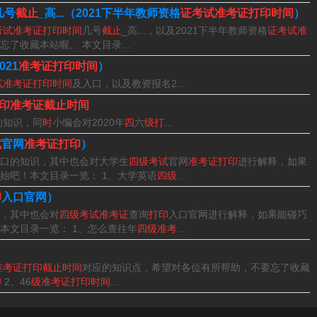
般在考试前一周左右可以在学校或教育考试网站上打印准考证。
几号
截止
_高...（2021下半年教师资格
证考试准考证打印时间
）
。 打印方式：建议使用彩色打印，以便照片和字体更加清晰。
考试准考证打印时间
几号
截止
_高...，以及2021下半年教师资格
证考试准
了收藏本站喔。 本文目录...
全国大学四六级官网。点击在线报名。点击快速打印准考证。输
21
准考证打印时间
）
开文件进行打印即可了的。
试准考证打印时间
及入口，以及教资报名2...
印准考证截止时间
四六级考试报名网，并登录报名网站。进入网站之后，点击进入
的知识，同
时
小编会对2020年
四
六
级打
...
试
官网
准考证打印
）
口的知识，其中也会对大学生
四级考试
官网
准考证打印
进行解释，如果
始吧！本文目录一览： 1、大学英语
四级
...
印
入口官网）
，其中也会对
四级考试准考证
查询
打印
入口官网进行解释，如果能碰巧
览器，搜索“中国教育考试网”，点击第一条搜索结果。2，在考
本文目录一览： 1、怎么查往年
四级准考
...
目中选择【全国大学英语四六级考试】。
准考证打印截止时间
对应的知识点，希望对各位有所帮助，不要忘了收藏
需要到教育部考试中心网站登录账号。打开浏览器，搜索“中国教
印
2、46
级准考证打印时间
...
号，需要先注册。注册完成后，你需要登录账号。