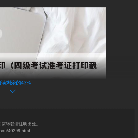
阅读剩余的43%
如需转载请注明出处。
osan/40299.html