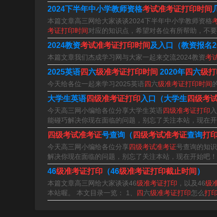
1、四级准考证打印有以下要求： 打印时间：一
2024下半年中小学教师资格
考试准考证打印时间
打印纸质：用A4纸打印，不能用其他尺寸的纸张
本篇文章高三网给大家谈谈2024下半年中小学教师资格
考证打印时间
对应的知识点，希望对各位有所帮助，不要忘
2、首先在电脑中打开浏览器。然后再搜索进入
2024教资
考试准考证打印时间
及入口（教资报名20
入个人信息，点击提交。点击下载。下载完，打
本篇文章我们杰成学习网与大家一起来交流2024教资
考
2025英语
四
六
级准考证打印时间
2020年
四
六
级打
3、打开浏览器，在浏览器中搜索全国大学英语
今天给各位一起来学习2025英语
四
六
级准考证打印时间
“快速打印准考证”。
大学生英语
四级准考证打印
入口（大学生
四级考
今天高三网小编给各位分享大学生英语
四级准考证打印
入
能碰巧解决你现在面临的问题，别忘了关注本站，现在开
英语四级准考证怎么打印?
四级考试准考证
号查询（
四级考试准考证
查询
打
今天高三网小编给各位分享
四级考试准考证
号查询的知识
1、四级的准考证打印方法如下：方法 1，打开浏
解决你现在面临的问题，别忘了关注本站，现在开始吧！
试网中点击菜单栏的【考试项目】。3，在考试项
46
级准考证打印
（46
级准考证打印截止时间
）
本篇文章高三网给大家谈谈46
级准考证打印
，以及46
级
2、步骤一：登录教育部考试中心网站 首先，你
本站喔。 本文目录一览： 1、
四
六
级准考证打印
怎么
打
育考试网”，点击第一条搜索结果。如果你没有账