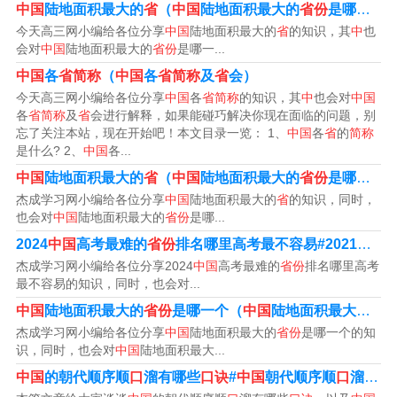
东北三省黑吉辽
中国
陆地面积最大的
省
（
中国
陆地面积最大的
省份
是哪一个
今天高三网小编给各位分享
中国
陆地面积最大的
省
的知识，其
中
也
冀鲁晋 归华北
会对
中国
陆地面积最大的
省份
是哪一...
中国
各
省简称
（
中国
各
省简称
及
省
会）
苏浙皖赣在华东
今天高三网小编给各位分享
中国
各
省简称
的知识，其
中
也会对
中国
各
省简称
及
省
会进行解释，如果能碰巧解决你现在面临的问题，别
湘鄂豫 归华中
忘了关注本站，现在开始吧！本文目录一览： 1、
中国
各
省
的
简称
是什么? 2、
中国
各...
华南还有粤闽琼
中国
陆地面积最大的
省
（
中国
陆地面积最大的
省份
是哪里）
杰成学习网小编给各位分享
中国
陆地面积最大的
省
的知识，同时，
川滇黔 归西南
也会对
中国
陆地面积最大的
省份
是哪...
2024
中国
高考最难的
省份
排名哪里高考最不容易#2021年哪个
西北还有陕甘青
杰成学习网小编给各位分享2024
中国
高考最难的
省份
排名哪里高考
最不容易的知识，同时，也会对...
中国二十三省背诵顺口溜
中国
陆地面积最大的
省份
是哪一个（
中国
陆地面积最大的
省
四句话，一首诗搞定（直辖市漏了重庆，记住就是）：
杰成学习网小编给各位分享
中国
陆地面积最大的
省份
是哪一个的知
识，同时，也会对
中国
陆地面积最大...
两湖两广两河山，五江云贵福吉安。四西二宁青甘陕，还
中国
的朝代顺序顺
口
溜有哪些
口诀
#
中国
朝代顺序顺
口
溜,
中国