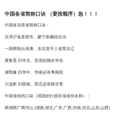
中国各省简称口诀 （要按顺序）急！！！
中国各没搭省简称口诀：
京津沪渝直辖市、蒙宁新藏桂自治
一国两制台港澳、东北首升三省黑吉辽
冀鲁晋 归华北、苏浙皖赣在华东
湘鄂豫 归华中、华南还有粤闽琼
川滇黔 归西南、西北还有陕甘青
中国省份的口诀（我国的行政区域省份名称）：
两湖两广两河山 (湖南,湖北,广东,广西,河南,河北,山东,山西)