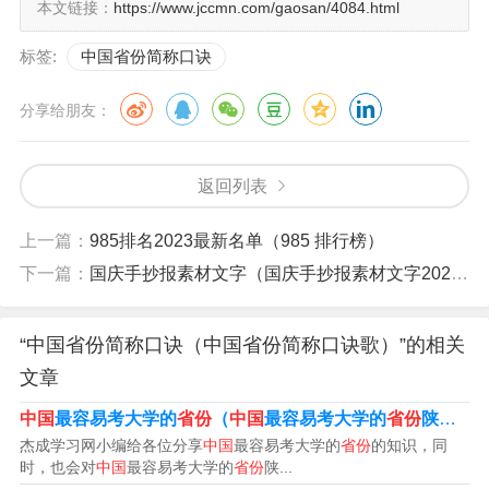
本文链接：
https://www.jccmn.com/gaosan/4084.html
五江云贵福吉安 (新疆,黑龙江,江西,浙江,江苏,云南,贵州,福
建,吉林,安徽)
标签:
中国省份简称口诀
四西二宁青甘陕 (四川,西藏,宁夏,辽宁,青海,甘肃,陕西)
分享给朋友：
海内台北上重天 (海南,内蒙古,台湾,北京,上海,重庆,天津)
返回列表
香港澳门和台湾
上一篇：
985排名2023最新名单（985 排行榜）
爱我祖国好河山
下一篇：
国庆手抄报素材文字（国庆手抄报素材文字2022）
记忆各省简称：
“中国省份简称口诀（中国省份简称口诀歌）”的相关
京津沪渝直辖市
文章
蒙宁新藏桂自治
中国
最容易考大学的
省份
（
中国
最容易考大学的
省份
陕西）
杰成学习网小编给各位分享
中国
最容易考大学的
省份
的知识，同
一国两制台港澳
时，也会对
中国
最容易考大学的
省份
陕...