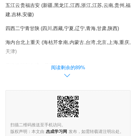
五江云贵福吉安 (新疆,黑龙江,江西,浙江,江苏,云南,贵州,福
建,吉林,安徽)
四西二宁青甘陕 (四川,西藏,宁夏,辽宁,青海,甘肃,陕西)
海内台北上重天 (海枯芹拿南,内蒙古,台湾,北京,上海,重庆,
天津)
香港澳门和台湾、爱我祖国好河山
阅读剩余的89%
23个省的记忆口诀
23个省的记忆口诀 超强记忆方法
中国省份的口诀记忆我国的行政区域省份名称：
扫描二维码推送至手机访问。
两湖两广两河山 (湖南,湖北,广东,广西,河南,河北,山东,山西)
版权声明：本文由
杰成学习网
发布，如需转载请注明出处。