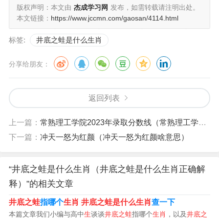
品。除中国外，世界多国在春节期间发行生肖邮票，以此
版权声明：本文由
杰成学习网
发布，如需转载请注明出处。
来表达对中国新年的祝福。
本文链接：
https://www.jccmn.com/gaosan/4114.html
标签:
井底之蛙是什么生肖
分享给朋友：
返回列表
上一篇：
常熟理工学院2023年录取分数线（常熟理工学院2021年录取分数）
下一篇：
冲天一怒为红颜（冲天一怒为红颜啥意思）
“井底之蛙是什么生肖（井底之蛙是什么生肖正确解
释）”的相关文章
井底之蛙
指哪个
生肖
井底之蛙是什么生肖
查一下
本篇文章我们小编与高中
生
谈谈
井底之蛙
指哪个
生肖
，以及
井底之