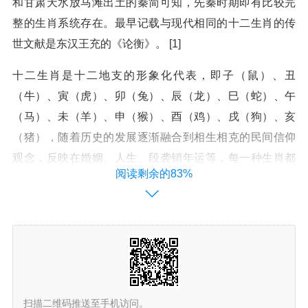
和甘肃天水放马滩出土的秦简可知，先秦时期即有比较完
整的生肖系统存在。最早记载与现代相同的十二生肖的传
世文献是东汉王充的《论衡》。 [1]
十二生肖是十二地支的形象化代表，即子（鼠）、丑
（牛）、寅（虎）、卯（兔）、辰（龙）、巳（蛇）、午
（马）、未（羊）、申（猴）、酉（鸡）、戌（狗）、亥
（猪），随着历史的发展逐渐融合到相生相克的民间信仰
观念，反映在婚姻、人生、段袭销年运等，每一种生肖都
阅读剩余的83%
有丰富的传说，并以此形成一种观念阐释系统，成为民间
文化中的形象哲学，如婚配上的属相、庙会祈祷、本命年
等。现代，更多人把生肖作为春节的吉祥物，成为娱乐文
化活动的象征。 [1]
生肖作为悠久的民俗文化符号，历代留下了大量描绘生肖
形象和象征意义的诗歌、春联、绘画、书画和民间工艺作
扫描二维码推送至手机访问。