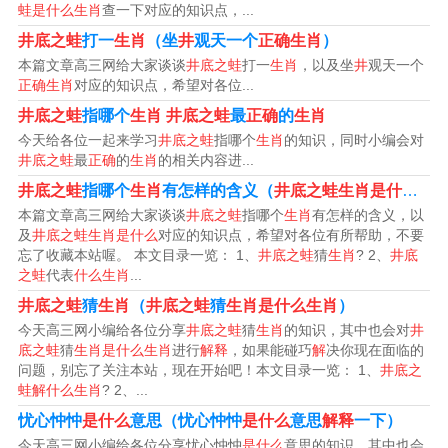
蛙是什么生肖
查一下对应的知识点，...
井底之蛙
打一
生肖
（坐
井
观天一个
正确生肖
）
本篇文章高三网给大家谈谈
井底之蛙
打一
生肖
，以及坐
井
观天一个
井底之蛙是什么生肖
正确生肖
对应的知识点，希望对各位...
井底之蛙
指哪个
生肖
井底之蛙
最
正确
的
生肖
井底之蛙是指青蛙。
今天给各位一起来学习
井底之蛙
指哪个
生肖
的知识，同时小编会对
井底之蛙
最
正确
的
生肖
的相关内容进...
青蛙属于脊索动物门、两栖纲、无尾目、蛙科的两栖类动
井底之蛙
指哪个
生肖
有怎样的含义（
井底之蛙生肖是什么
）
物，成体无尾，卵产于水中，体外受精，孵化成蝌蚪，用
本篇文章高三网给大家谈谈
井底之蛙
指哪个
生肖
有怎样的含义，以
鳃呼吸，经过变含旁异，成体主要用肺呼吸，兼用皮肤呼
及
井底之蛙生肖是什么
对应的知识点，希望对各位有所帮助，不要
忘了收藏本站喔。 本文目录一览： 1、
井底之蛙
猜
生肖
? 2、
井底
吸。上颌有齿，一般有犁骨齿。肩带固胸型，椎体参差
之蛙
代表
什么生肖
...
型，荐椎横突柱状；指趾末端二骨节间没有间介软骨。鼓
井底之蛙
猜
生肖
（
井底之蛙
猜
生肖是什么生肖
）
膜明显隐于皮下，皮雹激肤光滑或有疣粒。舌一般长源老
今天高三网小编给各位分享
井底之蛙
猜
生肖
的知识，其中也会对
井
袜椭圆形，后端大多具缺刻。
底之蛙
猜
生肖是什么生肖
进行
解释
，如果能碰巧
解
决你现在面临的
问题，别忘了关注本站，现在开始吧！本文目录一览： 1、
井底之
蛙解什么生肖
? 2、...
扩展资料：
忧心忡忡
是什么
意思（忧心忡忡
是什么
意思
解释
一下）
青蛙常栖息于河流、池塘和稻田等处，主要在水边的草丛
今天高三网小编给各位分享忧心忡忡
是什么
意思的知识，其中也会