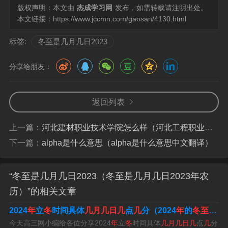
版权声明：本文由
杰成学习网
发布，如需转载请注明出处。
本文链接：
https://www.jccmn.com/gaosan/4130.html
标签:
冬至是几月几日2023
24节气的顺序2023年
分享给朋友：
2023年24节气的顺序：
小寒节气时间是阳历2023年01月05日，大寒节气时间是阳
返回列表
历2023年01月20日，立春节气时间是阳历2023年02月04
上一篇：
河北建材职业技术学院怎么样（河北工程职业学校怎么样好不好）
日，雨水节气时间是阳历2023年02月19日，惊蛰节气时间
下一篇：
alpha是什么意思（alpha是什么意思中文翻译）
是阳历2023年03月06日，春分节气时间是阳历2023年03
月21日。
“冬至是几月几日2023（冬至是几月几日2023年农
清明节气时间是阳历2023年04月05日，谷雨节气时间是阳
历）”的相关文章
历2023年04月20日，立夏节气时间是阳历2023年05月06
2024
年
立
冬
时间具体
几月几日几
点
几
分（2024
年
的
冬至农历是
日，小满节气时间是阳历2023年05月21日，芒种节气时间
今天高三网小编给各位分享2024
年
立
冬
时间具体
几月几日几
点
几
分
是阳历2023年06月06日，夏至节气慎枝察时间是阳历2023