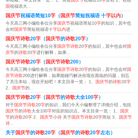
本站喔。 本文目录一览： 1、简短
国庆节
祝福语10
字
左右 2、祝祖
国
祝福语大...
而今白鹿奋清风，山长水远不知踪。
国庆节
祝福语简短10
字
（
国庆节
简短祝福语 十
字以内
）
今天高三网小编给各位分享
国庆节
祝福语简短10
字
的知识，其中也
3、《满江红·国庆抒怀》
会对
国庆节
简短祝福语十
字以内
进...
国庆节诗歌
20
字
（
国庆节
的
诗歌
20
字
）
金秋时节，丹桂香，红枫如火。
今天高三网小编给各位分享
国庆节诗歌
20
字
的知识，其中也会对
国
庆节
的
诗歌
20
字
进行解释，如果...
迎国庆，高山劲舞，大河欢歌。
国庆节诗歌
20
字
（
国庆节诗歌
200）
神州处处花潮涌，中华儿女同心贺。
今天高三网小编给各位分享
国庆节诗歌
20
字
的知识，其中也会对
国
庆节诗歌
200进行解释，如果能碰巧解决你现在面临的问题，别忘
了关注本站，现在开始吧！本文目录一览： 1、
国庆节
的
诗歌
20
字
跟党走，盛世得太平，人民乐。
2、
国庆节
的...
中国梦，奋斗着。
国庆节诗歌
20
字
（
国庆节
的
诗歌
大全100
字
）
对于
国庆节诗歌
20
字
的知识，我们今天小编整理了详细介绍，包括
路犹长，难亦多。
国庆节
的
诗歌
大全100
字
对应的知识点。本文目录一览： 1、
国庆
节
的
诗歌
20
字
2、
国庆节
小
诗
关于
国庆节诗歌
20
字
简短 3、
国庆节
诗
...
聚力量，自信举旗不惑。
关于
国庆节
的
诗歌
20
字
（
国庆节
的
诗歌
20
字
左右）