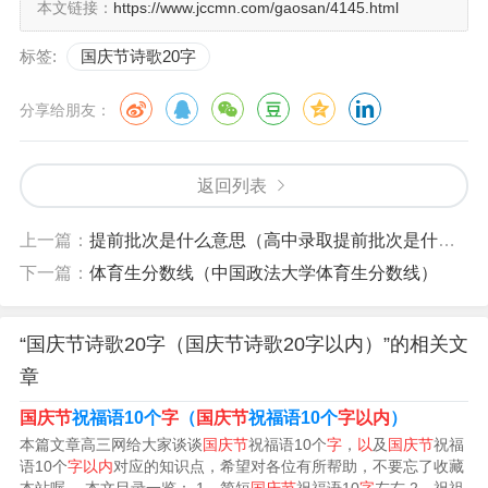
本文链接：
https://www.jccmn.com/gaosan/4145.html
春夏秋冬，花香遍地，绿水青山不夜天。
标签:
国庆节诗歌20字
临国含滚庆，道青春风采，挺立中坚。
分享给朋友：
中华儿女豪言，创奇迹和平环宇篇。
有南方新省，北疆春色，放歌东海，西北高原。
返回列表
千古英雄，太平盛世，锦绣前程满故园。
上一篇：
提前批次是什么意思（高中录取提前批次是什么意思）
下一篇：
体育生分数线（中国政法大学体育生分数线）
今朝起，领风骚千载，万众心间。
2、《浣溪沙·国庆日》
“国庆节诗歌20字（国庆节诗歌20字以内）”的相关文
章
作者：青梅
国庆节
祝福语10个
字
（
国庆节
祝福语10个
字以内
）
十月惊雷震九重，国富民强聩耳聋。
本篇文章高三网给大家谈谈
国庆节
祝福语10个
字
，
以
及
国庆节
祝福
语10个
字以内
对应的知识点，希望对各位有所帮助，不要忘了收藏
城头城下聚农工，昨日红旗翻碧海。