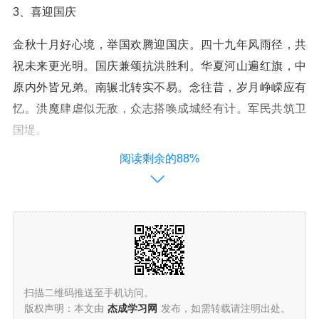
3、喜迎国庆
金秋十月好心境，举国欢腾迎国庆。四十九年风雨径，共
祝未来更光明。国庆兼颂抗洪胜利。华夏河山遍红旗，中
原内外皆兄弟。南辗北转实不易。念往昔，岁月峥嵘应有
忆。洪魔肆虐似无敌，众志搭唤成城经有计。军民共筑卫
国堤。
阅读剩余的88%
关于国庆的诗词30- 40字以内（一定要40-30）
1、《沁园春·国庆》
近代：柳亚子
华夏神州，万里河山，换尽旧颜。
扫描二维码推送至手机访问。
看风云世界，五湖四海，巨龙耸立，上下千年。
版权声明：本文由
杰成学习网
发布，如需转载请注明出处。