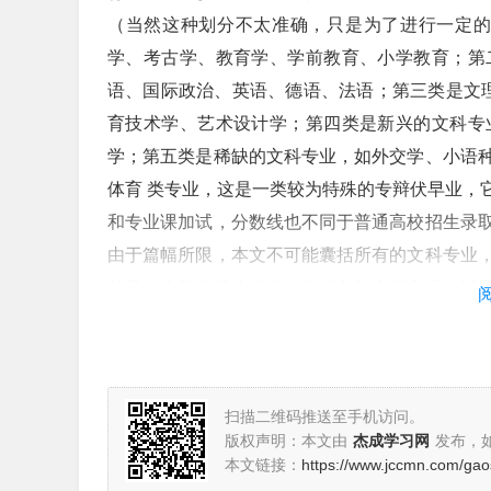
（当然这种划分不太准确，只是为了进行一定的
学、考古学、教育学、学前教育、小学教育；第
语、国际政治、英语、德语、法语；第三类是文理
育技术学、艺术设计学；第四类是新兴的文科专
学；第五类是稀缺的文科专业，如外交学、小语
体育 类专业，这是一类较为特殊的专辩伏早业，
和专业课加试，分数线也不同于普通高校招生录
由于篇幅所限，本文不可能囊括所有的文科专业
兼及一小部分稀少但有一定特色的文科专业，以
类生理角度讲，女生较擅长感性思维，男生则逻
了女偏文、男喜理的现象。在报考志愿、选择专
心等特点使她们在当今大学的一些专业中唱起了“
扫描二维码推送至手机访问。
优势门类一——中文类如今，纯中文专业已不如
版权声明：本文由
杰成学习网
发布，
专业，汉语言专业文携雀秘方向，汉语言专业广
本文链接：
https://www.jccmn.com/gao
天赋使女生更适合这类专业。推荐专业：对外汉