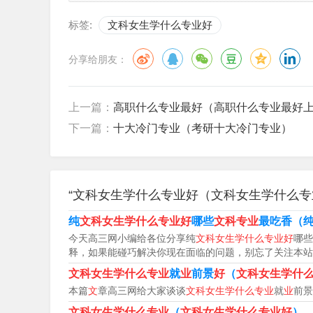
美国、韩国、日本等国家部分高校已将汉语成绩列
标签:
文科女生学什么专业好
及时开设了国家汉语水平资格考试。一方面，报考
重天”的矛盾局面。面对如此紧俏的市场需求，
分享给朋友：
一些综合实力较强的外语院校和一些沿海、沿边
“中国通”，又能灵活掌握一门以上外语；既有扎
上一篇：
高职什么专业最好（高职什么专业最好
沿海、沿边等外语院校，就业形势一片大好。院
下一篇：
十大冷门专业（考研十大冷门专业）
业，其中包括2008年新增的3所高校：嘉兴学
杭州师范大学、湖州师范学院、，也设有对外汉语
投档分数线，英语单科成绩≥140分者，可优先录
“文科女生学什么专业好（文科女生学什么专
业(留学生)，今年将开始招生。另外，考生也可
纯
文科女生学什么专业好
哪些
文科专业
最吃香（
高校就读此专业，其中北京语言大学对外汉语本科
今天高三网小编给各位分享纯
文科女生学什么专业好
哪些
地位，是目前全国唯一的连续大规模招收对外汉
释，如果能碰巧解决你现在面临的问题，别忘了关注本站
趋势日益明显，外语类人才也愈发受到重视，和
文科女生学什么专业
就
业
前景
好
（
文科女生学什
国里独占鳌头，始终占据着“大姐大”的地位。现在
本篇
文
章高三网给大家谈谈
文科女生学什么专业
就
业
前景
外交外语等等，都是外语与理工类、商贸类热门
文科女生学什么专业
（
文科女生学什么专业好
）