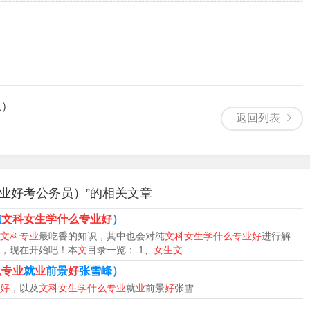
入升学科目。由于学汉语、用汉语的“老外”越来越多，国内也
人数与“年”剧增，另一方面，汉语教师严重紧缺，形成“冰火两
对外汉语专业无疑会成为今后几年的热门专业。针对此，国家在
省市的高校开设了对外汉语专业，培养复合型汉语人才：既是
实的汉语言文化基础，又有很强的驾驭英语的能力。学生将来在
上）
返回列表
校推荐：据统计，浙江省目前有近10所院校开设了对外汉语专
院、中国计量学院以及浙工大之江学院。其他像、浙江师范大学、
的专业。浙江师范大学2008年招生中对于高考成绩达到校最低
取于对外汉语专业；该校还于2007年成功申报了汉语言本科专
业好考公务员）”的相关文章
选择省外的北京语言大学、北京外国语大学、华东师范大学、等
纯
文科女生学什么专业好
）
专业已有27年的 历史 ，教学及厅游科研水平在中国处于领先
文科专业
最吃香的知识，其中也会对纯
文科女生学什么专业好
进行解
语本科学生的专业。优势门类二——外语类全球政治经济一体化
，现在开始吧！本
文
目录一览： 1、
女生文
...
中文类专业一样，女生凭借其学习语言的天赋，在外语类专业王
么专业
就
业
前景
好
张雪峰）
的外语类专业也常常细化到 科技 外语、商贸外语、机械外语、
好
，以及
文科女生学什么专业
就
业
前景
好
张雪...
专业相结合的产物，就业前景一片大好。推荐专业：翻译翻译专