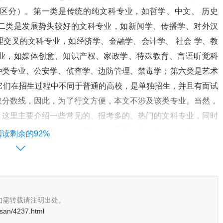
区分）。第一类是传统的纯文科专业，如哲学、中文、 历史
二类是发展势头较好的文科专业，如新闻学、传播学、对外汉
交叉的文科专业，如经济学、金融学、会计学、 社会 学、教
业，如媒体创意、知识产权、家政学、特殊教育、言语听觉科
种类专业、公安学、侦查学、边防管理、禁毒学；第六类是艺术
它们在招生过程中不同于普通的高校，是单独招生，并且有面试
取分数线，因此，为了行文方便，本文不涉及该类专业。当然，
，这里主要介绍一些常见的、报考多的、热门的文科专业，同时
期为读者提供一点参考。三、女生最适合报考的专业大盘点从人
阅读剩余的92%
辑思维能力较强。这种差别导致男女生往往在高中分科时就出现
业的时候，这种差别便愈加明显。女生的语言天赋以及细腻、耐
主角”。我们把这些女生具有独特报考优势的专业来个大盘点。
过去那么吃香了，汉语言文学专业也因此有了新面貌：对外汉语
如需转载请注明出处。
告学方向，更具应用性的新型中文类专业纷纷设立，独有的语言
san/4237.html
语汉语教学正越来越多地走进国外的大、中、小学课堂。目前，