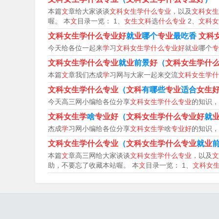
本篇
文
章给大家谈谈
文科女生学什么专业
，以及
文科女生
业是国内一个新兴专业，就业前景看好。据国家外事
喔。 本
文
目录一览： 1、
女生文科
选
什么专业
2、
文科女
年已上升到300亿人民币。随着中国加入WTO
文科女生学什么专业好
就
业
哪个
专业
最吃香
文科
高，对高水平翻译人才的需求也将日益增大。中
今天给各位一起来
学
习
文科女生学什么专业好
就
业
哪个
专
人，相关从事人员超过50万，但受过专业训练的翻
文科女生学什么专业
就
业
前景
好
（
文科女生学什
师范大学与北京外国语大学、上海外国语大学、
本篇
文
章我们杰成
学
习网与大家一起来交流
文科女生学什
的七所拥有翻译专业的高等院校之一。在外企以
文科女生学什么专业
（
文科
有哪些
专业
适合
女生
供需矛盾非常突出。本专业毕业生主要就业去向
今天高三网小编给各位分享
文科女生学什么专业
的知识，
单位、翻译公司、 旅游 管理部门与企业、大中
文科女生学
啥
专业好
（
文科女生学什么专业好
就
杰成
学
习网小编给各位分享
文科女生学
啥
专业好
的知识，
耐心，最适合从事教师这个职业了。作为人类灵魂
文科女生学什么专业
（
文科女生学什么专业
就
业
提高，也越来越受到考生的青睐。推荐专业：学
本篇
文
章高三网给大家谈谈
文科女生学什么专业
，以及
文
分，它既为幼儿入小学做好准备，也为九年义务
助，不要忘了收藏本站喔。 本
文
目录一览： 1、
文科女
育领域，学前教育的专业人才在未来的需求将愈
还有琴法、声乐、舞蹈、美术、幼儿 游戏 理论
创编与技法这些有趣的课程，从而系统掌握现代
保教和研究工作、学前教育行政工作以及其他有