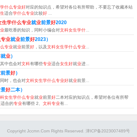
学什么专业好
对应的知识点，希望对各位有所帮助，不要忘了收藏本站
局统计，在2000年中国翻译市场规模为120亿人民币，2007
生
适合
学什么专业
比较
好
...
和北京奥运会以及上海世博会的举办，我国国际化的程度越来越
女生学什么专业
就
业
前景
好
2020
国翻译协会提供的数据显示，目前全国有职业翻译人员6万多
业
最吃香的知识，同时小编会对
文科女生学什
...
译人才少之又少，缺口率达90%。院校推荐：2007年，浙江
么专业
就
业
前景
好
2023）
西安外国语大学获教育部批准开设本科翻译专业，成为全国仅有
么专业
就
业
前景
好
，以及
文科女生学什么专业
...
及外向型企业众多的浙江省，仅有浙江师范大学开设了该专业，
好
就
业
）
为国家机关、外交外事部门、外经贸部门、涉外企业、新闻出版
其中也会对
文科
有哪些
专业
适合
女生好
就
业
进...
专院校等。优势门类三——教育类女生细腻、活泼，有爱心，有
业
前景
好
）
同时，也会对
文科女生学什么专业好
就
业
前景...
的工程师，教师这一行业随着其 社会 地位、薪金待遇的不断
前景
好
二本）
前教育学前教育是人生教育的基础，是基础教育的有机组成部
科女生学什么专业
就
业
前景
好
二本对应的知识点，希望对各位有所帮
教育的实施奠定基础。如今，教育资源竞争已经延伸到了学前教
生
适合的
专业
有哪些 2、
文科专业
有...
来愈大。学前教育专业主要学习教育学和心理学等课程，当然，
、幼儿园教育活动与指导、幼儿玩具设计与制作、幼儿音乐舞蹈
学前教育基础理论和专业知识，毕业的学生主要到托幼机构从事
Copyright Jccmn.Com Rights Reserved. 津ICP备2023007489号
关机构的教学、研究工作。如果你想永远保持一颗快乐的“童