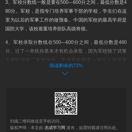
3、军校分数线一般是要在500—600分之间，最低分数是4
80分。军校，是指专门培养军事干部的学校，学生们在这
里为以后的军事工作的做预备。中国的军校的最高学府是
国防大学，该校着重培养部队高级将领。
4、军校录取分数线在500—600分之间，最低分数是480
分。过了一本线你基本才有机会录取，因为军校除了武警
几所院校有二本专业外，其他军校都是一本以上择优录
阅读剩余的72%
取，因此基本上这是起步。
5、军校要多少分：500一600分之间，最低分数是450分
军校在类别的划分和层次的选择上一般不会明确区分一本
和二本，但是也有所属层级的不同，一般二本层次的军校
主要都是一些学院类别的军校，在录取分数线上也可以区
分出来。
扫描二维码推送至手机访问。
版权声明：本文由
杰成学习网
发布，如需转载请注明出处。