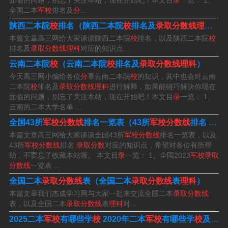
面临的问题，别忘了关注本站，现在开始吧！本文目
录
一览： 1、
分。军区的招生政策如下：各军区的招生政策也有所不
全国二本
军校
排名及
分
...
同，各军区的招生分数也略有不同。各大军区的分数都是
陕西二本院
校
排名（陕西二本院
校
排名及
录取分数线理科
）
本篇文章高三网给大家谈谈陕西二本院
校
排名，以及陕西二本院
校
自己制定的，不一样。
排名及
录取分数线理科
对应的知识点...
云南二本院
校
（云南二本院
校
排名及
录取分数线理科
）
今天高三网小编给各位
分
享云南二本院
校
的知识，其中也会对云南
二本院
校
排名及
录取分数线理科
进行解释，如果能碰巧解决你现在
面临的问题，别忘了关注本站，现在开始吧！本文目
录
一览： 1、
云南的二本大学名单 ...
全国43所
军校分数线
排名一览表（43所
军校分数线
排名
录取
本篇文章高三网给大家谈谈全国43所
军校分数线
排名一览表，以及
43所
军校分数线
排名
录取分数
对应的知识点，希望对各位有所帮
助，不要忘了收藏本站喔。 本文目
录
一览： 1、全国2023
军校录取
分数线
一览表 ...
全国二本
录取分数线
表（全国二本
录取分数线
表
理科
）
本篇文章我们杰成学习网与大家一起来交流全国二本
录取分数线
表，以及全国二本
录取分数线
表
理科
对...
2025二本
军校
有哪些学
校
2020年二本
军校
有哪些学
校
及
录取
军校有哪些学校分数线