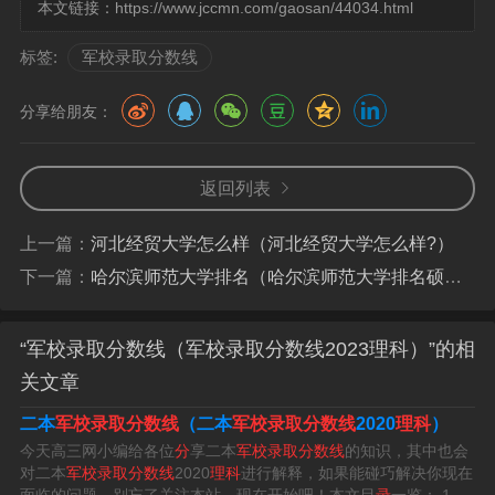
本文链接：
https://www.jccmn.com/gaosan/44034.html
军校要多少分
标签:
军校录取分数线
1、军校480分才能考上。关于军校多少分才能考上，具体
分数在500—600分之间，最低分数是480分才能考上。军
分享给朋友：
校是专门培养军事人才的高等教育机构，它的主要任务是
为军队培养军官和其他军事专业人员。
返回列表
2、军校分数线一般是要在500—600分之间，最低分数是4
上一篇：
河北经贸大学怎么样（河北经贸大学怎么样?）
80分。军校，是指专门培养军事干部的学校，学生们在这
下一篇：
哈尔滨师范大学排名（哈尔滨师范大学排名硕士点）
里为以后的军事工作的做预备。中国的军校的最高学府是
国防大学，该校着重培养部队高级将领。
“军校录取分数线（军校录取分数线2023理科）”的相
3、考军校录取分数线在500到600分之间，最低分数是480
关文章
分。第一梯队，国防科学技术大学，必学高一本线80分才
二本
军校录取分数线
（二本
军校录取分数线
2020
理科
）
能确保录取，当然高60分也可以冲一冲。
今天高三网小编给各位
分
享二本
军校录取分数线
的知识，其中也会
对二本
军校录取分数线
2020
理科
进行解释，如果能碰巧解决你现在
4、大学生考军校需要在500－600分之间，最低分数是480