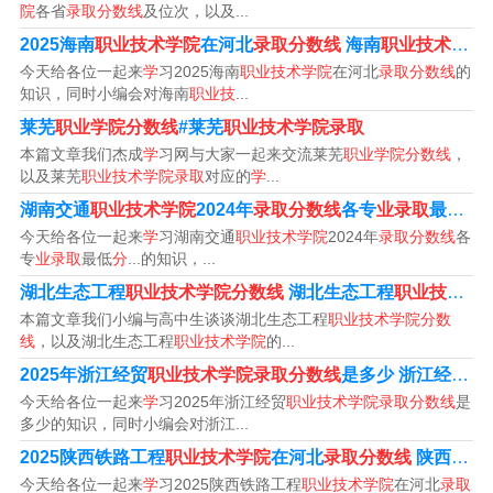
院
各省
录取分数线
及位次，以及...
2分，对应的录取位次为259996。2021年清远职业技术学
2025海南
职业技术学院
在河北
录取分数线
海南
职业技术学院
院在广东历史的最低录取分数线为389分，对应的录取位次
今天给各位一起来
学
习2025海南
职业技术学院
在河北
录取分数线
的
为153400。
知识，同时小编会对海南
职业技
...
莱芜
职业学院分数线
#莱芜
职业技术学院录取
5、年清远职业技术学院在广东物理的最低录取分数线为39
本篇文章我们杰成
学
习网与大家一起来交流莱芜
职业学院分数线
，
2分，对应的录取位次为259996。2021年清远职业技术学
以及莱芜
职业技术学院录取
对应的
学
...
院在广东历史的最低录取分数线为385分，对应的录取位次
湖南交通
职业技术学院
2024年
录取分数线
各专
业录取
最低
分
.
为156435。
今天给各位一起来
学
习湖南交通
职业技术学院
2024年
录取分数线
各
专
业录取
最低
分
...的知识，...
湖北生态工程
职业技术学院分数线
湖北生态工程
职业技术学院
本篇文章我们小编与高中生谈谈湖北生态工程
职业技术学院分数
线
，以及湖北生态工程
职业技术学院
的...
2025年浙江经贸
职业技术学院录取分数线
是多少 浙江经贸
职
今天给各位一起来
学
习2025年浙江经贸
职业技术学院录取分数线
是
多少的知识，同时小编会对浙江...
2025陕西铁路工程
职业技术学院
在河北
录取分数线
陕西铁路工程
今天给各位一起来
学
习2025陕西铁路工程
职业技术学院
在河北
录取