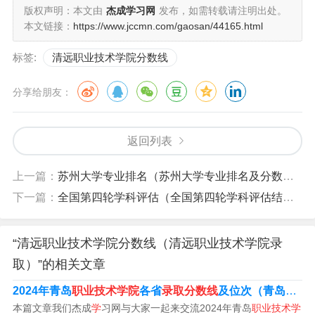
版权声明：本文由
杰成学习网
发布，如需转载请注明出处。
1、清远职业技术学院录取线2023：清远职业技术学院202
本文链接：
https://www.jccmn.com/gaosan/44165.html
3年（普通类专科批）最低录取分数分别为：物理类437
标签:
清远职业技术学院分数线
分、历史类428分。清远职业技术学院是经广东省人民政府
批准、中华人民共和国教育部备案的全日制普通高等职业
分享给朋友：
院校。
2、清远职业技术学院2023年在广东省(普通类专科批)最低
返回列表
录取分数分别为：物理类437分、历史类428分。校园环
上一篇：
苏州大学专业排名（苏州大学专业排名及分数线）
境：清远职业技术学院成立于2002年。
下一篇：
全国第四轮学科评估（全国第四轮学科评估结果）
3、清远市职业技术学校分数线为443分，清远市职业技术
学校是位于广东省清远市的一所职业技术学校。相关内容
“清远职业技术学院分数线（清远职业技术学院录
如下：学校概况：清远市职业技术学校成立于1998年，是
取）”的相关文章
经广东省教育厅批准设立的全日制普通高等职业学校。
2024年青岛
职业技术学院
各省
录取分数线
及位次（青岛
职业
4、年清远职业技术学院在广东物理的最低录取分数线为39
本篇文章我们杰成
学
习网与大家一起来交流2024年青岛
职业技术学