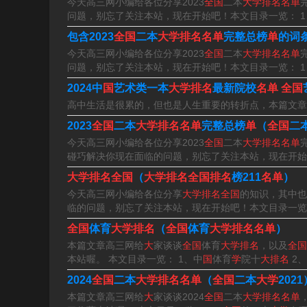
今天高三网小编给各位分享2023
全国
二本
大学排名名单
所985大学，其中北京985占据名额最多，达到8
问题，别忘了关注本站，现在开始吧！本文目录一览： 
包含2023
全国
二本
大学排名名单
完整总榜
单
的词
34所985大学名单排名
今天高三网小编给各位分享2023
全国
二本
大学排名名单
问题，别忘了关注本站，现在开始吧！本文目录一览： 
5工程高校中排行第一的是清华大学，分数线为6
2024中
国
艺术类一本
大学排名
最新院校
名单
全国
学，分数线为640分；第四名是中国人民大学，分
高中生活是很累的，但也是人生重要的转折点，本篇文章我
2023
全国
二本
大学排名名单
完整总榜
单
（
全国
二
二，985vs211 211工程是指面向21世纪、
今天高三网小编给各位分享2023
全国
二本
大学排名名单
做个水平上的排名，985是要大于211的。但话又说
碰巧解决你现在面临的问题，别忘了关注本站，现在开始
大学排名全国
（
大学排名全国排名
榜211
名单
）
全国985大学共有39所，其中一期名单共有34所
今天高三网小编给各位分享
大学排名全国
的知识，其中也
学和清华大学开始实施。
临的问题，别忘了关注本站，现在开始吧！本文目录一览：
全国
体育
大学排名
（
全国
体育
大学排名名单
）
全国985大学共有39所，其中一期名单共有34所
本篇文章高三网给
大
家谈谈
全国
体育
大学排名
，以及
全国
本站喔。 本文目录一览： 1、中
国
体育
学
院十
大排名
2、
第27所，华东师范大学在上海。第28所大连理
2024
全国
二本
大学排名名单
（
全国
二本
大学
2021
所中南大学在湖南长沙。第31所中国农业大学在
本篇文章高三网给
大
家谈谈2024
全国
二本
大学排名名单