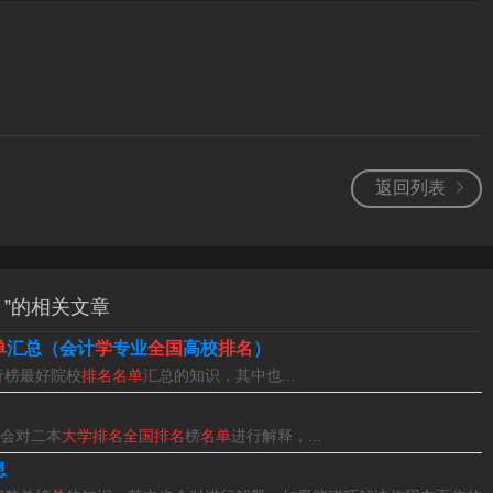
）
返回列表
全国985大学排名可以分为三个梯队。第一梯队是清华、北大、复
科技大学，这些学校被称为九校联盟，是中国的顶尖大学。
江大学、复旦大学、上海交通大学、南京大学、中国科学技术大
）”的相关文章
5工程简介。
单
汇总（会计
学
专业
全国
高校
排名
）
行榜最好院校
排名名单
汇总的知识，其中也...
。中国人民大学。北京理工大学。北京航空航天大学。中央民族
南开大学。1复旦大学。
会对二本
大学排名全国排名
榜
名单
进行解释，...
名单最新 根据教育部公布的985高校名单显示，目前我国一共有39
息