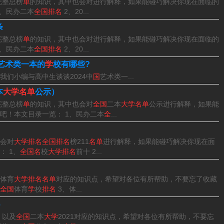
完整总榜
单
的知识，其中也会对进行解释，如果能碰巧解决你现在面临的
所，其次是上海，占据4所985高校。
1、民办二本
全国排名
2、20...
条
完整总榜
单
的知识，其中也会对进行解释，如果能碰巧解决你现在面临的
1、民办二本
全国排名
2、20...
62分；第二名是北京大学，分数线为647分；第三名是复旦大
艺术类一本的
学
校有哪些?
数线为637分。
们小编与高中生谈谈2024中
国
艺术类一...
本
大学名单
公示）
重点建设100所左右的高等学校和一批重点学科的建设工程。如果真的
完整总榜
单
的知识，其中也会对
全国
二本
大学名单
公示进行解释，如果能
回来了，非“985”和“211”的学校，不一定输于他们。
吧！本文目录一览： 1、民办二本
全
...
大学，二期名单共有5所大学。“985工程”一期建设率先在北京大
会对
大学排名全国排名
榜211
名单
进行解释，如果能碰巧解决你现在面
 1、
全国名
校
大学排名
前十 2...
大学，二期名单共有5所大学。
体育
大学排名名单
对应的知识点，希望对各位有所帮助，不要忘了收藏
全国
体育
学
校
排名
3、体...
工大学在辽宁大连。第二十九所西北工业大学在陕西西安。第30
）
北京。第32座东北大学在辽宁沈阳。第33所湖南大学在湖南长
，以及
全国
二本
大学
2021对应的知识点，希望对各位有所帮助，不要忘