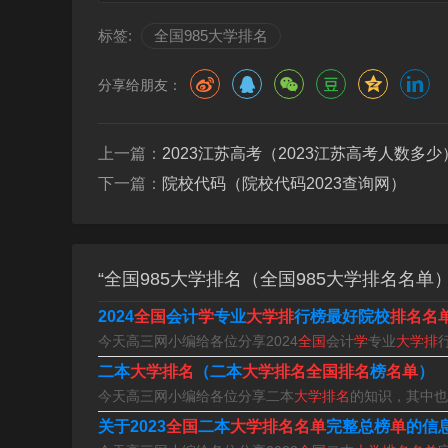
标签:
全国985大学排名
分享给朋友：
全国985大学名单排名
上一篇：
2023江苏高考（2023江苏高考人数多少
下一篇：
院校代码（院校代码2023查询网）
根据2023年教育部公布的985高校名单显示，
旦、上海交大、浙大、中科大、南京大学和国防
5大学名单排名如下：清华大学、北京大学、浙
“全国985大学排名（全国985大学排名名单
学、华中科技大学、武汉大学、同济大学等。98
2024
全国
会计
学
专业
大学排
行榜最好院校
排名名
今天高三网小编给各位分享2024
全国
会计
学
专业
大学排
所985大学名单排名如下：清华大学。北京大学
二本
大学排名
（二本
大学排名全国排名
榜
名单
）
大学。北京师范大学。中国农业大学。天津大学。
今天高三网小编给各位分享二本
大学排名
的知识，其中也
5所有大学排名最新排名 2022年全国985大学
关于2023
全国
二本
大学排名名单
完整总榜
单
的信