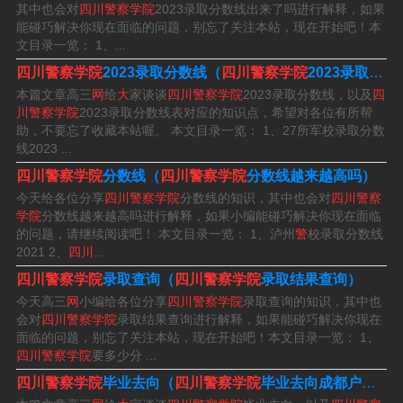
年3700元，报名时间为2023年3月13日至2023年3月18
其中也会对
四川警察学院
2023录取分数线出来了吗进行解释，如果
能碰巧解决你现在面临的问题，别忘了关注本站，现在开始吧！本
日。四川警察学院是由四川省人民政府主办，省公安厅与
文目录一览： 1、...
省教育厅共同管理的一所全日制政法公安类普通本科院
四川警察学院
2023录取分数线（
四川警察学院
2023录取分数线表）
校。
本篇文章高三
网
给
大
家谈谈
四川警察学院
2023录取分数线，以及
四
川警察学院
2023录取分数线表对应的知识点，希望对各位有所帮
助，不要忘了收藏本站喔。 本文目录一览： 1、27所军校录取分数
四川警校提前批报名于6月28日至6月30日，是因为这几天
线2023 ...
正值招生办公室开放报名的三个工作日之一，在此期间，
四川警察学院
分数线（
四川警察学院
分数线越来越高吗）
招生办可以统一安排大量考生面试报名，大大提高了招生
今天给各位分享
四川警察学院
分数线的知识，其中也会对
四川警察
工作的效率，也方便了考生准备申请和报名。
学院
分数线越来越高吗进行解释，如果小编能碰巧解决你现在面临
的问题，请继续阅读吧！ 本文目录一览： 1、泸州
警
校录取分数线
2021 2、
四川
...
关于四川警察学院成人本科2023年报名及考试时间安排，
四川警察学院
录取查询（
四川警察学院
录取结果查询）
2023年四川警察学院成人本科报考时间为上半年12月-3
今天高三
网
小编给各位分享
四川警察学院
录取查询的知识，其中也
月，下半年6月-9月；考试时间为4月和10月，4月考试时间
会对
四川警察学院
录取结果查询进行解释，如果能碰巧解决你现在
是4月15日、16日，10月考试时间是10月28日、29日。
面临的问题，别忘了关注本站，现在开始吧！本文目录一览： 1、
四川警察学院
要多少分 ...
根据四川警察学院官网查询得知，四川警察学院学费：治
四川警察学院
毕业去向（
四川警察学院
毕业去向成都户口）