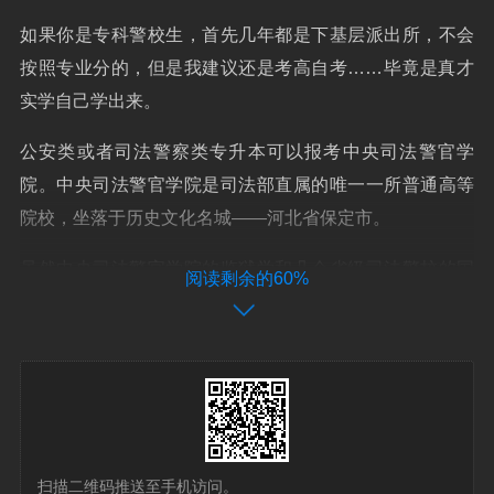
如果你是专科警校生，首先几年都是下基层派出所，不会
按照专业分的，但是我建议还是考高自考……毕竟是真才
实学自己学出来。
公安类或者司法警察类专升本可以报考中央司法警官学
院。中央司法警官学院是司法部直属的唯一一所普通高等
院校，坐落于历史文化名城——河北省保定市。
虽然中央司法警官学院的监狱学和几个省级司法警校的国
阅读剩余的60%
控专业，报考监狱警察时会有专业优势，但由于名额少，
所以，入警率还是比较低。目前来说，以下专科层次警校
的公安专业应届毕业生能够参加公安联考。
警校是不能自考的，警校是国家的培养国门的守护的卫
士，是有严格的资格审核的才能报考的。具体要求：在岗
的公安部门的从事民警工作的人员。公安院校的在校学生
扫描二维码推送至手机访问。