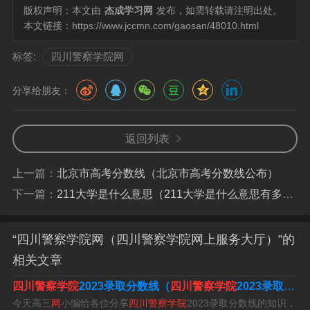
版权声明：本文由
杰成学习网
发布，如需转载请注明出处。
或毕业学生。边防和消防及武警人员。
本文链接：
https://www.jccmn.com/gaosan/48010.html
标签:
四川警察学院网
分享给朋友：
返回列表
上一篇：
北京市高考分数线（北京市高考分数线公布）
下一篇：
211大学是什么意思（211大学是什么意思有多少所学校）
“四川警察学院网（四川警察学院网上服务大厅）”的
相关文章
四川警察学院学费和报名时间
四川警察学院
2023录取分数线（
四川警察学院
2023录取分数线出来了吗）
根据查询四川警察学院官网得知，四川警察学院学费为每
今天高三
网
小编给各位分享
四川警察学院
2023录取分数线的知识，