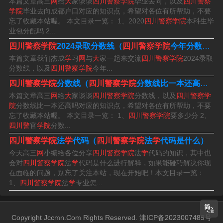
安学、侦查学、禁毒学、公安管理学、法学等专业学费为3
本篇文章高三
网
给
大
家谈谈
四川警察学院
毕业去向，以及
四川警察
学院
毕业去向成都户口对应的知识点，希望对各位有所帮助，不要
700元/学年，刑事科学技术、交通管理工程、网络安全与
忘了收藏本站喔。 本文目录一览： 1、2020
四川警察学院
本科生毕
执法、安全防范工程、警犬技术等专业学费为4100元/学
业包分配吗 2...
年。
四川警察学院
2024录取分数线（
四川警察学院
今年分数线）
本篇文章我们杰成
学
习
网
与
大
家一起来交流
四川警察学院
2024录取
分数线，以及
四川警察学院
今年...
四川警察学院面向全国招生吗?
四川警察学院
分数线（
四川警察学院
分数线比一本还高吗）
本篇文章高三
网
给
大
家谈谈
四川警察学院
分数线，以及
四川警察学
1、招的。四川警察学院的招生对象为全国各省市的应届毕
院
分数线比一本还高吗对应的知识点，希望对各位有所帮助，不要
业生，包括外省学生。四川警察学院还提供多种优惠政
忘了收藏本站喔。 本文目录一览： 1、
四川警察学院
要多少分 2、
四川警
官
学院
分数...
策，以期使更多贫困地区学生能够有机会获得更好的教
四川警察学院
法
学
代码（
四川警察学院
法
学
代码是什么）
育。
今天高三
网
小编给各位分享
四川警察学院
法
学
代码的知识，其中也
会对
四川警察学院
法
学
代码是什么进行解释，如果能碰巧解决你现
2、其次学校还有非公安类专业面向全国12个省市招生，招
在面临的问题，别忘了关注本站，现在开始吧！本文目录一览：
生专业为法学专业，其中四川文科32人和理科33人，其他
1、
四川警察学院
法
学
专业怎...
还有在重庆、贵州、云南、湖南、江苏、河南、湖北、福
建、江西、西藏、广西等省市各招生5-10人左右。
Copyright Jccmn.Com Rights Reserved. 津ICP备2023007489号