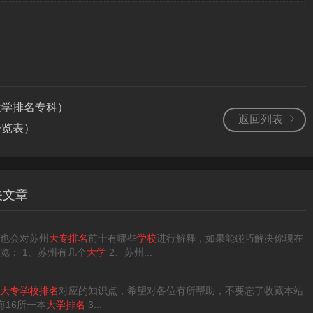
、昆明冶金高等专科学校、云南交通职业技术学院、云南旅游职
职业学院、云南体育运动职业技术学院、昆明卫生职业学院、云
源职业学院、云南交通职业技术学院等大专。
大学排名专科）
返回列表
一览表）
省昆明市呈贡大学城，是云南省首家国家示范性高等职业院校、
紧缺人才培养试点高校。
土资源职业学院、云南交通职业技术学院、昆明工业职业技术学
关文章
29所。昆明冶金高等专科学校。
）
也会对苏州
大专排名
前十有哪些
学校
进行解释，如果能碰巧解决你现在
昆明市呈贡大学城，是云南省首家国家示范性高等职业院校、国
览： 1、苏州有几个
大学
2、苏州...
缺人才培养试点高校、国家汽车运用与维修类技能型紧缺人才培
大专学校排名
对应的知识点，希望对各位有所帮助，不要忘了收藏本站
海16所一本
大学排名
3...