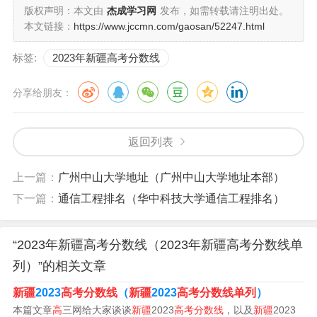
新疆2023高考提档线
版权声明：本文由
杰成学习网
发布，如需转载请注明出处。
本文链接：
https://www.jccmn.com/gaosan/52247.html
1、月25日上午，新疆维吾尔自治区招生委员会召开全体会
标签:
2023年新疆高考分数线
议，研究确定了自治区2023年普通高校招生各批次最低投
档控制分数线：文科本科一批次458分，本科二批次354
分享给朋友：
分；理科本科一批次396分，本科二批次285分。
2、新疆2023年高考投档线文科本科一批次458分，本科二
返回列表
批次354分；理科本科一批次396分，本科二批次285分。
上一篇：
广州中山大学地址（广州中山大学地址本部）
相关内容如下：高考投档线是指一所普通高校在录取新生
下一篇：
通信工程排名（华中科技大学通信工程排名）
时，根据学校招生计划和考生的综合成绩，设定的最低录
取分数线。
“2023年新疆高考分数线（2023年新疆高考分数线单
3、新疆2023年投档分数线具体如下：2023年新疆高考分
列）”的相关文章
数线文科：2023年本科一批458分；本科二批354分；专科
新疆
2023
高考分数线
（
新疆
2023
高考分数线单列
）
批140分。2023年新疆高考分数线理科：2023年本科一批3
本篇文章
高
三网给大家谈谈
新疆
2023
高考分数线
，以及
新疆
2023