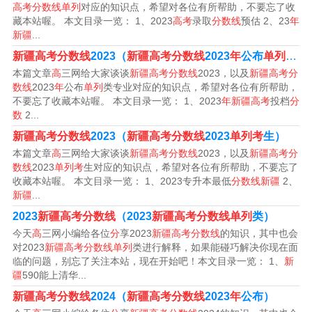
96分；本科二批285分；专科批140分。
高考分数线单列
对应的知识点，希望对各位有所帮助，不要忘了收
藏本站喔。 本文目录一览： 1、2023
高考
录取
分数线
预估 2、23
年
4、年新疆高考普通高校招生本科一批文科最低投档控制分
新疆
...
数线为458分。2023年新疆高考普通高校招生本科一批文
新疆高考分数线
2023（
新疆高考分数线
2023
年
公布
单列
类专
本篇文章
高
三网给大家谈谈
新疆高考分数线
2023，以及
新疆高考分
科最低投档控制分数线为458分。普通高校招生本科一批理
数线
2023
年
公布
单列
类专业对应的知识点，希望对各位有所帮助，
科最低投档控制分数线为396分。
不要忘了收藏本站喔。 本文目录一览： 1、2023
年新疆高考
投档
分
数
2...
5、新疆2023年投档线：文科本科一批次458分，本科二批
新疆高考分数线
2023（
新疆高考分数线
2023
单列考
生）
次354分。理科本科一批次396分，本科二批次285分。院
本篇文章
高
三网给大家谈谈
新疆高考分数线
2023，以及
新疆高考分
数线
2023
单列考
生对应的知识点，希望对各位有所帮助，不要忘了
校投档分数线，也称调档线或提档线。
收藏本站喔。 本文目录一览： 1、2023专升本最低
分数线新疆
2、
新疆
...
新疆2023年成人高考分数线是多少
2023
新疆高考分数线
（2023
新疆高考分数线单列
类）
今天
高
三网小编给各位
分
享2023
新疆高考分数线
的知识，其中也会
新疆成人高考录取分数线为专升本105-150分；高起本115-
对2023
新疆高考分数线单列
类进行解释，如果能碰巧解决你现在面
临的问题，别忘了关注本站，现在开始吧！本文目录一览： 1、
新
130分；高起专70-100分。成人高考本科想要拿到学士学
疆
590能上清华...
位证需要完成全部课程的学习任务，课程成绩达到要求，
新疆高考分数线
2024（
新疆高考分数线
2023
年
公布）
论文合格，学位外语成绩合格。