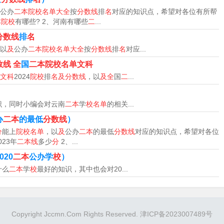
公办
二本院校名单大全
按
分数线
排
名
对应的知识点，希望对各位有所帮
本院校
有哪些? 2、河南有哪些
二
...
分数线
排
名
以
及
公办
二本院校名单大全
按
分数线
排
名
对应...
数线
全
国
二本院校名单文科
文科
2024
院校
排
名及分数线
，以
及全
国
二
...
识，同时小编会对云南
二本
学
校名单
的相关...
办
二本
的最低
分数线
）
分
能上
院校名单
，以
及
公办
二本
的最低
分数线
对应的知识点，希望对各位
023年
二本线
多少
分
2、...
是非常广阔的。除了我们所知道的教师职业外，其实它在考公领
020
二本
公办学
校
）
都是跟汉语言文学专业相关的。
什么
二本
学
校
最好的知识，其中也会对20...
教育、小学教育、中学教育和高等教育等方向。随着教育行业的
Copyright Jccmn.Com Rights Reserved. 津ICP备2023007489号
业就是纯粹的文科类专业，因为新闻学类专业的选择方向很多，