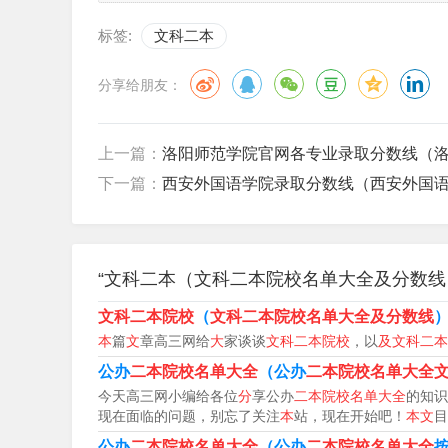
二本大学文科有逻辑学、经济统计学、人文教育
标签:
文科二本
的是人类思维和论证的规律性。逻辑学主要包括
分享给朋友：
文科二本专业推荐如下：新闻学专业：新闻学专
所以即便这类专业没有前些年那么火热了，报考
上一篇：
洛阳师范学院官网各专业录取分数线（洛
文科二本的好专业有新闻与传播类专业、国际贸
下一篇：
西安外国语学院录取分数线（西安外国语
传播类专业：包括新闻学、广告学、传播学等。
“文科二本（文科二本院校名单大全及分数线
文科二本院校
（
文科二本院校名单大全及分数线
本
篇
文
章高三网给
大
家谈谈
文科二本院校
，以
及文科二本
公办
二本院校名单大全
（公办
二本院校名单大全
今天高三网小编给各位
分
享公办
二本院校名单大全
的知识
现在面临的问题，别忘了关注
本
站，现在开始吧！
本文
目
公办
二本院校名单大全
（公办
二本院校名单大全