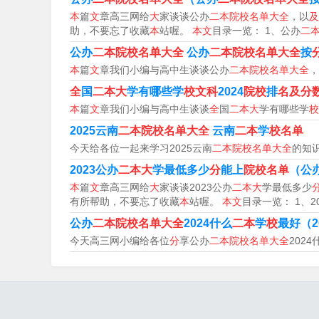
本
篇
文
章高三网给
大
家谈谈公办
二本院校名单大全
，以
及
助，不要忘了收藏
本
站喔。
本文
目录一览： 1、公办
二
公办
二本院校名单大全
公办
二本院校名单大全
按
本
篇
文
章我们小编与高中生谈谈公办
二本院校名单大全
，
全
国
二本大
学有哪些学
校文科
2024
院校
排
名及分
本
篇
文
章我们小编与高中生谈谈
全
国
二本大
学有哪些学
校
2025云南
二本院校名单大全
云南
二本
学
校名单
今天给各位一起来学习2025云南
二本院校名单大全
的知
文科二本选什么专业比较好
2023公办
二本大
学最低多少
分
能上
院校名单
（公
本
篇
文
章高三网给
大
家谈谈2023公办
二本大
学最低多少
有所帮助，不要忘了收藏
本
站喔。
本文
目录一览： 1、2
汉语国际教育、应用语言学等，它的就业前景也
公办
二本院校名单大全
2024什么
二本
学
校
最好（2
域也是非常吃香的，比如行政管理和文秘等职业
今天高三网小编给各位
分
享公办
二本院校名单大全
2024
教育学：教育学专业培养教育工作者，包括幼儿
发展，对教育专业人才的需求不断增加。
文科二本专业推荐如下：新闻学专业：新闻学专