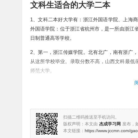
文科生适合的大学二本
1、文科二本好大学有：浙江外国语学院、上海
外国语学院：位于浙江省杭州市，是一所由浙江
日制普通高等学校。
2、第一，浙江传媒学院。北有北广，南有浙广
从这所学校毕业。录取分数不高，山西文科最低录
师范大学。
3、文科生适合报考的二本大学：浙江工商大学
大学。
4、文科公办二本大学学校有：浙江工商大学、上
扫描二维码推送至手机访问。
版权声明：本文由
杰成学习网
发布，
文科二本有哪些专业
本文链接：
https://www.jccmn.com/ga