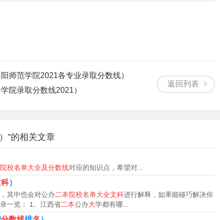
等专业。逻辑学。逻辑学是一门研究推理和论证的学科，它探讨
命题逻辑、谓词逻辑、演绎推理和归纳推理等内容。
业就是纯粹的文科类专业，因为新闻学类专业的选择方向很多，
的文科生数量依旧很多，比较吃香。
阳师范学院2021各专业录取分数线）
易类专业、法学类专业、教育类专业、社会学类专业等。新闻与
返回列表
学院录取分数线2021）
）”的相关文章
）
院校名单大全及分数线
对应的知识点，希望对...
文科
）
，其中也会对公办
二本院校名单大全文科
进行解释，如果能碰巧解决你
录一览： 1、江西省
二本
公办
大
学都有哪...
按
分数线
排
名
）