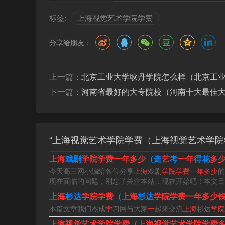
上海视觉艺术学院是公办还是民办 上海视觉艺术
标签:
上海视觉艺术学院学费
投资为主体，同时吸收其他社会力量和民营资金
分享给朋友：
该学校是民办。据大学生必备网得知，上海视觉艺
所学院原名复旦大学上海视觉艺术学院，2013
上一篇：
北京工业大学耿丹学院怎么样（北京工
术学院。
下一篇：
河南省最好的大专院校（河南十大最佳
你好，很高兴回答你的问题啊。复旦大学上海视
类本科。在上海属于提前招生的，最先发通知书。
“上海视觉艺术学院学费（上海视觉艺术学院
上海视觉学费多少一年
上海
戏剧
学院学费一年多少
（走
艺
考
一年
得花
多
今天高三网小编给各位分享
上海
戏剧
学院学费一年多少
的
根据上海视觉艺术学院官网显示，2023年学院的
现在面临的问题，别忘了关注本站，现在开始吧！本文目
业学费每生每年30000元，住宿费为每生每年140
上海
杉达
学院学费
（
上海
杉达
学院学费一年多少
本篇文章我们杰成
学
习网与大家
一
起来交流
上海
杉达
学院
上海视觉艺术学院学费如下：艺术类专业：每年50
上海视觉艺术学院学费
（
上海视觉艺术学院学费