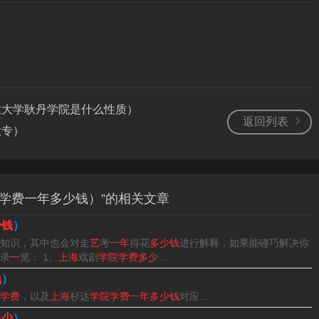
学院是一所民办高校，该校是上海市教育委员会举办，是以国有
，混合所有制的新型综合艺术类普通本科高等学校。
术学院是一所民办高校，创办于2005年9月，位于上海市。这
年4月从原来的复旦大学独立二级学院转为独立建制的上海视觉艺
业大学耿丹学院是什么性质）
返回列表
大专）
觉艺术学院是民办独立二级学院啊，不属于一两本范围，是艺术
复旦大学上海视觉艺术学院于2005年9月正式揭牌成立。
学费一年多少钱）”的相关文章
少钱
）
知识，其中也会对走
艺
考
一年
得花
多少钱
进行解释，如果能碰巧解决你
学费标准为艺术类专业学费每生每年50000元，文化产业管理专
录
一
览： 1、
上海
戏剧
学院学费多少
...
0元。
钱
）
学费
，以及
上海
杉达
学院学费一年多少钱
对应...
000元、文化产业管理专业：每年30000元、住宿费为每年14
多少
）