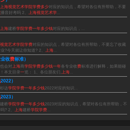
上海视觉艺术学院学费多少
对应的知识点，希望对各位有所帮助，不要
院
播音好考吗 2、
上海视觉艺术学
...
年，收费依据（沪教委民（2015）4号），住宿费是1400元/年，
上海
建桥
学院学费一年多少钱
对应的知识点，...
/年，住宿费是1400元/年。当然了，这只是一个大概的学费，具体
视觉艺术学院学费
对应的知识点，希望对各位有所帮助，不要忘了收藏
业?今天就让你知道? 2、
上海
...
介绍就聊到这里吧，感谢你花时间阅读本站内容，更多关于上海
专业收
费
标准）
也会对
上海
商
学院学费多少钱一年
各专业收
费
标准进行解释，如果能碰
院学费的信息别忘了在本站进行查找喔。
！本文目录
一
览： 1、各位朋友们,
上海
...
钱
2022）
杉达
学院学费一年多少钱
2022对应的知识...
钱
2023）
建桥
学院学费一年多少钱
2023对应的知识点，希望对各位有所帮助，不
吗? 2、
上海
建桥
学院学费
...