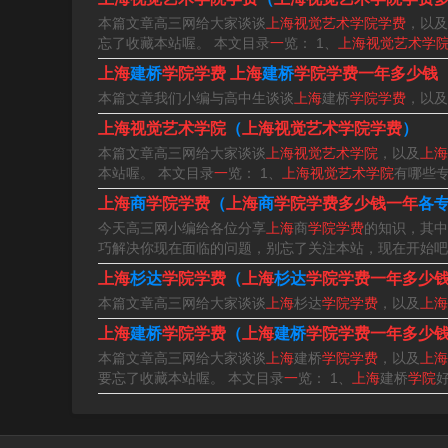
00元。上海视觉艺术学院是民办大学。
本篇文章高三网给大家谈谈
上海视觉艺术学院学费
，以及
忘了收藏本站喔。 本文目录
一
览： 1、
上海视觉艺术学
上海视觉艺术学院2022年学费标准是50000元/
上海
建桥
学院学费
上海
建桥
学院学费一年多少钱
收费依据（沪价费（2005）24号）。
本篇文章我们小编与高中生谈谈
上海
建桥
学院学费
，以及
上海视觉艺术学院2022年学费标准是50000元
上海视觉艺术学院
（
上海视觉艺术学院学费
）
本篇文章高三网给大家谈谈
上海视觉艺术学院
，以及
上海
的情况还要看专业、年级等因素。
本站喔。 本文目录
一
览： 1、
上海视觉艺术学院
有哪些专
杰成学习网收集整理的上海视觉艺术学院学费的
上海
商
学院学费
（
上海
商
学院学费多少钱一年
各
今天高三网小编给各位分享
上海
商
学院学费
的知识，其中
视觉艺术学院学费一年多少钱、上海视觉艺术学
巧解决你现在面临的问题，别忘了关注本站，现在开始吧
上海
杉达
学院学费
（
上海
杉达
学院学费一年多少
本篇文章高三网给大家谈谈
上海
杉达
学院学费
，以及
上海
上海
建桥
学院学费
（
上海
建桥
学院学费一年多少
本篇文章高三网给大家谈谈
上海
建桥
学院学费
，以及
上海
要忘了收藏本站喔。 本文目录
一
览： 1、
上海
建桥
学院
好