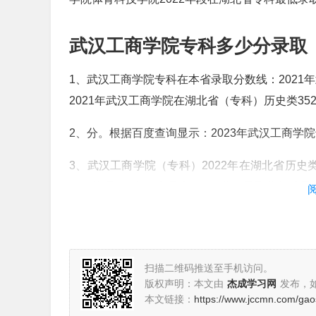
武汉工商学院专科多少分录取
1、武汉工商学院专科在本省录取分数线：2021
2021年武汉工商学院在湖北省（专科）历史类352
2、分。根据百度查询显示：2023年武汉工商学院
3、武汉工商学院（专科）2022年在湖北省历史类
财务管理456分，电子商务456分，录取分数线
史类专业。
4、武汉工商学院2022年在湖北省（普通类专科批
扫描二维码推送至手机访问。
5、物理类412分、历史类451分。根据查询掌
版权声明：本文由
杰成学习网
发布，
取分数分别为物理类412分、历史类451分。
本文链接：
https://www.jccmn.com/ga