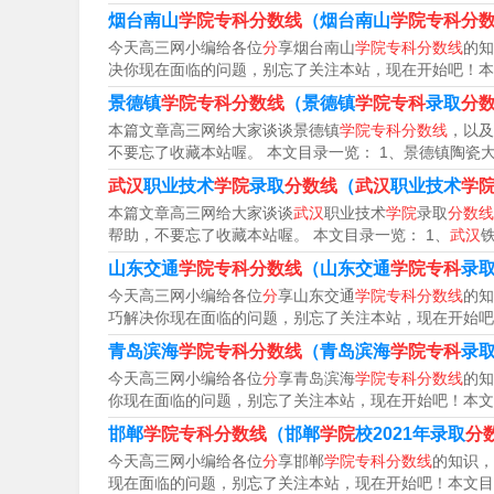
2022年湖北大专学校分数线
烟台南山
学院专科分数线
（烟台南山
学院专科分
今天高三网小编给各位
分
享烟台南山
学院专科分数线
的知
本科批40特殊类型招生控制线50专科批200、
决你现在面临的问题，别忘了关注本站，现在开始吧！本
类型招生控制线50专科批200、专科批（独立学
景德镇
学院专科分数线
（景德镇
学院专科
录取
分
本篇文章高三网给大家谈谈景德镇
学院专科分数线
，以及
湖北健康职业学院2022投档线如下：湖北健康职
不要忘了收藏本站喔。 本文目录一览： 1、景德镇陶瓷
取位次191920。其中护理212分，医学美容
武汉
职业技术
学院
录取
分数线
（
武汉
职业技术
学
本篇文章高三网给大家谈谈
武汉
职业技术
学院
录取
分数线
分。
帮助，不要忘了收藏本站喔。 本文目录一览： 1、
武汉
湖北大专录取分数线如下：2023湖北职业技术学院
山东交通
学院专科分数线
（山东交通
学院专科
录
今天高三网小编给各位
分
享山东交通
学院专科分数线
的知
湖北2022年的高考分数线公布，本科中首选历史
巧解决你现在面临的问题，别忘了关注本站，现在开始吧！
特殊招生线：首选历史的文科分数线是527分，首
青岛滨海
学院专科分数线
（青岛滨海
学院专科
录
今天高三网小编给各位
分
享青岛滨海
学院专科分数线
的知
你现在面临的问题，别忘了关注本站，现在开始吧！本文
湖北省2022年高考分数线是机械类；597分；电
邯郸
学院专科分数线
（邯郸
学院
校2021年录取
分
类：600分；农学类：591分；财经类：620分；
今天高三网小编给各位
分
享邯郸
学院专科分数线
的知识，
现在面临的问题，别忘了关注本站，现在开始吧！本文目