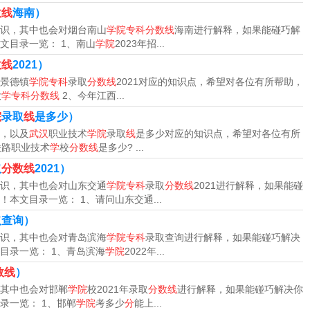
数线
海南）
识，其中也会对烟台南山
学院专科分数线
海南进行解释，如果能碰巧解
专科批（独立学院、民办、省属高职除武汉）150。本科批40特殊
文目录一览： 1、南山
学院
2023年招...
院、民办、省属高职除武汉）150。
数线
2021）
景德镇
学院专科
录取
分数线
2021对应的知识点，希望对各位有所帮助，
业学院（专科）2022年在河北省历史类最低录取分为202分，录
大
学专科分数线
2、今年江西...
技术202分，录取分数线最高的是医学检验技术专业，最低为217
院
录取
线
是多少）
，以及
武汉
职业技术
学院
录取
线
是多少对应的知识点，希望对各位有所
铁路职业技术
学
校
分数线
是多少? ...
录取线历史类为444分，物理类为426分。
取
分数线
2021）
识，其中也会对山东交通
学院专科
录取
分数线
2021进行解释，如果能碰
的文科分数线是435分，首先物理的理科分数线是409分。本科
本文目录一览： 1、请问山东交通...
选物理的理科分数线504分。
取查询）
识，其中也会对青岛滨海
学院专科
录取查询进行解释，如果能碰巧解决
目录一览： 1、青岛滨海
学院
2022年...
气电子类638分；计算机类：623分；建筑技术类：625分；旅游
数线
）
学前教育专业：593分；护理专业：592分；汽修类：595分。
其中也会对邯郸
学院
校2021年录取
分数线
进行解释，如果能碰巧解决你
录一览： 1、邯郸
学院
考多少
分
能上...