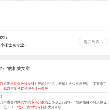
22）
返回列表
几个硕士点专业）
?）”的相关文章
）
汉
东湖
学院分数线专科
对应的知识点，希望对各位有所帮助，不要忘了
2、
武汉
东湖
学院
护理
专
业
分数线
...
少）
其中也会对
武汉学院专科分数线
是多少进行解释，如果能碰巧解决你现
一览： 1、
武汉
工商
学院专科
多少
分
录取...