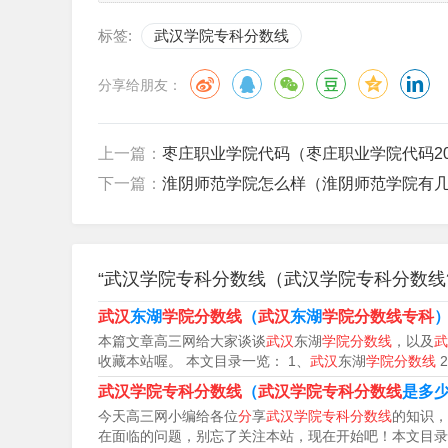
标签:
武汉学院专科分数线
分享给朋友：
上一篇：
枣庄职业学院代码（枣庄职业学院代码20
下一篇：
淮阴师范学院怎么样（淮阴师范学院有
“武汉学院专科分数线（武汉学院专科分数线
武汉
东湖
学院分数线
（
武汉
东湖
学院分数线专科
本篇文章高三网给大家谈谈
武汉
东湖
学院分数线
，以及
武
收藏本站喔。 本文目录一览： 1、
武汉
东湖
学院分数线
武汉学院专科分数线
（
武汉学院专科分数线
是多
今天高三网小编给各位
分
享
武汉学院专科分数线
的知识，
在面临的问题，别忘了关注本站，现在开始吧！本文目录