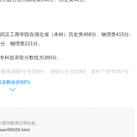
年武汉工商学院在湖北省（本科）历史类468分、物理类415分。
分、物理类221分。
专科批录取分数线为380分。
最低录取分为329分，录取位次102282。其中广告学457分，
最高的是数字经济专业，最低为463分，也是本校报考最热门的历
阅读剩余的68%
）最低录取分数分别为：物理类305分、历史类329分。
上高考官网显示，武汉工商学院2022年在湖北省（本科批）最低录
如需转载请注明出处。
osan/56026.html