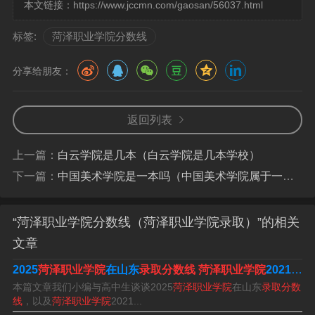
本文链接：
https://www.jccmn.com/gaosan/56037.html
标签:
菏泽职业学院分数线
分享给朋友：
菏泽家政职业学院春考分数线是多少?
分。根据查询2022年菏泽家政职业学院官网公开信息得
返回列表
知，菏泽家政职业学院2022春考分数线是340分。菏泽家
政职业学院，是经山东省人民政府批准设立、教育部备案
上一篇：
白云学院是几本（白云学院是几本学校）
的以家政为特色的全日制公办高等职业院校。
下一篇：
中国美术学院是一本吗（中国美术学院属于一本还是二本）
春考录取分数线是普通类（工程技术类）：本科540分；高
“菏泽职业学院分数线（菏泽职业学院录取）”的相关
职150分。普通类（管理服务类）：本科536分；高职150
文章
分。艺术类（工程技术类）：本科378分；高职105分。艺
2025
菏泽职业学院
在山东
录取分数线
菏泽职业学院
2021
录取
术类（管理服务类）：本科375分；高职105分。
本篇文章我们小编与高中生谈谈2025
菏泽职业学院
在山东
录取分数
线
，以及
菏泽职业学院
2021...
春考各校分数线如下：春季高考学前教育学校招生的有齐