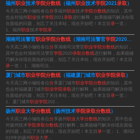
福州
职业
技术
学院分数线
（福州
职业
技术
学院
2021
录取
）
鲁师范学校，录取分数在610分，泰山学院，录取分数在5
今天高三网小编给各位
分
享福州
职业
技术
学院分数线
的知识，其中
95分，山东现代学院，录取分数在554分。山东协和学
也会对福州
职业
技术
学院
2021
录取
进行解释，如果能碰巧解决你现
院，录取分数在554分。
在面临的问题，别忘了关注本站，现在开始吧！本文目
录
一览：
1、福州
职业
技术
学院录
...
菏泽家政职业学院录取线248分。知识扩展：菏泽家政职业
湖南司法警官
职业学院分数线
（湖南司法警官
学院
2020
录取
学院（Heze University）位于山东省菏泽市，是一所全日
今天高三网小编给各位
分
享湖南司法警官
职业学院分数线
的知识，
其中也会对湖南司法警官
学院
2020
录取分数线
进行解释，如果能碰
制普通本科高校，是数据中国“百校工程”项目建设院校，由
巧解决你现在面临的问题，别忘了关注本站，现在开始吧！本文目
山东省教育厅与菏泽市人民政府共建。
录
一览： 1、湖南司法...
厦门城市
职业学院分数线
（福建厦门城市
职业学院录取
）
菏泽家政单招分数线是269分。菏泽家政职业学院2022年
今天高三网小编给各位
分
享厦门城市
职业学院分数线
的知识，其中
在山东省（普通类普通类二段）最低录取分数为：综合类2
也会对福建厦门城市
职业学院录取
进行解释，如果能碰巧解决你现
在面临的问题，别忘了关注本站，现在开始吧！本文目
录
一览：
69分。在山东省（高职3+2贯通培养普通类二段）最低录
1、厦门城市
职业学院
202...
取分数为：综合类463分。
扬州
职业
大
学分数线
（扬州技术
学院录取分数线
）
今天高三网小编给各位
分
享扬州
职业
大
学分数线
的知识，其中也会
对扬州技术
学院录取分数线
进行解释，如果能碰巧解决你现在面临
菏泽职业学院录取线2023
的问题，别忘了关注本站，现在开始吧！本文目
录
一览： 1、请问2
019年的扬州
职业
大
学
...