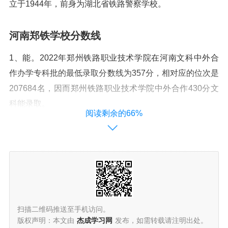
立于1944年，前身为湖北省铁路警察学校。
河南郑铁学校分数线
1、能。2022年郑州铁路职业技术学院在河南文科中外合
作办学专科批的最低录取分数线为357分，相对应的位次是
207684名，因而郑州铁路职业技术学院中外合作430分文
科能录取。
阅读剩余的66%
2、郑州警察学院（铁道警察学院）2023最低录取分数线
是文科513分（男生），理科531分（男生）、545分（女
生）。报考基本条件：年龄在16~22周岁之间，未婚，普
高毕业生。体检，体测、面试、政审合格。
3、铁道警察学院录取分数线2023是518分。郑州铁道警察
扫描二维码推送至手机访问。
学院（Zhengzhou Railway Police College）是中华人民共
版权声明：本文由
杰成学习网
发布，如需转载请注明出处。
和国内设的一所高等警察学府，位于河南省郑州市。学院