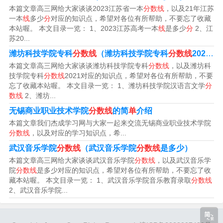
本篇文章高三网给大家谈谈2023江苏省一本
分数线
，以及21年江苏
一本
线
多少
分
对应的知识点，希望对各位有所帮助，不要忘了收藏
3、普通类391分，软件类362分，中外合作办学344分。根
本站喔。 本文目录一览： 1、2023江苏高考一本
线
是多少
分
2、江
据查询郑州铁路职业技术学院官网信息显示，该校别称，
苏20...
郑州铁道技术学院，2022年普通类录取分数线为391分，
潍坊科技学院专科
分数线
（潍坊科技学院专科
分数线
2021）
软件类录取分数线为362分，中外合作办学录取分数线为3
本篇文章高三网给大家谈谈潍坊科技学院专科
分数线
，以及潍坊科
技学院专科
分数线
2021对应的知识点，希望对各位有所帮助，不要
44分。
忘了收藏本站喔。 本文目录一览： 1、潍坊科技学院汉语言文学
分
数线
2、潍坊...
郑州铁路职业技术学院专业分数线
无锡商业职业技术学院
分数线
的简
单
介绍
本篇文章我们杰成学习网与大家一起来交流无锡商业职业技术学院
郑州铁路职业技术学院2023录取线：是680-580分。
分数线
，以及对应的学习知识点，希...
武汉音乐学院
分数线
（武汉音乐学院
分数线
是多少）
郑州铁路职业技术学院（专科）2023年录取分数线为550
本篇文章高三网给大家谈谈武汉音乐学院
分数线
，以及武汉音乐学
分-580分。机械设计制造及其自动化专业：该专业录取分
院
分数线
是多少对应的知识点，希望对各位有所帮助，不要忘了收
藏本站喔。 本文目录一览： 1、武汉音乐学院音乐教育录取
分数线
数线为550分，报考者需要有一定的物理和数学基础，具备
2、武汉音乐学院...
良好的逻辑思维和创新能力。
郑铁分数线2023：文科413分，理科390分。郑铁概况：郑