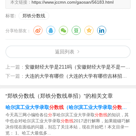
本文链接：
https://www.jccmn.com/gaosan/56183.html
成立于1944年，前身为湖北省铁路警察学校。
标签:
郑铁分数线
4、年郑州铁道警察学院分数线介绍如下：理科：男生53
分享给朋友：
5，女生563。文科：男生513，女生556。铁道警察学院通
常是本科提前批和第二批次本科招生，因此郑州铁路警察
学校为二本院校。
返回列表
上一篇：
安徽财经大学是211吗（安徽财经大学是不是一本学校）
郑州铁路职业技术学院2023录取线是多少
下一篇：
大连的大学有哪些（大连的大学有哪些吉林招生专业）
1、郑州铁路职业技术学院2023录取线：是680-580分。郑
州铁路职业技术学院2021录取线为381分，相关内容如
“郑铁分数线（郑铁分数线单招）”的相关文章
下：郑州铁路职业技术学院是一所综合性职业技术学院，
哈尔滨工业大学录取
分数线
（哈尔滨工业大学录取
分数线
20
学校在教学、科研和社会服务方面都取得了显著的成绩。
今天高三网小编给各位
分
享哈尔滨工业大学录取
分数线
的知识，其
中也会对哈尔滨工业大学录取
分数线
2017进行解释，如果能碰巧解
2、郑铁分数线2023：文科413分，理科390分。郑铁概
决你现在面临的问题，别忘了关注本站，现在开始吧！本文目录一
况：郑州铁路职业技术学院，是经教育部批准的全日制普
览： 1、哈工大最低多...