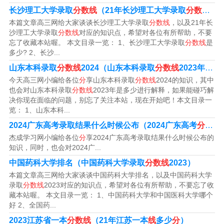
通高等学校，由河南省教育厅与郑州铁路局共建。
长沙理工大学录取
分数线
（21年长沙理工大学录取
分数线
）
本篇文章高三网给大家谈谈长沙理工大学录取
分数线
，以及21年长
3、郑州铁路职业技术学院2023录取线：是680-580分。
沙理工大学录取
分数线
对应的知识点，希望对各位有所帮助，不要
忘了收藏本站喔。 本文目录一览： 1、长沙理工大学录取
分数线
是
多少? 2、长沙...
4、郑州铁路职业技术学院（专科）2023年录取分数线为5
山东本科录取
分数线
2024（山东本科录取
分数线
2023年是多少）
50分-580分。机械设计制造及其自动化专业：该专业录取
今天高三网小编给各位
分
享山东本科录取
分数线
2024的知识，其中
分数线为550分，报考者需要有一定的物理和数学基础，具
也会对山东本科录取
分数线
2023年是多少进行解释，如果能碰巧解
备良好的逻辑思维和创新能力。
决你现在面临的问题，别忘了关注本站，现在开始吧！本文目录一
览： 1、山东本科...
2024广东高考录取结果什么时候公布（2024广东高考
分数线
郑州铁路技校录取分是多少
杰成学习网小编给各位
分
享2024广东高考录取结果什么时候公布的
知识，同时，也会对2024广...
1、郑州铁路职业技术学院2023录取线：是680-580分。
中国药科大学排名（中国药科大学录取
分数线
2023）
本篇文章高三网给大家谈谈中国药科大学排名，以及中国药科大学
2、郑州铁路职业技术学院（专科）2023年录取分数线为5
录取
分数线
2023对应的知识点，希望对各位有所帮助，不要忘了收
50分-580分。机械设计制造及其自动化专业：该专业录取
藏本站喔。 本文目录一览： 1、中国药科大学和中国医科大学哪个
好 2、全国药...
分数线为550分，报考者需要有一定的物理和数学基础，具
2023江苏省一本
分数线
（21年江苏一本
线
多少
分
）
备良好的逻辑思维和创新能力。