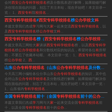
会对
西安公办专科学校排名
榜及分数线表进行解释，如果能碰巧解
烹饪职业学校。西安交通职业学校等。
决你现在面临的问题，别忘了关注本站，现在开始吧！本文目录一
览： 1、
西安专科
院
校排名
...
西安职高学校排名榜公办学校：陕西工业职业技术学院、
西安专科学校排名
#
西安专科学校排名
榜
公办学校
文
科
杨凌职业技术学院、陕西铁路工程职业技术学院。
本篇文章我们杰成
学
习网与大
家
一起来交流
西安专科学校排名
，以
及
西安专科学校排名
榜
公办学校
文
科
...
西安公办大专前十名如下：西安高职专科学校排名前三的
西安专科学校排名
榜（
西安专科学校排名
榜
公办学校排名
和
为陕西职业技术学院、西安航空职业技术学院、西安医学
本篇文章高三网给大
家
谈谈
西安专科学校排名
榜，以及
西安专科学
校排名
榜
公办学校排名
和分数线对应的知识点，希望对各位
有
所帮
高等专科学校。陕西职业技术学院 陕西职业技术学院是一
助，不要忘了收藏本站喔。 本文目录一览： 1、
西安专科学校排名
所全日制公办高等职业学校。
榜
公办学校
2、
西
...
山东
公办专科学校排名
（山东
公办专科学校排名
及分数线）
第十名：西安博雅艺术职业中学 优势：善于培养艺术生。
今天高三网小编给各位分享山东
公办专科学校排名
的知识，其中也
会对山东
公办专科学校排名
及分数线进行解释，如果能碰巧解决你
西安万象职业中学是陕西省公办职业高中中排名第一的学
现在面临的问题，别忘了关注本站，现在开始吧！本文目录一览：
1、山东省内
专科学校排名
...
校。该校的优势在于艺考上线率高，专业水平高。该校202
全国
专科学校排名
前十（全国
专科学校排名
前十的
公办学校
0年陕西美术联考状元就出自该校。然而，该校目前只招收
本篇文章我们杰成
学
习网与大
家
一起来交流全国
专科学校排名
前
文科艺术生，并且入学前需要通过审美考试。
十，以及全国
专科学校排名
前十的
公办
...