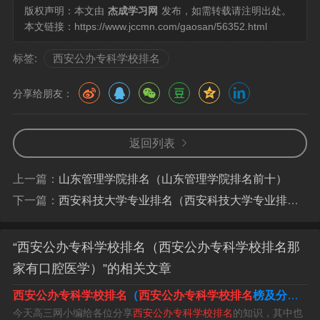
西北大学：全国综合排名第68位，是一所以文、理、工、
版权声明：本文由
杰成学习网
发布，如需转载请注明出处。
管、医学为主干，多学科协调发展的综合性大学。
本文链接：
https://www.jccmn.com/gaosan/56352.html
标签:
西安公办专科学校排名
陕西公办高职院校排名如下：陕西工业职业技术学院 陕西
工业职业技术学院是1999年3月，由创办于1950年的国家
分享给朋友：
级重点中专——咸阳机器制造学校改制升格的省属全日制
普通高等学校。
返回列表
根据中国科教网发布的金平果2021-2022年中国高职高专
院校竞争力排行榜，以下为陕西省最好的十所公办大专院
上一篇：
山东管理学院排名（山东管理学院排名前十）
校名单及其全国排名。陕西工业职业技术学院：全国第9。
下一篇：
西安科技大学专业排名（西安科技大学专业排名一览表）
西安职高学校排名榜公办学校
“西安公办专科学校排名（西安公办专科学校排名那
家有口腔医学）”的相关文章
西安职高学校排名榜：陕西医科学校。西安东方艺术职业
西安公办专科学校排名
（
西安公办专科学校排名
榜及分数线表）
学校。西安市明珠职业学校。陕西省高教系统职业中等专
今天高三网小编给各位分享
西安公办专科学校排名
的知识，其中也
业学校。西安培华学院附属职业中等专业学校。西安旅游