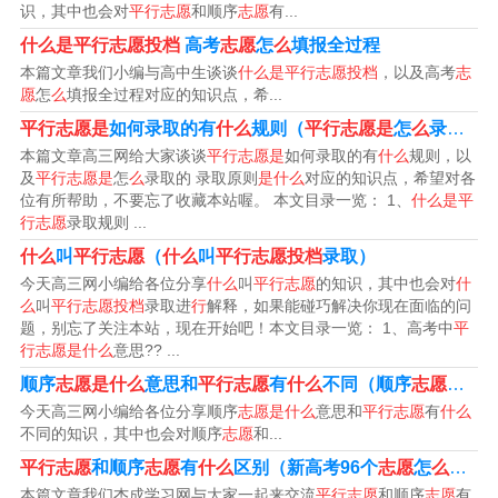
院校志愿和一个征求平行院校志愿。
识，其中也会对
平行志愿
和顺序
志愿
有...
什么是平行志愿投档
高考
志愿
怎
么
填报全过程
高考志愿什么叫平行志愿
本篇文章我们小编与高中生谈谈
什么是平行志愿投档
，以及高考
志
愿
怎
么
填报全过程对应的知识点，希...
高考报志愿的平行志愿即在普通类院校各录取批次分别设
平行志愿是
如何录取的有
什么
规则（
平行志愿是
怎
么
录取的 录取原则
置一个平行院校志愿和一个征求平行院校志愿。
本篇文章高三网给大家谈谈
平行志愿是
如何录取的有
什么
规则，以
及
平行志愿是
怎
么
录取的 录取原则
是什么
对应的知识点，希望对各
位有所帮助，不要忘了收藏本站喔。 本文目录一览： 1、
什么是平
平行志愿是指高考志愿的一种新的投档录取模式，即一个
行志愿
录取规则 ...
志愿中包含若干所平行的院校。是指考生在填报高考志愿
什么
叫
平行志愿
（
什么
叫
平行志愿投档
录取）
时，可在指定的批次同时填报若干个平行院校志愿。
今天高三网小编给各位分享
什么
叫
平行志愿
的知识，其中也会对
什
么
叫
平行志愿投档
录取进
行
解释，如果能碰巧解决你现在面临的问
所谓“平行志愿”就是在同一录取批次的院校中，考生可填报
题，别忘了关注本站，现在开始吧！本文目录一览： 1、高考中
平
行志愿是什么
意思?? ...
若干个平行的院校，然后按“分数优先、遵循志愿”的原则进
顺序
志愿是什么
意思和
平行志愿
有
什么
不同（顺序
志愿
和
平
行投档录取。
今天高三网小编给各位分享顺序
志愿是什么
意思和
平行志愿
有
什么
不同的知识，其中也会对顺序
志愿
和...
平行志愿是高考志愿的一种新方式。2008年，教育部在湖
平行志愿
和顺序
志愿
有
什么
区别（新高考96个
志愿
怎
么
填报
南、江苏、浙江、上海、安徽、辽宁6个省区实行平行志愿
本篇文章我们杰成学习网与大家一起来交流
平行志愿
和顺序
志愿
有