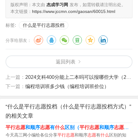
版权声明：本文由
杰成学习网
发布，如需转载请注明出处。
1、平行志愿是指高考志愿的一种新的投档录取模式，即一
本文链接：
https://www.jccmn.com/gaosan/60015.html
个志愿中包含若干所平行的院校。是指考生在填报高考志
标签:
什么是平行志愿投档
愿时，可在指定的批次同时填报若干个平行院校志愿。
分享给朋友：
2、所谓平行志愿，即指采用平行志愿院校录取时，考生所
选A、B、C、D等志愿，他们之间是平行关系，即改以往
的“志愿优先”为“分数优先”。
返回列表
3、是指考生在填报高考志愿时，可在指定的批次同时填报
上一篇：
2024文科400分能上二本吗可以报哪些大学（2021年文科420分能考上什么大学）
若干个平行院校志愿。
下一篇：
编程培训班多少钱（编程培训班价位）
4、平行志愿的含义：平行志愿是一次性批量投挡，考生只
能被其中一所院校投档。平行院校志愿的投档原则是“分数
“什么是平行志愿投档（什么是平行志愿投档方式）”
优先，遵循志愿”。
的相关文章
平行志愿
和顺序
志愿
有
什么
区别（
平行志愿
和顺序
志愿
有
什
5、平行志愿即在普通类院校各录取批次分别设置一个平行
今天高三网小编给各位分享
平行志愿
和顺序
志愿
有
什么
区别的知