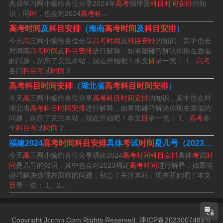
7：00），文综/理综是六月八日（9：00-11：30）。
杰成学习网小编给各位分享2024年
高考
顺序及
科目时间安排
的知
识，同
时
，也会对2024
高考科
...
4、高考天津时间2023年时间：6月7日到6月10日。天津高
高考时间
及
科目安排
（海南
高考时间
及
科目安排
）
考时间具体安排：高考和等级性考试于6月7日开始举行。
今天
高
三网小编给各位分享
高考时间
及
科目安排
的知识，其中也会
对海南
高考时间
及
科目安排
进行解释，如果能碰巧解决你现在面临
具体科目考试时间安排为：6月7日9：00至11：30语文；1
的问题，别忘了关注本站，现在开始吧！本文
目
录一览： 1、
高考
5：00至 17：00数学。
各门
科目考
试
时间
2...
高考科目时间安排
（湖北省
高考科目时间安排
）
5、天津市2023年高考时间科目表6月7日：语文，6月8
今天
高
三网小编给各位分享
高考科目时间安排
的知识，其中也会对
湖北省
高考科目时间安排
进行解释，如果能碰巧解决你现在面临的
日：数学，6月9日：外语，6月10日：物理、政治、化
问题，别忘了关注本站，现在开始吧！本文
目
录一览： 1、
高考
各
学、生物。
个
科目考
试
时间
2、...
福建2024
高考时间科目安排
具体
考
试
时间
是几号（2023福建
6、年天津高考时间是安排如下：6月7日9：00至11：30语
今天
高
三网小编给各位分享福建2024
高考时间科目安排
具体
考
试
时
文，15：00至17：00数学。6月8日15：00至17：00外语
间
是几号的知识，其中也会对2023福建
高考时间
进行解释，如果能
碰巧解决你现在面临的问题，别忘了关注本站，现在开始吧！本文
(英语笔试15：00至16：40)。6月9日8：30至9：30物理，
目
录一览： 1、2...
11：00至12：00思想政治，15：00至16：00化学。
Copyright Jccmn.Com Rights Reserved. 津ICP备2023007489号
3+1+2新高考考试科目时间安排