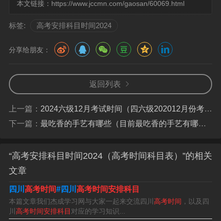
本文链接：
https://www.jccmn.com/gaosan/60069.html
新高考考试时间表介绍如下：3+文综/理综传统高考时间安
标签:
高考安排科目时间2024
排：【语文】6月7日9：00-11：30考试时长：150分钟。
【数学】6月7日15：00-17：00考试时长：120分钟。【文
分享给朋友：
综/理综】6月8日9：00-11：30考试时长：150分钟。
年高考时间为6月7日，6月8日。高考时间是全国统一的，
返回列表
高考的考试日期为每年6月7日、8日，部分省区高考时间为
上一篇：
2024六级12月考试时间（四六级202012月份考试时间）
3天。由于部分省（市）按新方案实施高考或科目设置不
下一篇：
最吃香的手艺有哪些（目前最吃香的手艺有哪些）
同，高考结束时间不一。
高考时间是6月7日，考试时间为6月7日至8日。
“高考安排科目时间2024（高考时间科目表）”的相关
年高考时间：6月7日-8日。高考，全称为“普通高等学校招
文章
生全国统一考试”，是为国家选拔人才的考试，也是人们生
四川
高考时间
#四川
高考时间安排科目
活中最重要的一场考试之一。它对每个考生来说都是一次
本篇文章我们杰成学习网与大家一起来交流四川
高考时间
，以及四
川
高考时间安排科目
对应的学习知识...
重要的机会，也是他们走向未来、实现梦想的关键一步。