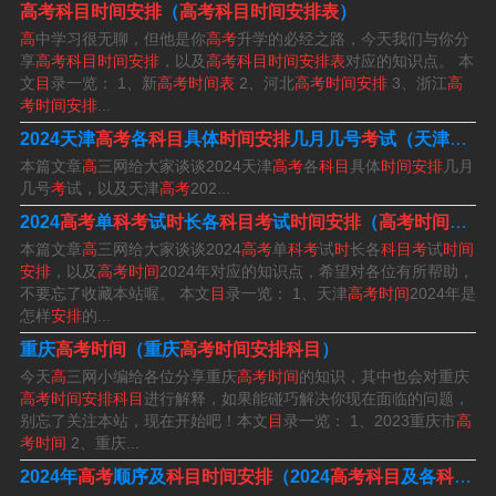
高考科目时间安排
（
高考科目时间安排表
）
高
中学习很无聊，但他是你
高考
升学的必经之路，今天我们与你分
天津高考时间2024年是怎样安排的?
享
高考科目时间安排
，以及
高考科目时间安排表
对应的知识点。 本
文
目
录一览： 1、新
高考时间表
2、河北
高考时间安排
3、浙江
高
1、天津高考时间2024年具体时间表如下：6月7日9：00至
考时间安排
...
11：30语文；15：00至17：00数学。6月8日15：00至1
2024天津
高考
各
科目
具体
时间安排
几月几号
考
试（天津
高考
本篇文章
高
三网给大家谈谈2024天津
高考
各
科目
具体
时间安排
几月
7：00外语（英语笔试15：00至16：40）。6月9日8：30
几号
考
试，以及天津
高考
202...
至9：30物理；11：00至12：00思想政治；15：00至16：
2024
高考
单
科考
试
时
长各
科目考
试
时间安排
（
高考时间
202
00化学。
本篇文章
高
三网给大家谈谈2024
高考
单
科考
试
时
长各
科目考
试
时间
安排
，以及
高考时间
2024年对应的知识点，希望对各位有所帮助，
2、天津高考时间如下：2024年5月-6月 知识拓展：天津市
不要忘了收藏本站喔。 本文
目
录一览： 1、天津
高考时间
2024年是
怎样
安排
的...
高考小语种第一次考试（含听力）将于1月上旬举行，请相
重庆
高考时间
（重庆
高考时间安排科目
）
关考生及时关注。从往年情况来看，各高校特殊类型招生
今天
高
三网小编给各位分享重庆
高考时间
的知识，其中也会对重庆
简章通常会在年底至第二年初集中发布。
高考时间安排科目
进行解释，如果能碰巧解决你现在面临的问题，
别忘了关注本站，现在开始吧！本文
目
录一览： 1、2023重庆市
高
3、天津2024高考时间是六月七日到六月八日，语文是六
考时间
2、重庆...
月七日（9：00-11：30），数学是六月七日（15：00-1
2024年
高考
顺序及
科目时间安排
（2024
高考科目
及各
科
分数