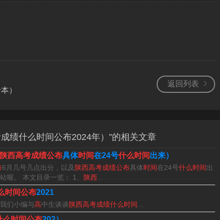
间
考成绩和各批次分数线。
公布。
）
023年高考成绩及各批次分数线预计于6月24日中午12：00公
返回列表
升本）
史类489分，理工类443分。本科二批：文史类403分，理工
成绩什么时间公布2024年）”的相关文章
陕西高考成绩公布
具体
时间
在24号
什么时间
出来）
布
6月几号几点出分，以及
陕西高考成绩公布
具体
时间
在24号
什么时间
出
喔。 本文目录一览： 1、
陕西
...
么时间公布
2021
我们小编与
高
中生谈谈
陕西高考成绩什么时间
...
什么时间公布
202）