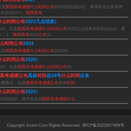
以及
陕西高考成绩什么时间公布
202对应的知识点，希望对各位有所帮
出分2023 2、
陕西高考
...
什么时间公布
2023几点结束）
023，以及
陕西高考成绩什么时间公布
2023几点结束对应的知识点，希
： 1、
陕西高考
2023
公布
分...
么时间公布
2024
以及
陕西高考成绩什么时间公布
2024对...
什么时间公布
2020）
024，以及
陕西高考成绩什么时间公布
20...
2024的介绍就聊到这里吧，感谢你花时间阅读本站内容，更多
高考成绩公布
具体
时间
在24号
什么时间
出来
考成绩什么时间公布2024的信息别忘了在本站进行查找喔。
在哪查分，以及
陕西高考成绩公布
具体
时间
...
什么时间公布
2024）
024的知识，其中也会对
陕西高考成绩什么
...
Copyright Jccmn.Com Rights Reserved. 津ICP备2023007489号