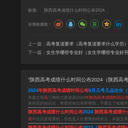
2023陕西省高考分数线公布时
标签:
陕西高考成绩什么时间公布2024
陕西省会在6月24日中午12：00公布2023年高
分享给朋友：
陕西省高考分数线公布时间：6月24日中午12时
上一篇：
高考复读要求（高考复读要求什么学历
年陕西省高考分数线公布时间为6月24日。陕西省2
下一篇：
女生学哪些专业好（女生学哪些专业好
布。各批次录取最低控制分数线如下：本科一批：文
类336分。
“陕西高考成绩什么时间公布2024（陕西高考
2024
年陕西高考成绩时间公布
6月几号几点出分（
本篇文章
高
三网给大家谈谈2024
年陕西高考成绩时间公
来对应的知识点，希望对各位有所帮助，不要忘了收藏本站
陕西高考成绩什么时间公布
2024
陕西高考成绩什
高
中生活是很累的，但也是人生重要的转折点，本篇文章
陕西高考成绩什么时间公布
2023（
陕西高考成绩