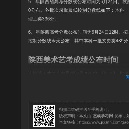
5、年陕西省高考分数线公布时间为6月24日。陕西
0公布。各批次录取最低控制分数线如下：本科一批
理工类336分。
6、年陕西高考分数公布时间为6月24日12时。
控制分数线今天公布，其中本科一批文史类489分、
陕西美术艺考成绩公布时间
该地艺考成绩公布是时间是2023年1月13日。
美术统考成绩于2023年1月13日起公布，2024
年1月底。根据查询搜狐网得知，2024陕西艺术
的考试，选拔优秀的美术人才，进入艺术院校进
扫描二维码推送至手机访问。
版权声明：本文由
杰成学习网
发布，
年陕西美术艺考成绩公布时间可能为1月15日。
本文链接：
https://www.jccmn.com/ga