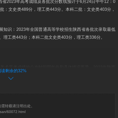
省2023年高考成绩及各批次分数线预计于6月24日中午12：0
：文史类489分，理工类443分。本科二批：文史类403分，
拓展知识：2023年全国普通高等学校招生陕西省各批次录取最低
理工类443分；本科二批文史类403分，理工类336分。
陕西美术艺考成绩的公布时间因年份和具体情况而异，2023年陕西
阅读剩余的32%
年陕西美术统考成绩将于2024年1月底公布。
统考成绩查询时间为2024年1月底。美术艺考是指通过各种形式
行专业的学习和训练，从而成为一名优秀的艺术家。
如需转载请注明出处。
osan/60072.html