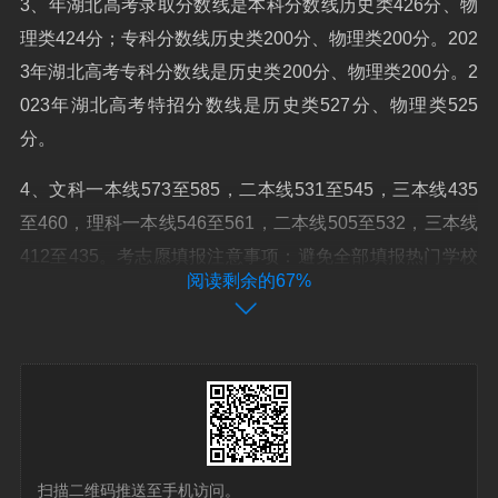
3、年湖北高考录取分数线是本科分数线历史类426分、物
理类424分；专科分数线历史类200分、物理类200分。202
3年湖北高考专科分数线是历史类200分、物理类200分。2
023年湖北高考特招分数线是历史类527分、物理类525
分。
4、文科一本线573至585，二本线531至545，三本线435
至460，理科一本线546至561，二本线505至532，三本线
412至435。考志愿填报注意事项：避免全部填报热门学校
阅读剩余的67%
或专业。
5、年大部分地区文科一本分数线在530左右，理科一本分
数线在510分左右。每年一本录取分数线的高低都是受到答
题情况和试题难度的影响，因此2023年高考一本录取分数
线会上升还是会下降还是要根据高考的具体情况来看。
扫描二维码推送至手机访问。
6、一本录取分数线预计在520分到570分左右，二本录取