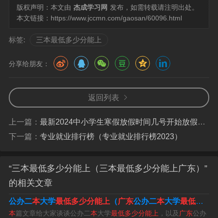
版权声明：本文由
杰成学习网
发布，如需转载请注明出处。
分数线预计在450分到500分左右，三本分数线预计在360-
本文链接：
https://www.jccmn.com/gaosan/60096.html
450分之间，目前绝大部分省份已经将三本院校合并到了二
标签:
三本最低多少分能上
本批次招生，执行二本分数线了。
分享给朋友：
湖南三本最低投档线
1、湖南高考本科批投档线如下：湖南2023年本科批（物
返回列表
理类）分数线为415分。湖南2023年本科批（历史类）分
数线为428分。湖南2023年专科批（物理类）分数线为200
上一篇：
最新2024中小学生寒假放假时间几号开始放假（二零二零年中小学生放寒假时间）
分。
下一篇：
专业就业排行榜（专业就业排行榜2023）
2、从2021年开始，湖南本科一批、本科二批、本科三批
“三本最低多少分能上（三本最低多少分能上广东）”
合并为本科批，没有本科一批了，所以二本线和三本线就
的相关文章
是现在的本科线，历年本科分数线如下：2022湖南本科批
公办二
本
大学
最低多少分能上
（
广东
公办二
本
大学
最低多少分能上
分数线：物理类本科分数线414分，历史类本科分数线451
本
篇文章给大家谈谈公办二
本
大学
最低多少分能上
，以及
广东
公办
分。