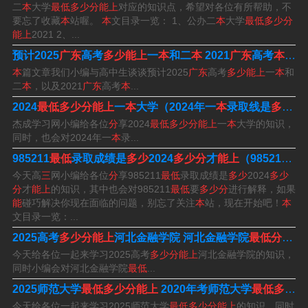
二
本
大学
最低多少分能上
对应的知识点，希望对各位有所帮助，不
要忘了收藏
本
站喔。
本
文目录一览： 1、公办二
本
大学
最低多少分
3、作用：按招生院校同一科类招生计划数的一定比例，在
能上
2021 2、...
对第一志愿投档过程中自然形成的院校调档最低成绩标
预计2025
广东
高考
多少能上
一
本
和二
本
2021
广东
高考
本
科线
准，投档线有筛选学生档案的作用。
本
篇文章我们小编与高中生谈谈预计2025
广东
高考
多少能上
一
本
和
二
本
，以及2021
广东
高考
本
...
4、三本大学最低分数线是400分。有福建师范大学协和学
2024
最低多少分能上
一
本
大学（2024年一
本
录取线是
多少
）
院、延安大学西安创新学院、吉首大学张家界学院等，个
杰成学习网小编给各位
分
享2024
最低多少分能上
一
本
大学的知识，
同时，也会对2024年一
本
录...
人比较推荐福建师范大学协和学院。
985211
最低
录取成绩是
多少
2024
多少分
才
能上
（985211
最
今天高
三
网小编给各位
分
享985211
最低
录取成绩是
多少
2024
多少
三本最低多少分能上
分
才
能上
的知识，其中也会对985211
最低
要
多少分
进行解释，如果
能
碰巧解决你现在面临的问题，别忘了关注
本
站，现在开始吧！
本
文目录一览：...
1、文科一本线573至585，二本线531至545，三本线435
2025高考
多少分能上
河北金融学院 河北金融学院
最低分
数线
至460，理科一本线546至561，二本线505至532，三本线
今天给各位一起来学习2025高考
多少分能上
河北金融学院的知识，
412至435。考志愿填报注意事项：避免全部填报热门学校
同时小编会对河北金融学院
最低
...
或专业。
2025师范大学
最低多少分能上
2020年考师范大学
最低多少分
今天给各位一起来学习2025师范大学
最低多少分能上
的知识，同时