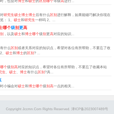
时，也会对
博士
和
硕士
的
区别哪个
等级
高
进行...
）
对
研究生硕士博士博士
后有什么
区别
进行解释，如果能碰巧解决你现在
课程学习和论文答辩。而研究生是攻读学位的学生，尚未获得学
览： 1、
硕士
和
研究生
一样吗 2、...
素。
士哪个
级
别
更
高
别
，以及
硕士
和
博士哪个
级
别
更
高
对应的知识...
，因为研究生是高等教育的一种学历，为中国最高学历，根据学
有什么
区别
或者关系对应的知识点，希望对各位有所帮助，不要忘了收
 2、
硕士
和
博士
的
区别
? ...
阶段。硕士 硕士是一个介于学士及博士之间的研究生学位，拥
域的基础的独立的思考能力。
哪个
级
别高
对应的知识点，希望对各位有所帮助，不要忘了收藏本站
究生
、
硕士
、
博士
有什么
区别
?具...
点
时小编会对
硕士
和
博士哪个
级
别高
一点的相关...
研究生有硕士研究生和博士研究生。研究生和硕士实际上并不能
学历，为中国最高学历，根据学位层次又划分为硕士学位和博士
Copyright Jccmn.Com Rights Reserved. 津ICP备2023007489号