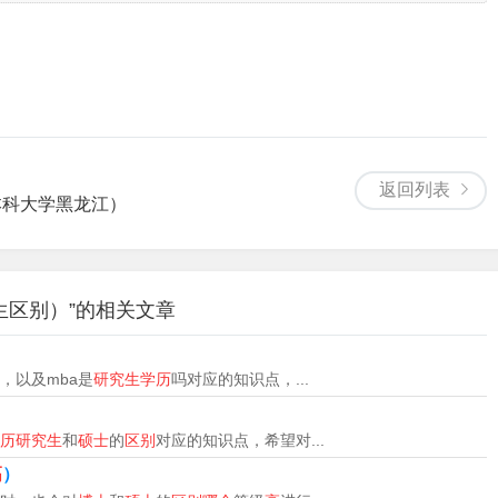
生有硕士研究生和博士研究生。研究生和硕士实际上并不能进行
，为中国最高学历，根据学位层次又划分为硕士学位和博士学
个是硕士研究生，一个是博士研究生。博士学位比硕士学位高。
返回列表
研究生简称博士或博士生。
本科大学黑龙江）
课程学习和论文答辩。而研究生是攻读学位的学生，尚未获得学
素。
生区别）”的相关文章
，因为研究生是高等教育的一种学历，为中国最高学历，根据学
，以及mba是
研究生学历
吗对应的知识点，...
）
地区，普通民众一般也将硕士毕业生称为“研究生”，将博士毕
历研究生
和
硕士
的
区别
对应的知识点，希望对...
国国民教育序列按照层次高低，分为基础教育和高等教育。
高
）