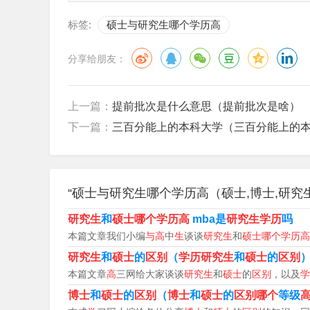
标签:
硕士与研究生哪个学历高
硕士学历高。硕士是学位，研究生是学历，研究
学历高低的比较，研究生是高等教育的一种学历
分享给朋友：
位。
硕士和研究生没有可比性，研究生分为两种，一
上一篇：
提前批次是什么意思（提前批次是啥）
但是一般所说的研究生就是硕士研究生，而博士
下一篇：
三百分能上的本科大学（三百分能上的
硕士通常比研究生高，因为硕士是学位，需完成
位。具体比较需考虑学校、专业和课程设置等因
“硕士与研究生哪个学历高（硕士,博士,研究
研究生和硕士实际上并不能进行学历高低的比较
研究生
和
硕士哪个学历高
mba是
研究生学历
吗
位层次又划分为硕士学位和博士学位。
本篇文章我们小编
与高
中
生
谈谈
研究生
和
硕士哪个学历高
研究生
和
硕士
的
区别
（
学历研究生
和
硕士
的
区别
研究生和硕士的学历等级是一样高的，在中国大陆
本篇文章
高
三网给大家谈谈
研究生
和
硕士
的
区别
，以及
学
业生称为“博士”。研究生和硕士哪个学历高 中
博士
和
硕士
的
区别
（
博士
和
硕士
的
区别哪个
等级