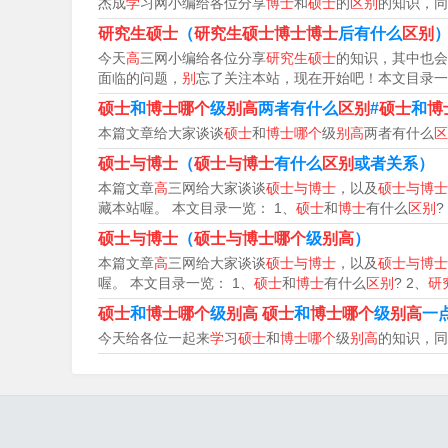
杰成
学
习网小编给各位分享
博士
和
硕士
的
区别
的知识，同
研究生和硕士的哪个高
研究生硕士
（
研究生硕士博士博士
后有什么
区别
今天
高
三网小编给各位分享
研究生硕士
的知识，其中也会
硕士通常比研究生高，因为硕士是学位，需完成
面临的问题，
别
忘了关注本站，现在开始吧！本文目录一
位。具体比较需考虑学校、专业和课程设置等因
硕士
和
博士哪个
级
别高
两者有什么
区别
#
硕士
和
博
本篇文章给大家谈谈
硕士
和
博士哪个
级
别高
两者有什么
区
研究生和硕士实际上并不能进行学历高低的比较
硕士与博士
（
硕士与博士
有什么
区别
或者关系）
位层次又划分为硕士学位和博士学位。
本篇文章
高
三网给大家谈谈
硕士与博士
，以及
硕士与博士
藏本站喔。 本文目录一览： 1、
硕士
和
博士
有什么
区别
?
硕士和研究生相比，研究生是比硕士高一级的学习
硕士与博士
（
硕士与博士哪个
级
别高
）
有硕士学位者通常象征具有对其专注、所研究领
本篇文章
高
三网给大家谈谈
硕士与博士
，以及
硕士与博士
喔。 本文目录一览： 1、
硕士
和
博士
有什么
区别
? 2、
研
硕士
和
博士哪个
级
别高
硕士
和
博士哪个
级
别高
一
硕士和研究生哪个高
今天给各位一起来
学
习
硕士
和
博士哪个
级
别高
的知识，同
1、硕士学历高。硕士是学位，研究生是学历，
进行学历高低的比较，研究生是高等教育的一种
学位。