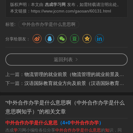
内教育水平，促进教育国际化而采取的。
版权声明：本文由
杰成学习网
发布，如需转载请注明出处。
本文链接：
https://www.jccmn.com/gaosan/60131.html
3、中外合作办学指外国法人组织、个人以及有关国际组织
同中国具有法人资格的教育机构及其他社会组织，在中国
标签:
中外合作办学是什么意思啊
境内合作举办以中国公民为主要对象的教育机构，实施教
分享给朋友：
育、教学的活动。
4、什么是中外合作办学 中外合作办学是指外国大学或企
返回列表
业同中国大学在中国境内合作举办以中国公民为主要招生
对象的教育活动。合作办学是中国教育事业的组成部分，
上一篇：
物流管理的就业前景（物流管理的就业前景及方向）
其核心是引进国外优质教育资源。
下一篇：
汉语国际教育就业方向及前景（汉语国际教育就业方向及前景男生）
5、选读中外合作办学机构的重要提示：关注所就读的中外
“中外合作办学是什么意思啊（中外合作办学是什么
合作办学机构或项目是否是经过合法审批，最主要的是要
意思啊知乎）”的相关文章
查看办学者是否能提供审批部门所颁发的同意其办学的文
件。没有上述许可证或批准书的不是中外合作办学。
中外合作办学是什么意思
（4+0
中外合作办学
）
杰成
学
习网小编给各位分享
中外合作办学是什么意思
的
知
识，同