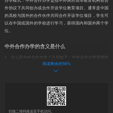
办学模式：中外合作办学是指中外两所高等教育机构在合
作协议下共同创办或合作开设学位教育项目。通常是中国
的高校与国外的合作伙伴共同合作开设学位项目，学生可
以在中国或国外的学校进行学习，获得国内和国外两个学
位。
中外合作办学的含义是什么
1、什么是中外合作办学？介绍如下：中外合作办学是指外
阅读剩余的56%
国教育机构同中国教育机构在中国境内合作举办的以中国
公民为主要招生对象的教育机构。中外合作办学属于公益
性事业，是中国教育事业的组成部分。
2、中外合作办学是指中国教育机构与外国教育机构在中国
境内合作举办以中国公民为主要招生对象的教育教学活
动。这种办学形式是为了引进国外优质教育资源，提高国
扫描二维码推送至手机访问。