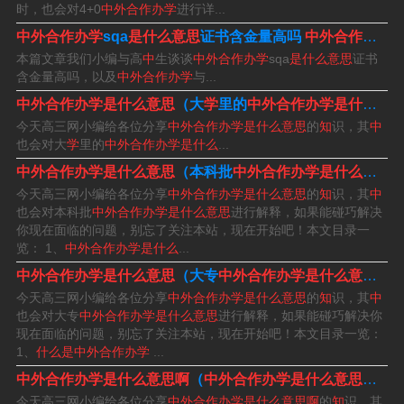
时，也会对4+0
中外合作办学
进行详...
中外合作办学什么意思?需要出国留学吗
中外合作办学
sqa
是什么意思
证书含金量高吗
中外合作办学
与
本篇文章我们小编与高
中
生谈谈
中外合作办学
sqa
是什么意思
证书
1、中外合作办学不是必须出国。中外合作办学不一定要出
含金量高吗，以及
中外合作办学
与...
国。是否要出国还是需要有自己来决定的。中外合办项目
中外合作办学是什么意思
（大
学
里的
中外合作办学是什么意思
是由国内、外高校联合举办的，部分院校通常只需在国内
今天高三网小编给各位分享
中外合作办学是什么意思
的
知
识，其
中
也会对大
学
里的
中外合作办学是什么
...
学习即可，学员无需出国。
中外合作办学是什么意思
（本科批
中外合作办学是什么意思
2、中外合作办学是指中国教育机构与外国教育机构在中国
今天高三网小编给各位分享
中外合作办学是什么意思
的
知
识，其
中
也会对本科批
中外合作办学是什么意思
进行解释，如果能碰巧解决
境内合作举办以中国公民为主要招生对象的教育教学活
你现在面临的问题，别忘了关注本站，现在开始吧！本文目录一
动。这种办学形式是为了引进国外优质教育资源，提高国
览： 1、
中外合作办学是什么
...
内教育水平，促进教育国际化而采取的。
中外合作办学是什么意思
（大专
中外合作办学是什么意思
）
今天高三网小编给各位分享
中外合作办学是什么意思
的
知
识，其
中
3、中外合作办学是指外国教育机构同中国教育机构在中国
也会对大专
中外合作办学是什么意思
进行解释，如果能碰巧解决你
现在面临的问题，别忘了关注本站，现在开始吧！本文目录一览：
境内合作举办的以中国公民为主要招生对象的教育机构。
1、
什么是中外合作办学
...
就是部分或者全部学分都是在国内就读获得，但是拿到国
中外合作办学是什么意思啊
（
中外合作办学是什么意思啊学
外学校毕业文凭的就读方式，就是中外合作办学。
今天高三网小编给各位分享
中外合作办学是什么意思啊
的
知
识，其