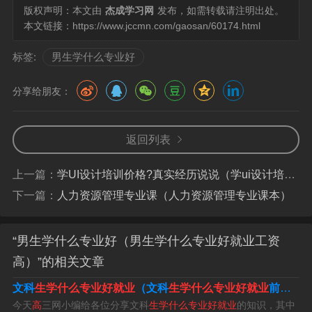
版权声明：本文由
杰成学习网
发布，如需转载请注明出处。
本文链接：
https://www.jccmn.com/gaosan/60174.html
标签:
男生学什么专业好
男生专业学什么好
分享给朋友：
1、如果有好的机会，还可以出国参与建筑，帮助国外友人
返回列表
建筑。比如小编的一位同学，去了咱们的巴铁-巴基斯坦干
土木建筑，一个月五千起步，如果是更加核心的人员，薪
上一篇：
学UI设计培训价格?真实经历说说（学ui设计培训哪个好）
资会更加的高，所以也非常建议男孩子学习土木工程类的
下一篇：
人力资源管理专业课（人力资源管理专业课本）
专业。
2、对身体的要求，也就是身体素质一定要好，不能晕血，
“男生学什么专业好（男生学什么专业好就业工资
要不怕死人，同时不能有色盲和色弱等。如果你具备这些
高）”的相关文章
条件，建议男生学法医学专业，不但好就业，而且薪资也
文科
生学什么专业好就业
（文科
生学什么专业好就业
前景
好
很高，也是一份很受人尊重的职业。
今天
高
三网小编给各位分享文科
生学什么专业好就业
的知识，其中