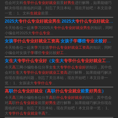
也会对文科
生学什么专业好就业
前景
好男生
进行解释，如果能碰巧
3、计算机科学与技术 计算机类专业一直以来都是高考报
解决你现在面临的问题，别忘了关注本站，现在开始吧！本文目录
一览： 1、文科
生就业
前景...
考的热门专业，这个专业只要具备不错的数学思维，那么
2025大
专什么专业好就业男生
2025大
专什么专业好就业男生
学计算机就是一个非常好的选择。最低做个程序员，也是
今天给各位一起来
学
习2025大
专什么专业好就业男生
的知识，同时
非常高薪的职位。
小编会对2025大
专什么专业
...
女孩
学什么专业好就业工资高
女孩子
学
哪些
专业
比较
好工资高
男孩学什么专业好呢?
今天给各位一起来
学
习女孩
学什么专业好就业工资高
的知识，同时
小编会对女孩子
学
哪些
专业
比较
好工
...
适合男孩子学的，未来好就业前途光明的专业类型有：计
女
生
大
专学什么专业好
（女
生
大
专学什么专业好就业工资高
算机技术专业、电子类专业、汽车销售和汽车制造专业、
今天
高
三网小编给各位分享女
生
大
专学什么专业好
的知识，其中也
会对女
生
大
专学什么专业好就业工资高
进行解释，如果能碰巧解决
医药类专业等。
你现在面临的问题，别忘了关注本站，现在开始吧！本文目录一
览： 1、女孩读大
专学什么专
...
男孩子选择学什么专业好呢？汽车维修 学汽车维修技术是
高
职
什么专业好就业
（
高
职
什么专业就业
前景
好男生
）
有前途赚钱快的一门技术，现代汽车维修服务于千家万
今天
高
三网小编给各位分享
高
职
什么专业好就业
的知识，其中也会
对
高
职
什么专业就业
前景
好男生
进行解释，如果能碰巧解决你现在
户，面对的是机、电、液一体的高科技集成物，且种类繁
面临的问题，别忘了关注本站，现在开始吧！本文目录一览： 1、
多，技术更新快，对从业人员的要求越来越高。
大
专学什么专业就业
率
高
?...