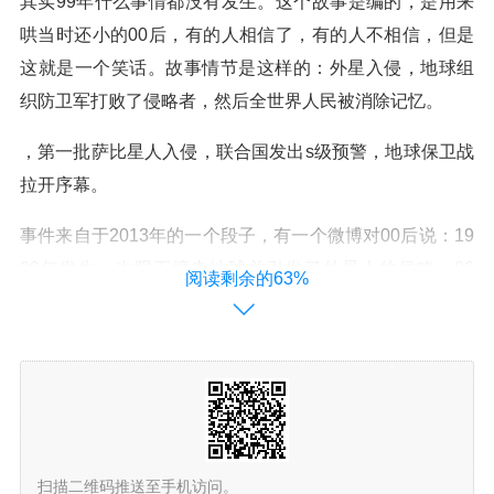
其实99年什么事情都没有发生。这个故事是编的，是用来
哄当时还小的00后，有的人相信了，有的人不相信，但是
这就是一个笑话。故事情节是这样的：外星入侵，地球组
织防卫军打败了侵略者，然后全世界人民被消除记忆。
，第一批萨比星人入侵，联合国发出s级预警，地球保卫战
拉开序幕。
事件来自于2013年的一个段子，有一个微博对00后说：19
99年发生一次陨石撞击地球并引发了外星人的侵略，80
阅读剩余的63%
后、90后一同抵抗外来入侵并拯救了世界，最后抹去了所
有人的记忆。“99年事件”这个梗就火了。
年2月21日，外星人通过远程集群式分散炮击攻击地球。1
999年5月2日，敌登陆珠穆朗玛峰，与待命的中国13军、5
9军交火。1999年初，一颗陨石袭击了地球，随后外星人
入侵了我们的太阳系，第三次行星体地球行动正式开始。
扫描二维码推送至手机访问。