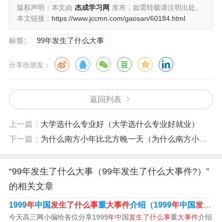
版权声明：本文由
杰成学习网
发布，如需转载请注明出处。
本文链接：
https://www.jccmn.com/gaosan/60184.html
99年中国发生了什么震惊全球的大事
标签:
99年发生了什么大事
澳门回归祖国。美国袭击中国驻南斯拉夫大使馆。中国建
国50周年，同时举行建国50年大阅兵。中国，以华夏文明
分享给朋友：
为源泉、中华文化为基础，是世界上历史最悠久的国家之
一。
返回列表
中国驻南联盟大使馆被炸 中国驻南联盟大使馆被炸又称“五
上一篇：
大学选什么专业好（大学选什么专业好就业）
八事件”，北京时间1999年5月8日，北约的美国B-2轰炸机
下一篇：
为什么南方小年比北方晚一天（为什么南方小年和北方小年不是一天）
发射三枚精确制导炸弹击中了中国驻南斯拉夫联盟大使
馆。
“99年发生了什么大事（99年发生了什么大事件?）”
首先，1999年5月，南京金陵科技学院校园内发生了一起
的相关文章
重大事件——“5·8”南京校园枪击案。一名名叫杨佳的男子
1999
年
中国
发生了什么事
重
大事件
介绍（1999
年
中国
发生
哪
持枪在校园内开枪，导致多人死伤。
今天高三网小编给各位分享1999
年
中国
发生了什么事
重
大事件
介绍