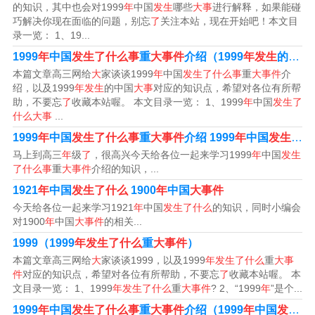
的知识，其中也会对1999
年
中国
发生
哪些
大事
进行解释，如果能碰
年2月21日，外星人通过远程集群式分散炮击攻击地球。1
巧解决你现在面临的问题，别忘
了
关注本站，现在开始吧！本文目
录一览： 1、19...
999年5月2日，敌登陆珠穆朗玛峰，与待命的中国13军、5
1999
年
中国
发生了什么事
重
大事件
介绍（1999
年发生
的中国
9军交火。1999年初，一颗陨石袭击了地球，随后外星人
本篇文章高三网给
大
家谈谈1999
年
中国
发生了什么事
重
大事件
介
入侵了我们的太阳系，第三次行星体地球行动正式开始。
绍，以及1999
年发生
的中国
大事
对应的知识点，希望对各位有所帮
助，不要忘
了
收藏本站喔。 本文目录一览： 1、1999
年
中国
发生了
年发生的大事件：澳门回归举世瞩目 “一国两制”再谱新篇 1
什么大事
...
2月20日，中葡两国政府在澳门文化中心花园馆顺利完成澳
1999
年
中国
发生了什么事
重
大事件
介绍 1999
年
中国
发生了
哪
马上到高三
年
级
了
，很高兴今天给各位一起来学习1999
年
中国
发生
门政权交接仪式，中国政府恢复对澳门行使主权，中华人
了什么事
重
大事件
介绍的知识，...
民共和国澳门特别行政区正式成立。
1921
年
中国
发生了什么
1900
年
中国
大事件
今天给各位一起来学习1921
年
中国
发生了什么
的知识，同时小编会
1999年发生了什么
对1900
年
中国
大事件
的相关...
1999（1999
年发生了什么
重
大事件
）
年发生的大事件：澳门回归举世瞩目 “一国两制”再谱新篇 1
本篇文章高三网给
大
家谈谈1999，以及1999
年发生了什么
重
大事
2月20日，中葡两国政府在澳门文化中心花园馆顺利完成澳
件
对应的知识点，希望对各位有所帮助，不要忘
了
收藏本站喔。 本
文目录一览： 1、1999
年发生了什么
重
大事件
? 2、“1999
年
”是个...
门政权交接仪式，中国政府恢复对澳门行使主权，中华人
1999
年
中国
发生了什么事
重
大事件
介绍（1999
年
中国
发生了什么事件