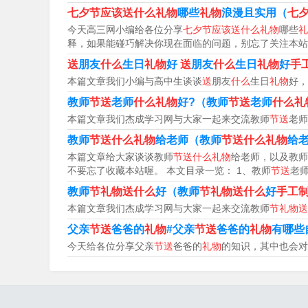
七夕节适合送什么礼物
七夕节应该送什么礼物
哪些
礼物
浪漫且实用（
七
今天高三网小编给各位分享
七夕节应该送什么礼物
哪些
礼
1、礼物一：鲜花 送花是最传统的一种七夕礼物
释，如果能碰巧解决你现在面临的问题，别忘了关注本站
店提供免费配送的服务，很方便也很贴心。礼物二
送
朋友
什么
生日
礼物
好
送
朋友
什么
生日
礼物
好
手
本篇文章我们小编与高中生谈谈
送
朋友
什么
生日
礼物
好，
2、在七夕节适合送给心爱的人的礼物有：花束
教师
节送
老师
什么礼物
好?（教师
节送
老师
什么礼
是最具代表性的浪漫礼物之一。你可以选择玫瑰花
本篇文章我们杰成学习网与大家一起来交流教师
节送
老师
教师
节送什么礼物
给老师（教师
节送什么礼物
给
3、七夕节送给喜欢的人的礼物七夕创意礼物1：
本篇文章给大家谈谈教师
节送什么礼物
给老师，以及教师
强调一下，鲜花和巧克力对于女人来讲，永远没
不要忘了收藏本站喔。 本文目录一览： 1、教师
节送
老
教师
节礼物送什么
好（教师
节礼物送什么
好
手工
七夕节送什么礼物比较好
本篇文章我们杰成学习网与大家一起来交流教师
节礼物送
父亲
节送
爸爸的
礼物
#父亲
节送
爸爸的
礼物
有哪些
1、七夕节可以送的礼物有定制首饰、花束、限量
今天给各位分享父亲
节送
爸爸的
礼物
的知识，其中也会对
制的首饰会更具有意义和价值。你可以选择挂坠
2、在七夕节这天，可以买玫瑰、巧克力、香水