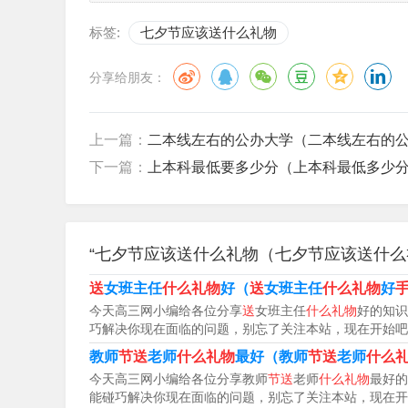
标签:
七夕节应该送什么礼物
分享给朋友：
上一篇：
二本线左右的公办大学（二本线左右的
下一篇：
上本科最低要多少分（上本科最低多少
“七夕节应该送什么礼物（七夕节应该送什么
送
女班主任
什么礼物
好（
送
女班主任
什么礼物
好
今天高三网小编给各位分享
送
女班主任
什么礼物
好的知识
巧解决你现在面临的问题，别忘了关注本站，现在开始吧
教师
节送
老师
什么礼物
最好（教师
节送
老师
什么
今天高三网小编给各位分享教师
节送
老师
什么礼物
最好的
能碰巧解决你现在面临的问题，别忘了关注本站，现在开