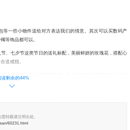
包等一些小物件送给对方表达我们的情意。其次可以买数码产
手镯等饰品都可以。
人节、七夕节这类节日的送礼标配，美丽鲜妍的玫瑰花，搭配心
适合送戒指。
，是很亲密的，不会显得很花哨。打火机选择好品牌的打火机送
阅读剩余的44%
女生送给他们就会很开心。
送什么样的礼物更受另一半的欢心。送玫花 虽然说送花比较老
择。我们都知道，送给对象玫瑰花，代表着就是爱。
如需转载请注明出处。
、钱包、手表。
osan/60231.html