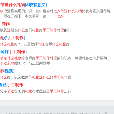
夕节送什么礼物
比较有意义）
物
浪漫且实用的知识，其中也会对
七夕节送什么礼物
比较有意义进行解
，因为花象征着爱情、美和纯洁。而且现在市面上已经有很多花
，现在开始吧！本文目录一览： 1、
七夕
...
：手表 手表是一种既实用又可以留下纪念的七夕礼物。
工制作
以及
送
朋友
什么
生日
礼物
好
手工制作
对
应
的知...
、定制首饰、限量版周边、美食、旅游。花束：花束一直以来都
物
好
手工制作
）
束、康乃馨花束或者混合多种花的花束来惊喜ta。
什么礼物
好?，以及教师
节送
老师
什么礼物
好...
老师好
手工制作
）
鲜花+巧克力鲜花和巧克力是最没有创意的礼物，但小编还是要
节送什么礼物
给老师好
手工制作
对
应
的知识点，希望对各位有所帮助，
有抵抗力。
师
什么礼物
最好 2、马上就到教师...
制作
视频）
什么
好，以及教师
节礼物送什么
好
手工制作
视...
自己
手工制作
版周边、旅游、美食。定制首饰 对于喜欢珠宝的女性，一件定
父亲
节送
爸爸的
礼物
有哪些自己
手工制作
进行...
、手链或戒指等来表达你的心意。
、钱包等一些小物件送给对方表达我们的情意。其次可以买数码