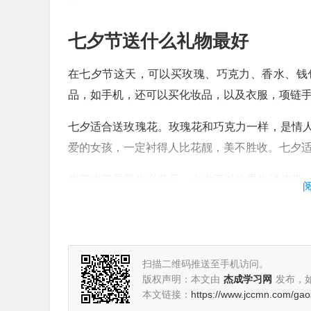
七夕节送什么礼物最好
在七夕节这天，可以买玫瑰、巧克力、香水、钱
品，如手机，还可以买化妆品，以及衣服，项链
七夕适合送玫瑰花。玫瑰花和巧克力一样，是情
爱的女孩，一定衬得人比花靓，美不胜收。七夕
皮带皮带是男生必备品，七夕可以给男生送皮带
给男朋友，七夕的礼物有很多，男生要求不高，
七夕节送礼物是非常讲究的，我就来说一说七夕节
套，但是不可否认，送鲜花是一种常见永恒的选
扫描二维码推送至手机访问。
版权声明：本文由
杰成学习网
发布，
适合七夕节送的礼物有：鲜花、打火机、巧克力
本文链接：
https://www.jccmn.com/ga