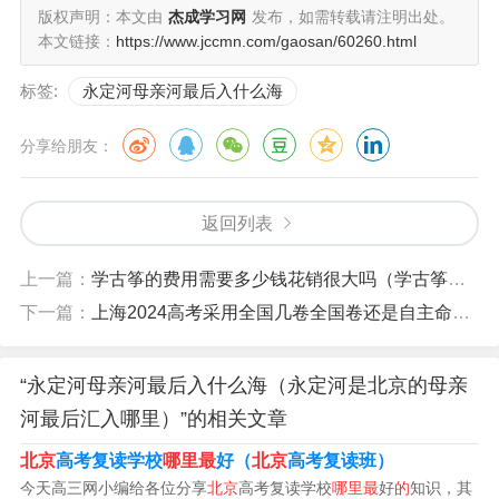
版权声明：本文由
杰成学习网
发布，如需转载请注明出处。
本文链接：
https://www.jccmn.com/gaosan/60260.html
标签:
永定河母亲河最后入什么海
分享给朋友：
返回列表
永定河是北京的母亲河入什么海?
上一篇：
学古筝的费用需要多少钱花销很大吗（学古筝的费用需要多少钱,大概花销是多少呢）
下一篇：
上海2024高考采用全国几卷全国卷还是自主命题（上海高考2024改革）
永定河是北京的母亲河入渤海。永定河系是海河流域七大
水系之一，位于东经112°～117°45’、北纬39°～41°20’，
“永定河母亲河最后入什么海（永定河是北京的母亲
东邻潮白河、北运河，西邻黄河，南为大清河，北为内陆
河最后汇入哪里）”的相关文章
河。
北京
高考复读学校
哪里最
好（
北京
高考复读班）
永定河是北京的母亲河，全河流经山西、内蒙古、河北、
今天高三网小编给各位分享
北京
高考复读学校
哪里最
好
的
知识，其