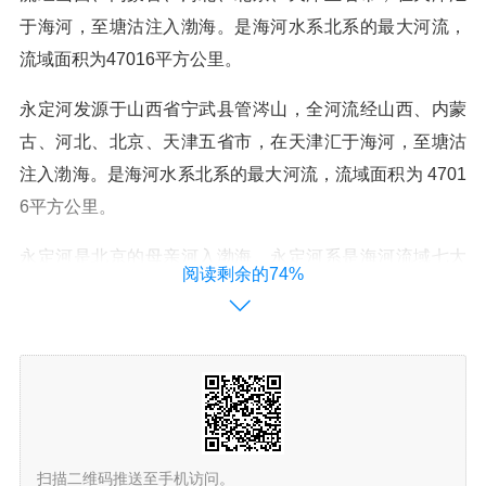
于海河，至塘沽注入渤海。是海河水系北系的最大河流，
流域面积为47016平方公里。
永定河发源于山西省宁武县管涔山，全河流经山西、内蒙
古、河北、北京、天津五省市，在天津汇于海河，至塘沽
注入渤海。是海河水系北系的最大河流，流域面积为 4701
6平方公里。
永定河是北京的母亲河入渤海。永定河系是海河流域七大
阅读剩余的74%
水系之一，位于东经112°～117°45’、北纬39°～41°20’，
东邻潮白河、北运河，西邻黄河，南为大清河，北为内陆
河。
扫描二维码推送至手机访问。