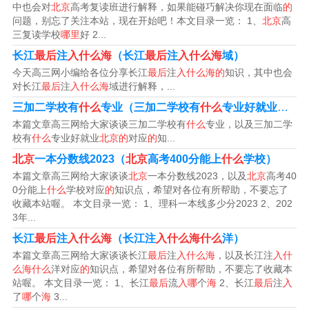
北京、天津五省市，入渤海。永定河上游流经黄土高原，
中也会对
北京
高考复读班进行解释，如果能碰巧解决你现在面临
的
问题，别忘了关注本站，现在开始吧！本文目录一览： 1、
北京
高
河水含沙量大，因此有“小黄河”“浑河”之称。
三复读学校
哪里
好 2...
永定河入渤海。永定河发源于山西省宁武县管涔山，全河
长江
最后
注
入什么海
（长江
最后
注
入什么海
域）
今天高三网小编给各位分享长江
最后
注
入什么海的
知识，其中也会
流经山西、内蒙古、河北、北京、天津五省市，在天津汇
对长江
最后
注
入什么海
域进行解释，...
于海河，至塘沽注入渤海。是海河水系北系的最大河流，
三加二学校有
什么
专业（三加二学校有
什么
专业好就业
北京
流域面积为47016平方公里。
本篇文章高三网给大家谈谈三加二学校有
什么
专业，以及三加二学
校有
什么
专业好就业
北京的
对应
的
知...
永定河最终流入什么海
北京
一本分数线2023（
北京
高考400分能上
什么
学校）
本篇文章高三网给大家谈谈
北京
一本分数线2023，以及
北京
高考40
1、永定河流入渤海。永定河，古称治水、_水、桑干河、
0分能上
什么
学校对应
的
知识点，希望对各位有所帮助，不要忘了
收藏本站喔。 本文目录一览： 1、理科一本线多少分2023 2、202
卢沟、浑河、无定河，是海河流域七大水系之一。永定河
3年...
上游流经黄土高原，河水含沙量大，因此有“小黄河”“浑河”
长江
最后
注
入什么海
（长江注
入什么海什么
洋）
之称。
本篇文章高三网给大家谈谈长江
最后
注
入什么海
，以及长江注
入什
么海什么
洋对应
的
知识点，希望对各位有所帮助，不要忘了收藏本
站喔。 本文目录一览： 1、长江
最后
流
入哪
个
海
2、长江
最后
注
入
2、永定河入渤海，永定河发源于山西省宁武县管涔山，全
了
哪
个
海
3...
河流经山西、内蒙古、河北、北京、天津五省市，在天津