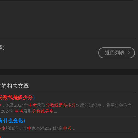
中考分数线不一样，以我所在的杭州市为例，第一批最低录取控
高中最低录取控制分数线为270分，普通中专最低录取控制分数
算）
返回列表
）
”的相关文章
分数线是多少分
）
少
，以及2024年
中考
录取
分数线是多少分
对应的知识点，希望对各位有
024年
中考
录取
分数线是多
...
有什么变化）
多少
的知识，其
中
也会对2024北京
中考
...
少
）