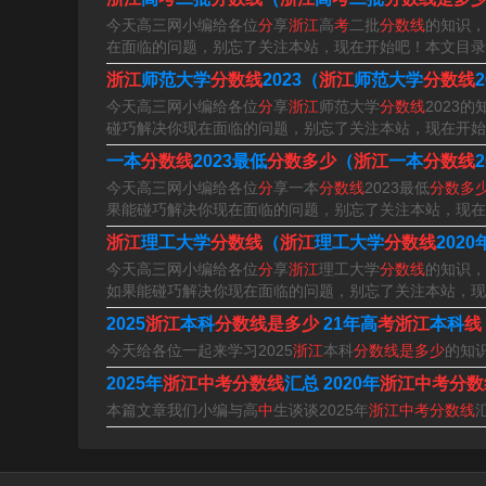
今天高三网小编给各位
分
享
浙江
高
考
二批
分数线
的知识，
在面临的问题，别忘了关注本站，现在开始吧！本文目录
浙江
师范大学
分数线
2023（
浙江
师范大学
分数线
今天高三网小编给各位
分
享
浙江
师范大学
分数线
2023
2022金华中考分数线多少
碰巧解决你现在面临的问题，别忘了关注本站，现在开始吧！本
一本
分数线
2023最低
分数多少
（
浙江
一本
分数线
1、年金华浦江各高中录取分数线出炉：实验中学6
今天高三网小编给各位
分
享一本
分数线
2023最低
分数多
浦江七中598分。浦江一般指浦江县。 浦江县，
果能碰巧解决你现在面临的问题，别忘了关注本站，现在开始
浙江
理工大学
分数线
（
浙江
理工大学
分数线
202
2、邢台中考金华分数线公布为358分。根据查询
今天高三网小编给各位
分
享
浙江
理工大学
分数线
的知识，
如果能碰巧解决你现在面临的问题，别忘了关注本站，现
主城区普通高中最低录取分数线为358分。此外
2025
浙江
本科
分数线是多少
21年高
考浙江
本科
线
3、年东阳市普通高中录取最低控制分数线为465
今天给各位一起来学习2025
浙江
本科
分数线是多少
的知
2025年
浙江中考分数线
汇总 2020年
浙江中考分数
4、年金华市中考各校录取分数分别如下：金华第
本篇文章我们小编与高
中
生谈谈2025年
浙江中考分数线
人）。浙江师范大学附属中学：607分（面向市区录