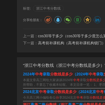
经查阅人民资讯公开信息显示，浙江每个城市的
标签:
浙江中考分数线
制分数线为526分，第二批招生普通高中、职业
线为240分。
分享给朋友：
上一篇：
cos30等于多少（cos30等于多少度怎么
下一篇：
高考前补课机构（高考前补课机构锁门
“浙江中考分数线（浙江中考分数线是多少）
2024年
中考
录取
分数线是多少
（2024年
中考
录取
本篇文章高三网给大家谈谈2024年
中考
录取
分数线是多
所帮助，不要忘了收藏本站喔。 本文目录一览： 1、枣庄2
2024北京
中考
录取
分数线是多少
（2024北京
中考
今天高三网小编给各位
分
享2024北京
中考
录取
分数线是
浙江
高
考
二批
分数线
（
浙江
高
考
二批
分数线是多