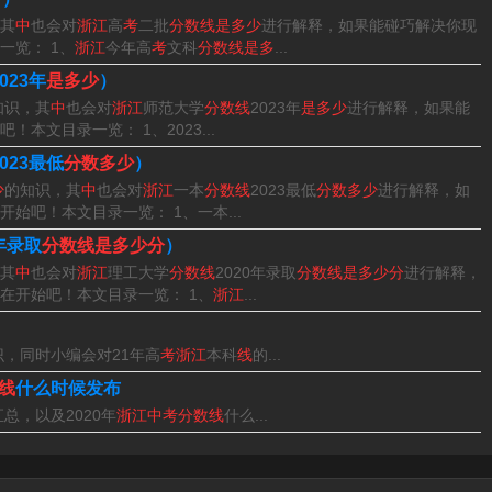
其
中
也会对
浙江
高
考
二批
分数线是多少
进行解释，如果能碰巧解决你现
一览： 1、
浙江
今年高
考
文科
分数线是多
...
2023年
是多少
）
的知识，其
中
也会对
浙江
师范大学
分数线
2023年
是多少
进行解释，如果能
文目录一览： 1、2023...
2023最低
分数多少
）
06分，浦江四中598分，壶江初中597分，浦江五中598分，
少
的知识，其
中
也会对
浙江
一本
分数线
2023最低
分数多少
进行解释，如
隶属浙江省金华市。
吧！本文目录一览： 1、一本...
0年录取
分数线是多少分
）
相关公开信息2022年邢台市中考录取分数线公布，2022年邢台
其
中
也会对
浙江
理工大学
分数线
2020年录取
分数线是多少分
进行解释，
在开始吧！本文目录一览： 1、
浙江
...
，邢台市多个县区也公布了中高考分数线。
分。
识，同时小编会对21年高
考浙江
本科
线
的...
线
什么时候发布
一中学：621分（面向市区录取计划665人，实际录取665
汇总，以及2020年
浙江中考分数线
什么...
取计划580+3人，实际录取583人）。