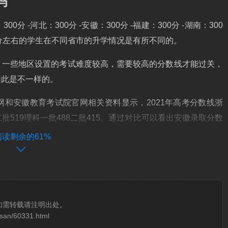
吗
300分 -河北：300分 -安徽：300分 -福建：300分 -湖南：300
00分左右的学生在不同省市的升学情况是有所不同的。
，一些地区设置的考试难度较高，需要较高的分数线才能过关，
因此是不一样的。
和安徽教育考试院官网相关资料显示，2021年高考分数线浙
二批519理科一批488二批415。通过对比可以看出安徽录取分数
阅读剩余的61%
招生计划和报名情况确定分数线。综上所述，巧合的概率并不
下：合肥：合肥教育考试院划定市区普通高中录取最低成绩分数
如需转载请注明出处。
osan/60331.html