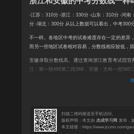
浙江和安徽的中考分数线一样
-江苏：310分 -浙江：330分 -山东：310分 -河南：
分 -湖北：300分 从以上数据可以看出，中考3
不一样。各地区中考的试卷难度存在一定的差异
而另一些地区试卷相对容易，分数线相应较低，
安徽录取分数线高。通过查询浙江教育考试院官网
江：第一段495第二段266，安徽：文科一批560
线高。
不同省市中考总分不同。每一所学校根据本校的
大。
扫描二维码推送至手机访问。
年安徽中考建档线最低为343分，具体分数线如
版权声明：本文由
杰成学习网
发布，
线为571分。
本文链接：
https://www.jccmn.com/ga