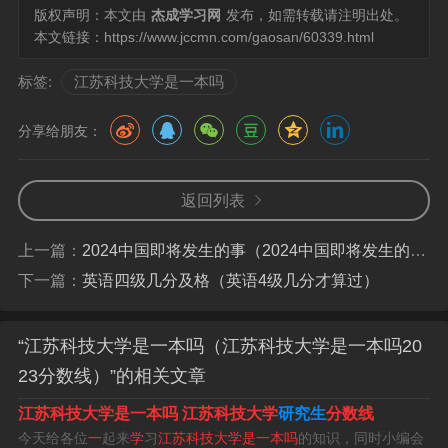
版权声明：本文由
杰成学习网
发布，如需转载请注明出处。
本文链接：
https://www.jccmn.com/gaosan/60339.html
标签:
江苏科技大学是一本吗
分享给朋友：
返回列表
上一篇：
2024中国即将发生的事（2024中国即将发生的事情有哪些）
下一篇：
英语四级几分及格（英语4级几分才算过）
江苏科技大学算好一本吗
“江苏科技大学是一本吗（江苏科技大学是一本吗20
该大学是一本中的高档院校。地理位置优越：位于国家历
23分数线）”的相关文章
史文化名城--江苏省镇江市，是江苏省重点建设高校。
江苏科技大学是一本吗
江苏科技大学
研究生
分数线
高档。据江苏科技大学官网查询，江苏科技大学是江苏省
今天给各位
一
起来
学
习
江苏科技大学是一本吗
的知识，同时小编会