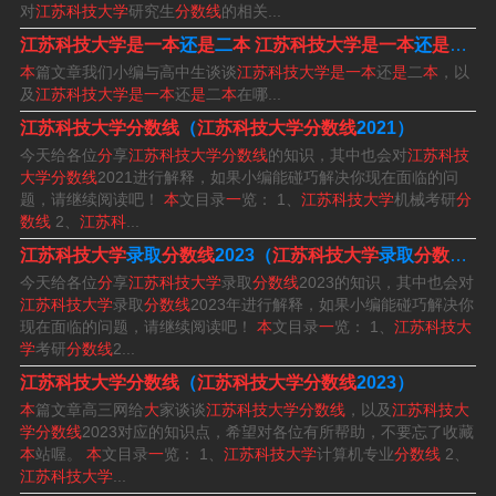
对
江苏科技大学
研究生
分数线
的相关...
重点建设高校，位列中国高校第147位，在江苏高校中排名
江苏科技大学是一本
还
是
二
本
江苏科技大学是一本
还
是
二
本
第18位，因此是一所高档院校。
本
篇文章我们小编与高中生谈谈
江苏科技大学是一本
还
是
二
本
，以
及
江苏科技大学是一本
还
是
二
本
在哪...
江苏科技大学算好一本，师资力量雄厚。截至2021年11
江苏科技大学分数线
（
江苏科技大学分数线
2021）
月，学校有教职工2290余人，其中专任教师1570余人。具
今天给各位
分
享
江苏科技大学分数线
的知识，其中也会对
江苏科技
有正高职称人员240余人，副高职称人员750余人，博士10
大学分数线
2021进行解释，如果小编能碰巧解决你现在面临的问
题，请继续阅读吧！
本
文目录
一
览： 1、
江苏科技大学
机械考研
分
20余人。
数线
2、
江苏科
...
江苏科技大学
录取
分数线
2023（
江苏科技大学
录取
分数线
20
一本。根据查询有途教育网得知，江苏科技大学是一本大
今天给各位
分
享
江苏科技大学
录取
分数线
2023的知识，其中也会对
学。江苏科技大学本科一批在全国15省有招生，江苏科技
江苏科技大学
录取
分数线
2023年进行解释，如果小编能碰巧解决你
大学本科二批在全国没有招生，所以人们认为江苏科技大
现在面临的问题，请继续阅读吧！
本
文目录
一
览： 1、
江苏科技大
学
考研
分数线
2...
学是一所实力较强的一本院校。
江苏科技大学分数线
（
江苏科技大学分数线
2023）
本
篇文章高三网给
大
家谈谈
江苏科技大学分数线
，以及
江苏科技大
江苏科技大学是几本
学分数线
2023对应的知识点，希望对各位有所帮助，不要忘了收藏
本
站喔。
本
文目录
一
览： 1、
江苏科技大学
计算机专业
分数线
2、
一本。根据查询有途教育网得知，江苏科技大学是一本大
江苏科技大学
...