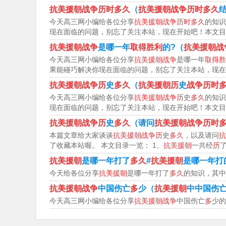
抗美援朝共打了2年零9个月，于1950年10月25日
抗美援朝战争历时多久
（
抗美援朝战争历时多久
军赴朝作战，抗美援朝战争开始。
今天高三网小编给各位分享
抗美援朝战争历时多久
的知识
现在面临的问题，别忘了关注本站，现在开始吧！本文目
抗美援朝战争
是哪一年
取得胜利
的?（
抗美援朝战
抗美援朝战争历时多久
今天高三网小编给各位分享
抗美援朝战争
是哪一年
取得胜
果能碰巧解决你现在面临的问题，别忘了关注本站，现在
年10月到1953年7月大约持续了2年零9个月的
抗美援朝战争历
史
多久
（
抗美援朝历
史
战争历时
战争的序幕。1953年7月27日，战争双方在朝
今天高三网小编给各位分享
抗美援朝战争历
史
多久
的知识
现在面临的问题，别忘了关注本站，现在开始吧！本文目
束。
抗美援朝战争历
史
多久
（请问
抗美援朝战争历时
抗美援朝战争于1950年10月25日开始，至19
本篇文章给大家谈谈
抗美援朝战争历
史
多久
，以及请问
抗
了收藏本站喔。 本文目录一览： 1、
抗美援朝
一共经
历
了
战役，第六次战役本来已经策划好要打，但中央
抗美援朝
是哪一年打了
多久
#
抗美援朝
是哪一年打
抗美援朝2年零9个月 1950年10月，中国人民
今天给各位分享
抗美援朝
是哪一年打了
多久
的知识，其中
战争双方签署了《朝鲜停战协定》。迄今为止，
抗美援朝战争
中国伤亡
多
少（
抗美援朝
中中国伤
今天高三网小编给各位分享
抗美援朝战争
中国伤亡
多
少的
年10月19日，中国人民志愿军在司令员兼政治
美援朝战争序幕。1953年7月27日，战争双方