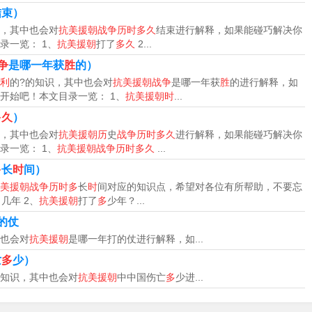
开始，至1953年7月27日停战止。1950年10月，中国人民志愿
结束）
，其中也会对
抗美援朝战争历时多久
结束进行解释，如果能碰巧解决你
录一览： 1、
抗美援朝
打了
多久
2...
争
是哪一年获
胜
的）
利
的?的知识，其中也会对
抗美援朝战争
是哪一年获
胜
的进行解释，如
开始吧！本文目录一览： 1、
抗美援朝时
...
时间。1950年10月，中国人民志愿军赴朝作战，拉开了抗美援朝
多久
）
鲜停战协定上签字。至此，历时2年零9个月的抗美援朝战争宣告结
，其中也会对
抗美援朝历
史
战争历时多久
进行解释，如果能碰巧解决你
录一览： 1、
抗美援朝战争历时多久
...
多
长
时
间）
53年7月27日停战止，共打了两年零九个月。一般表述为一至五次
美援朝战争历时多
长
时
间对应的知识点，希望对各位有所帮助，不要忘
几年 2、
抗美援朝
打了
多
少年？...
考虑到当时的敌我势力和形势发展变化，被搁置了，没有实施。
的仗
志愿军赴朝作战，拉开了抗美援朝战争的序幕。1953年7月27日，
也会对
抗美援朝
是哪一年打的仗进行解释，如...
为期两年零九个月的抗美援朝战争已经结束。
亡
多
少）
知识，其中也会对
抗美援朝
中中国伤亡
多
少进...
委员彭德怀率领下，跨过鸭绿江，开赴朝鲜战场，25日，揭开抗
在朝鲜停战协定上签字。至此，历时2年零9个月的抗美援朝战争告