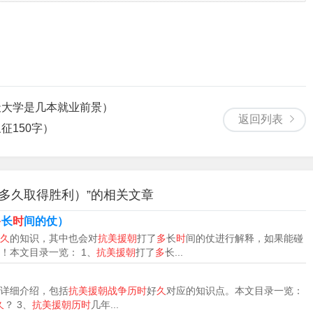
?
53年7月27日停战止，共打了两年零九个月。一般表述为一至五次
考虑到当时的敌我势力和形势发展变化，被搁置了，没有实施。
军赴朝作战，拉开了抗美援朝战争的序幕。1953年7月27日，战
天大学是几本就业前景）
9个月的抗美援朝战争宣告结束。
返回列表
征150字）
作战，拉开了抗美援朝战争的序幕。1953年7月27日，战争双方
的抗美援朝战争宣告结束。
多久取得胜利）”的相关文章
于1950年10月25日开始，至1953年7月27日停战止。虽然
属于战略性质的战役。
多
长
时
间的仗）
久
的知识，其中也会对
抗美援朝
打了
多
长
时
间的仗进行解释，如果能碰
时间。1950年10月，中国人民志愿军赴朝作战，拉开了抗美援朝
！本文目录一览： 1、
抗美援朝
打了
多
长...
鲜停战协定上签字。至此，历时2年零9个月的抗美援朝战争宣告结
）
详细介绍，包括
抗美援朝战争历时
好
久
对应的知识点。本文目录一览：
久
？ 3、
抗美援朝历时
几年...