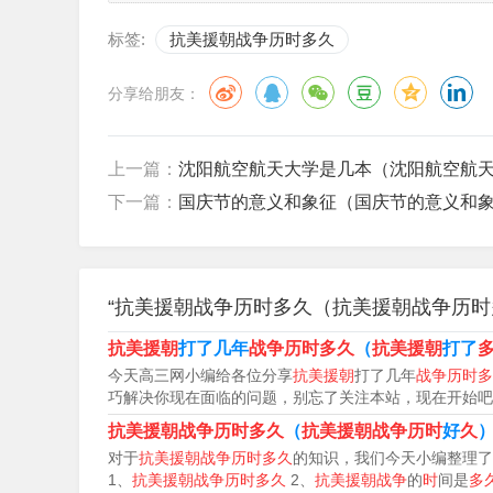
抗美援朝战争持续了多长时间
标签:
抗美援朝战争历时多久
抗美援朝战争于1950年10月25日开始，至19
战役，第六次战役本来已经策划好要打，但中央
分享给朋友：
年零9个月的时间。1950年10月，中国人民志愿
上一篇：
沈阳航空航天大学是几本（沈阳航空航
争双方在朝鲜停战协定上签字。至此，历时2年零
下一篇：
国庆节的意义和象征（国庆节的意义和象
年零9个月。1950年10月，中国人民志愿军赴朝
在朝鲜停战协定上签字。至此，历时2年零9个月
“抗美援朝战争历时多久（抗美援朝战争历时
抗美援朝战争持续几年 抗美援朝共打了2年零9个月，
比解放战争时期在作战规模上要小，但基本上都
抗美援朝
打了几年
战争历时多久
（
抗美援朝
打了
今天高三网小编给各位分享
抗美援朝
打了几年
战争历时多
年10月到1953年7月大约持续了2年零9个月的
巧解决你现在面临的问题，别忘了关注本站，现在开始吧
战争的序幕。1953年7月27日，战争双方在朝
抗美援朝战争历时多久
（
抗美援朝战争历时
好
久
束。
对于
抗美援朝战争历时多久
的知识，我们今天小编整理了
1、
抗美援朝战争历时多久
2、
抗美援朝战争
的
时
间是
多