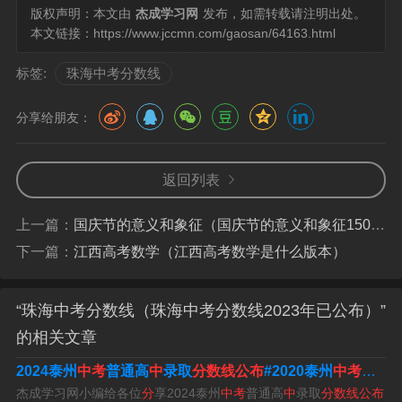
版权声明：本文由
杰成学习网
发布，如需转载请注明出处。
现将我市2023年中考普通高中录取最低控制分数线和投档
本文链接：
https://www.jccmn.com/gaosan/64163.html
分数线相关情况公布如下：珠海市第一中学、珠海市第二
中学录取最低控制分数线为600分。其他普通高中（含民办
标签:
珠海中考分数线
高中）录取最低控制分数线为390分。
分享给朋友：
年珠海市中考分数线是350分。其中珠海市第一中学分数线
是566分；珠海市第二中学分数线是556分；珠海市实验中
返回列表
学分数线是541分；北京师范大学（珠海）附属高级中学分
数线是530分。
上一篇：
国庆节的意义和象征（国庆节的意义和象征150字）
下一篇：
江西高考数学（江西高考数学是什么版本）
分。2022年珠海特区职高中考投档分数线：珠海市第一种
等职业学校408分，珠海市理工职业技术学校334分，珠海
“珠海中考分数线（珠海中考分数线2023年已公布）”
市卫生学校344分，珠海市体育运动学校321分。
的相关文章
珠海中考分数线与录取线2023珠海市第一中学、珠海市第
2024泰州
中考
普通高
中
录取
分数线公布
#2020泰州
中考
普通
二中学为600分，其他普通高中为390分。2023年珠海中考
杰成学习网小编给各位
分
享2024泰州
中考
普通高
中
录取
分数线公布