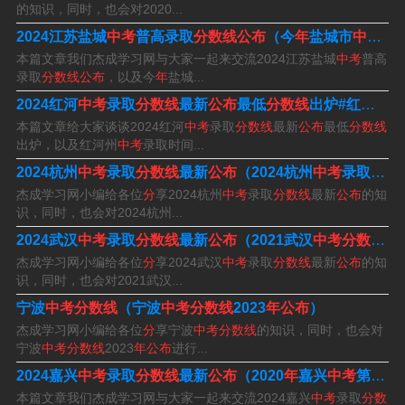
总分 2023年珠海新中考录取计分科目包括语文、数学、英
的知识，同时，也会对2020...
语、体育与健康、物理、化学、历史、道德与法治共8个科
2024江苏盐城
中考
普高录取
分数线公布
（今
年
盐城市
中考
录
本篇文章我们杰成学习网与大家一起来交流2024江苏盐城
中考
普高
目。
录取
分数线公布
，以及今
年
盐城...
2024红河
中考
录取
分数线
最新
公布
最低
分数线
出炉#红河州
中
年珠海中考分数线公布如下：普通高中录取最低控制分数
本篇文章给大家谈谈2024红河
中考
录取
分数线
最新
公布
最低
分数线
线：珠海市第一中学、珠海市第二中学录取最低控制分数
出炉，以及红河州
中考
录取时间...
线为600分。其他普通高中(含民办高中)录取最低控制分数
2024杭州
中考
录取
分数线
最新
公布
（2024杭州
中考
录取
分数
线为390分。
杰成学习网小编给各位
分
享2024杭州
中考
录取
分数线
最新
公布
的知
识，同时，也会对2024杭州...
珠海2023中考录取分数线为600分。资料扩展：珠海，广
2024武汉
中考
录取
分数线
最新
公布
（2021武汉
中考分数线
预
东省地级市、省域副中心城市，Ⅱ型大城市，位于广东省
杰成学习网小编给各位
分
享2024武汉
中考
录取
分数线
最新
公布
的知
识，同时，也会对2021武汉...
南部，珠江出海口西岸，濒临南海，陆地面积1725平方千
宁波
中考分数线
（宁波
中考分数线
2023
年公布
）
米，领海基线以内海域面积9348平方千米。
杰成学习网小编给各位
分
享宁波
中考分数线
的知识，同时，也会对
宁波
中考分数线
2023
年公布
进行...
珠海市高中录取分数线
2024嘉兴
中考
录取
分数线
最新
公布
（2020
年
嘉兴
中考
第一批录取
本篇文章我们杰成学习网与大家一起来交流2024嘉兴
中考
录取
分数