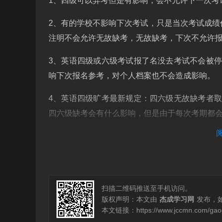
1、四级可以弃考但是有影响，会不允许下一次考
2、有的学校不影响下次考试，只是当次考试成绩
注明不会允许无故缺考，无故缺考，下次不允许
3、英语四级或六级考试报了名没去考试不会被
响下次报名参考，对个人档案也不会造成影响。
4、英语四级旷考最新规定：四六级无故缺考者
四六级缺考会有什么影响，但是由于每次考期都
5、英语四级弃考下次还能报名！考试的主要对
因不建议弃考。英语四级考试可以弃考 。一次没
扫描二维码推送至手机访问。
版权声明：本文由
杰成学习网
发布，
本文链接：
https://www.jccmn.com/ga