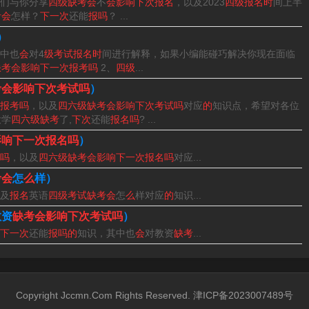
们与你分享
四级缺考会
不
会影响下次报名
，以及2023
四级报名时
间上半
考会
怎样？
下一次
还能
报吗
？ ...
级考试本次报名无故不参加考试的学生，将取消下次六级考试报
）
中也
会
对4
级考试报名时
间进行解释，如果小编能碰巧解决你现在面临
缺考会影响下一次报考吗
2、
四级
...
报名。
考会影响下次考试吗
）
报考吗
，以及
四六级缺考会影响下次考试吗
对应
的
知识点，希望对各位
大学
四六级缺考
了,
下次
还能
报名吗
? ...
影响下一次报名吗
）
一次还能不能报考主要取决于院校给不给你报考，大部分院校在
吗
，以及
四六级缺考会影响下一次报名吗
对应...
允许报名的。
考会
怎
么
样）
及
报名
英语
四级考试缺考会
怎
么
样对应
的
知识...
给不给你报考，因为四六级官网上没有规定缺考后下一次不能报
教资
缺考会影响下次考试吗
）
不会允许无故缺考。
下一次
还能
报吗的
知识，其中也
会
对教资
缺考
...
为六级考试本次报名无故不参加考试的学生，将取消下次六级考
Copyright Jccmn.Com Rights Reserved. 津ICP备2023007489号
关规定，那么四级考试缺考并不会影响你下一次的报考。但部分