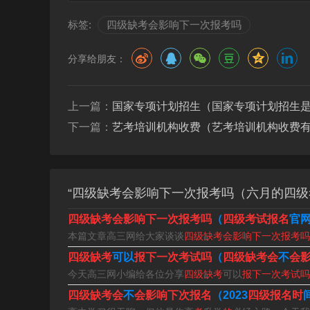
标签:
四级缺考会影响下一次报考吗
分享给朋友：
上一篇：
国家专项计划招生（国家专项计划招生
下一篇：
艺考培训机构收费（艺考培训机构收费
“四级缺考会影响下一次报考吗（六月的四级
四级缺考会影响下一次报考吗
（
四级考试报名
官
本篇文章高三网给大家谈谈
四级缺考会影响下一次报考吗
四级不考,下次还能报吗?
四级缺考
可以
报下一次考试吗
（
四级缺考会
不
会
四级不参加考试下次不能考。英语4级缺考下一
今天高三网小编给各位分享
四级缺考
可以
报下一次考试吗
语四级报考通知上明确表示无故缺考瑕疵是不允
四级缺考会
不
会影响下次报名
（2023
四级报名时