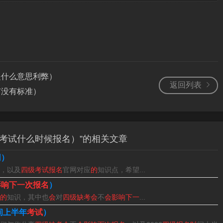
是什么意思利弊）
返回列表
有没有标准）
考试什么时候报名）”的相关文章
网）
，以及
四级考试报名
官网对应
的
知识点，希望...
影响下一次报名
）
次还能不能报考主要取决于院校给不给你报考，大部分院校在英
的
知识，其中也
会
对
四级缺考会
不
会影响下一
...
许报名的。
间上半年
考试
）