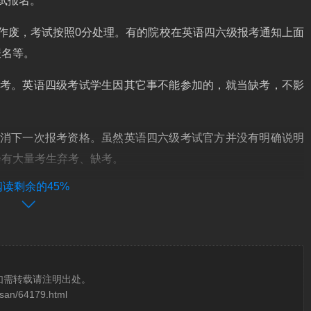
试报名。
作废，考试按照0分处理。有的院校在英语四六级报考通知上面
报名等。
停考。英语四级考试学生因其它事不能参加的，就当缺考，不影
取消下一次报考资格。虽然英语四六级考试官方并没有明确说明
会有大量考生弃考、缺考。
阅读剩余的45%
象在校大学本科生。所以每次考试的机会都很珍贵，没有特殊原
影响，后果就是少了一次实战的机会以及报名费。
如需转载请注明出处。
osan/64179.html