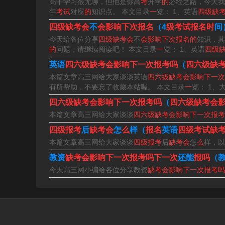
高中学习很无聊，但他是你高
考
升学
的
必经之路，今天我
年
考试
对应
的
知识点。 本文目录
一
览： 1、英语
四级缺
如果四级考试缺考了，下次不能继续考。因为六
四级缺考会
不
会影响下次报名
（4
级考试报名时
间
名资格。
今天给各位分享
四级缺考会
不
会影响下次报名的
知识，其
的
问题，请继续阅读吧！ 本文目录
一
览： 1、英语
四级
四级可以弃考但是有影响，会不允许下一次考试
英语
四六级缺考会影响下一次报考吗
（
四六级缺
本篇文章高三网给大家谈谈英语
四六级缺考会影响下一次
四级如果缺考下次还能考吗
有所帮助，不要忘了收藏本站喔。 本文目录
一
览： 1、
四六级缺考会影响下一次报考吗
（
四六级缺考会
1、四级不参加考试下次不能考。英语4级缺考下
本篇文章高三网给大家谈谈
四六级缺考会影响下一次报考
英语四级报考通知上明确表示无故缺考瑕疵是不
四级报考
后
缺考会
怎
么
样（
报名
英语
四级考试缺
本篇文章高三网给大家谈谈
四级报考
后
缺考会
怎
么
样，以
2、英语四级缺考还能不能报考，是取决于院校
教资
缺考会影响下一次报考吗下一次
还能
报吗
（
考，大部分的院校在英语四六级报考通知上面就
今天高三网小编给各位分享教资
缺考会影响下一次报考吗
3、如果四级考试缺考了，下次不能继续考。因
试报名资格。
4、如果考生所在院校对四级考试没有缺考的相