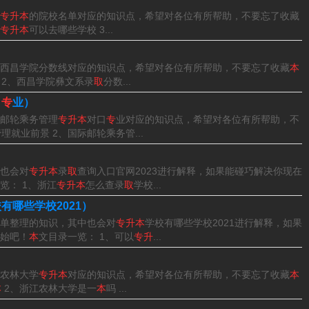
专升本
的院校名单对应的知识点，希望对各位有所帮助，不要忘了收藏
专升本
可以去哪些学校 3...
西昌学院分数线对应的知识点，希望对各位有所帮助，不要忘了收藏
本
 2、西昌学院彝文系录
取
分数...
口
专
业）
邮轮乘务管理
专升本
对口
专
业对应的知识点，希望对各位有所帮助，不
理就业前景 2、国际邮轮乘务管...
）
也会对
专升本
录
取
查询入口官网2023进行解释，如果能碰巧解决你现在
览： 1、浙江
专升本
怎么查录
取
学校...
有哪些学校2021）
单整理的知识，其中也会对
专升本
学校有哪些学校2021进行解释，如果
始吧！
本
文目录一览： 1、可以
专升
...
农林大学
专升本
对应的知识点，希望对各位有所帮助，不要忘了收藏
本
本
2、浙江农林大学是一
本
吗 ...