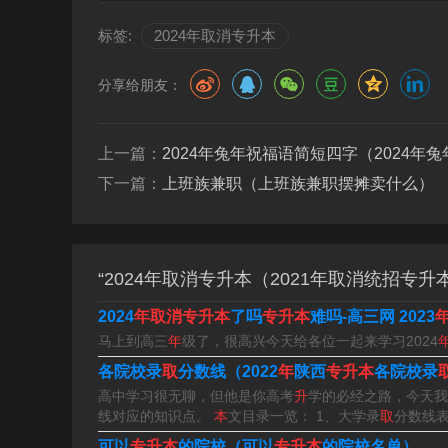
标签:
2024年取消专升本
2024年还会有专升本吗
分享给朋友：
1、年湖南专升本招生院校还没有公布，但是湖南
及时招专升本考生的哦，如果想报考的话，可以先
上一篇：
2024年兔年祝福语简短四字（2024
2、年陕西专升本政策如下：招生对象 陕西省内2
下一篇：
上班族兼职（上班族兼职摆摊卖什么）
3、年专升本时间介绍如下：山东2024年专升本
升本考试报名时间为2022年4月12-14日；2023
“2024年取消专升本（2021年取消统招专升
4、年9月14日下午，省教育厅召开党组（扩大）
2024
年取消专升本
了吗
专升本
难吗-高三网 2023
5、那么，什么时候专升本呢？专升本是指专科
马上到高三
年
级了，很高兴今天给各位一起来学习2024
一般来说，专升本考试分为春季和秋季两个考试时
各院校录
取
分数线（2022
年
陕西
专升本
各院校录
高中学习很无聊，但他是你高考
升
学的必经之路，今天我
6、年专升本报名时间基本上在2023年12月份
线对应的知识点。
本
文目录一览： 1、大学录
取
分数线表
高等教育专科层次起点升本科教育的简称，通常
可以
专升本
的院校（可以
专升本
的院校名单）