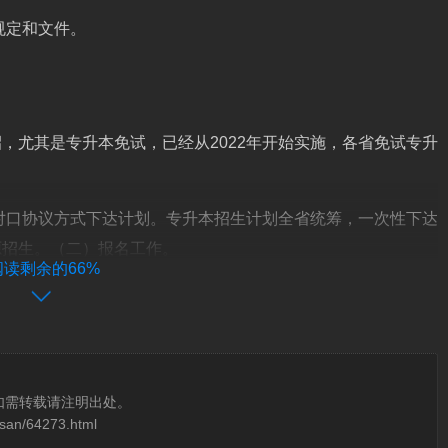
规定和文件。
，尤其是专升本免试，已经从2022年开始实施，各省免试专升
。
对口协议方式下达计划。专升本招生计划全省统筹，一次性下达
源招生。（二）报名工作。
阅读剩余的66%
试退役士兵专项计划：退役大学生士兵实行专升本免试，符合省市
共课考试，其报考的本科专业原则上应与就读的高职（专科）专
1日。根据查询福建省教育厅官网得知，2024年福建专升本考试科
如需转载请注明出处。
osan/64273.html
考试时间为3月30日至3月31日。