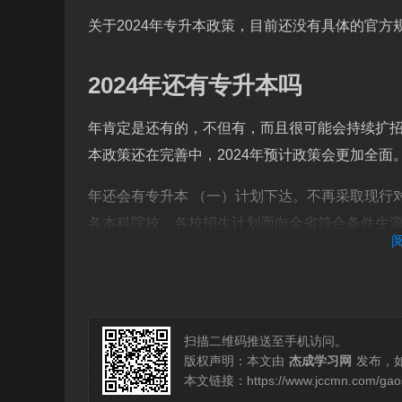
关于2024年专升本政策，目前还没有具体的官方
2024年还有专升本吗
年肯定是还有的，不但有，而且很可能会持续扩招
本政策还在完善中，2024年预计政策会更加全面
年还会有专升本 （一）计划下达。不再采取现行
各本科院校。各校招生计划面向全省符合条件生
专升本2024年政策如下：退役士兵专升本，免
规定的免试条件的退役大学生士兵可免于参加公
业大体对应。
扫描二维码推送至手机访问。
福建专升本考试时间为2024年3月30日至3月3
版权声明：本文由
杰成学习网
发布，
本文链接：
https://www.jccmn.com/ga
目分为公共基础课和专业基础课，总分满分600分。