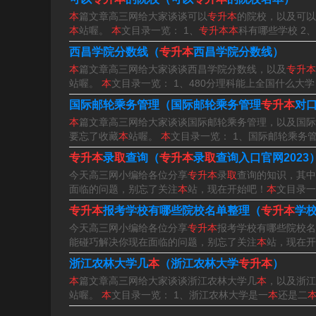
本
篇文章高三网给大家谈谈可以
专升本
的院校，以及可以
中。
本
站喔。
本
文目录一览： 1、
专升本本
科有哪些学校 2、
西昌学院分数线（
专升本
西昌学院分数线）
本
篇文章高三网给大家谈谈西昌学院分数线，以及
专升本
站喔。
本
文目录一览： 1、480分理科能上全国什么大学
国际邮轮乘务管理（国际邮轮乘务管理
专升本
对
本
篇文章高三网给大家谈谈国际邮轮乘务管理，以及国际
要忘了收藏
本
站喔。
本
文目录一览： 1、国际邮轮乘务管
专升本
录
取
查询（
专升本
录
取
查询入口官网2023
今天高三网小编给各位分享
专升本
录
取
查询的知识，其中
面临的问题，别忘了关注
本
站，现在开始吧！
本
文目录一
专升本
报考学校有哪些院校名单整理（
专升本
学校
今天高三网小编给各位分享
专升本
报考学校有哪些院校名
能碰巧解决你现在面临的问题，别忘了关注
本
站，现在开
浙江农林大学几
本
（浙江农林大学
专升本
）
本
篇文章高三网给大家谈谈浙江农林大学几
本
，以及浙江
站喔。
本
文目录一览： 1、浙江农林大学是一
本
还是二