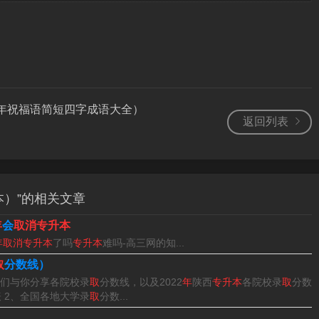
女子学院在近几年都有专升本招生，所以2024年大概率还是会
参考一下2023年湖南女子学院专升本相关信息。
年兔年祝福语简短四字成语大全）
返回列表
023年普通高职（专科）应届毕业生。
考试具体时间预计在：4月22日左右。报名时间：2022年山东专
年山东专升本考试报名时间为2023年4月2-4日。
本）”的相关文章
会。
年
会
取消专升本
毕业生通过考试升入本科，以提高自己的学历和职业发展前景。
年取消专升本
了吗
专升本
难吗-高三网的知...
间，考试时间通常在每年的4月和10月左右。
取
分数线）
们与你分享各院校录
取
分数线，以及2022
年
陕西
专升本
各院校录
取
分数
到2024年3月份之间。扩展知识：普通高等教育中，专升本是普通
 2、全国各地大学录
取
分数...
出现于教育行政部门关于普通高等学校的招生考试及相关文件