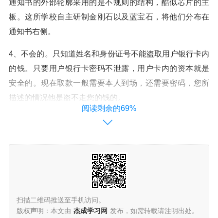
通知书的外部轮廓采用的是不规则的结构，酷似芯片的主
板。这所学校自主研制金刚石以及蓝宝石，将他们分布在
通知书右侧。
4、不会的。只知道姓名和身份证号不能盗取用户银行卡内
的钱。只要用户银行卡密码不泄露，用户卡内的资本就是
安全的。现在取款一般需要本人到场，还需要密码，您所
描述的情况他是盗不走您的钱的。
阅读剩余的69%
5、希望他们从收到录取通知书开始就可以拥有一个非常美
好的片。可能到清华去读书成为了我们每一个人生命中的
梦想，但是我们并不是都有实力，我们可以通过在网络上
去看到清华大学的录取通知书，以此来感受清华大学的美
好。
扫描二维码推送至手机访问。
版权声明：本文由
杰成学习网
发布，如需转载请注明出处。