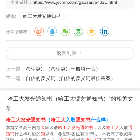
本文链接：
https://www.jccmn.com/gaosan/64321.html
标签:
哈工大发光通知书
分享给朋友：
返回列表
上一篇：
考生类别（考生类别一般填什么）
下一篇：
自信的反义词（自信的反义词最佳答案）
录取通知书的样式有哪些?
“哈工大发光通知书（哈工大镭射通知书）”的相关文
格式规范：内蒙古大学的通知书采用A4纸张大小，横向排
章
列。通知书的上端通常印有学校的校徽和名称，下方是学
哈工大发光通知书
（
哈工大
入取
通知书
什么样）
校的详细地址和联系方式。
本篇文章高三网给
大
家谈谈
哈工大发光通知书
，以及
哈工大
入取
通
知书
什么样对应的
知
识点，希望对各位有所帮助，不要忘了收藏本
月26日，兰州大学公布2023年录取通知书样式，除了红、