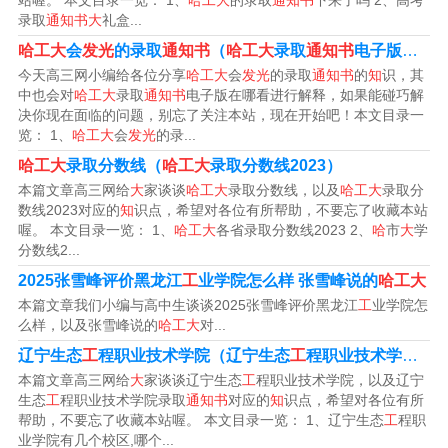
站喔。 本文目录一览： 1、
哈工大
的录取
通知书
下来了吗 2、高考
蓝两个版本，还附赠了一份可以吃的惊喜。“上车饺子下车
录取
通知书大
礼盒...
面”，打开录取通知书时，会出现一张牛肉面券。
哈工大
会
发光
的录取
通知书
（
哈工大
录取
通知书
电子版在哪看）
今天高三网小编给各位分享
哈工大
会
发光
的录取
通知书
的
知
识，其
该学院录取通知书具体样式如下：录取通知书为一张红色
中也会对
哈工大
录取
通知书
电子版在哪看进行解释，如果能碰巧解
决你现在面临的问题，别忘了关注本站，现在开始吧！本文目录一
的纸，上面印有吉首大学张家界学院的校徽和校名。在纸
览： 1、
哈工大
会
发光
的录...
张的正面，有大字体的“录取通知书”字样，下方为被录取学
哈工大
录取分数线（
哈工大
录取分数线2023）
生的姓名和身份证号码。
本篇文章高三网给
大
家谈谈
哈工大
录取分数线，以及
哈工大
录取分
数线2023对应的
知
识点，希望对各位有所帮助，不要忘了收藏本站
通知书封面设计一般采用学校标志、名称、介绍等内容，
喔。 本文目录一览： 1、
哈工大
各省录取分数线2023 2、
哈
市
大
学
分数线2...
并在主要位置印制“录取通知”字样，整个样式简约明了。
2025张雪峰评价黑龙江
工
业学院怎么样 张雪峰说的
哈工大
用语严谨：通知书中所用语言以简明、信函规范为主调，
本篇文章我们小编与高中生谈谈2025张雪峰评价黑龙江
工
业学院怎
字迹清晰，格式规范，具有浓郁的学府氛围。
么样，以及张雪峰说的
哈工大
对...
辽宁生态
工
程职业技术学院（辽宁生态
工
程职业技术学院录取
南宁学院录取通知书长什么样如下：通知书采用上下开合
本篇文章高三网给
大
家谈谈辽宁生态
工
程职业技术学院，以及辽宁
的立体样式，翻开内页，映入眼帘的是盘旋飞舞的凤凰、
生态
工
程职业技术学院录取
通知书
对应的
知
识点，希望对各位有所
帮助，不要忘了收藏本站喔。 本文目录一览： 1、辽宁生态
工
程职
铜鼓等平面图案，还有广西大学校门、综合实验大楼等标
业学院有几个校区,哪个...