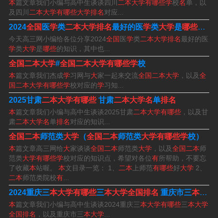
本
篇文章我们小编与高中生谈谈四川
二本大学有哪些学
校
名
单，以
及四川
二本大学有哪些大学排名
对应...
理科二本公办学校排名
2024
全国
医
学
类
二本大学排名
最好的医
学
类
大学
是
哪些
（医
今天高三网小编给各位分享2024
全国
医
学
类
二本大学排名
最好的医
长江大学（513分）。湖北警官学院（512分）。湖北经济
学
类
大学
是
哪些
的知识，其中也...
学院（503分）。武汉体育学院（500分）。武汉纺织大学
全国二本大学
#
全国二本大学有哪些学
校
本
篇文章我们杰成
学
习网与
大
家一起来交流
全国二本大学
，以及
全
（499分）。
国二本大学有哪些学
校对应的
学
习知...
长春理工大学（Changchun University of Science and Tec
2025甘肃
二本大学有哪些
甘肃
二本大学名
单
排名
本
篇文章我们小编与高中生谈谈2025甘肃
二本大学有哪些
，以及甘
hnology），位于吉林省长春市，是吉林省、国家国防科技
肃
二本大学名
单
排名
对应的知识...
工业局、长春市共建高校，教育部批准的卓越工程师教育
全国二本
师范类
大学
（
全国二本
师范类
大学有哪些学
校）
培养计划实施学校，国家级大学生创新创业训练计划实施
本
篇文章高三网给
大
家谈谈
全国二本
师范类
大学
，以及
全国二本
师
学校。
范类
大学有哪些学
校对应的知识点，希望对各位
有
所帮助，不要忘
了收藏
本
站喔。
本
文目录一览： 1、
二本
上师范
有哪些
好
大学
2、
二本
师范类院校
有
...
年二本公办大学分数线排名前五名分别：东北电力大学
2024重庆三
本大学有哪些
三
本大学全国排名
重庆市三
本大学排名
（中外合作）（546分）、皖南医学院（531分）、天津师
本
篇文章我们小编与高中生谈谈2024重庆三
本大学有哪些
三
本大学
范大学（530分）、广东警官学院（525分）、成都理工大
全国排名
，以及重庆市三
本大学
...