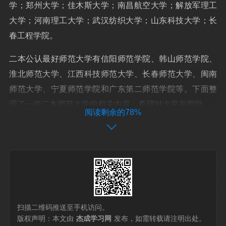
学；郑州大学；佳木斯大学；南昌航空大学；解放军理工
大学；河南理工大学；武汉纺织大学；山东科技大学；长
春工程学院。
二本公认最好师范大学有信阳师范学院、韩山师范学院、
淮北师范大学、江西科技师范大学、长春师范大学、闽南
师范大学、宁夏师范学院和广东第二师范学院等。下面整
理了一些二本师范大学的相关内容，希望对大家有帮助。
阅读剩余的78%
全国二本大学排名一览表浙大
1、浙江大学在软科中国大学排名(2022)中位列全国第3
名，仅次于清华大学和北京大学。在US News 2023年世界
大学排行榜中，浙江大学排名全国第4。此外，浙江大学在
泰晤士高等教育(THE)世界大学排名(2023)中位列全国第
扫描二维码推送至手机访问。
6。
版权声明：本文由
杰成学习网
发布，如需转载请注明出处。