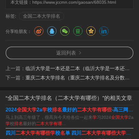
本文链接：
https://www.jccmn.com/gaosan/68035.html
2、截止2024年2月21日该大学全国排名第3名。根据查询
标签:
全国二本大学排名
中国教育在线官网显示，浙江大学在全国软科排名是第3
名，校友会排名是第4名。
分享给朋友：
3、浙江二本大学排名一览表如下：杭州师范大学。
返回列表
4、浙江公办二本大学排名是：宁波大学（587分）宁波大
学（Ningbo University），简称“宁大”，坐落于浙江省宁波
上一篇：
临沂大学是一本还是二本（临沂大学是一本还是二本学校）
市，是中华人民共和国教育部、浙江省人民政府、宁波市
下一篇：
重庆二本大学排名（重庆二本大学排名及分数线文科）
人民政府共建高校，是国家海洋局、宁波市人民政府共建
高校。
“全国二本大学排名（二本大学有哪些）”的相关文章
5、根据2021年中国大陆综合性大学排名，浙江省的12所
2024
全国大学
2a
学
校
排名
最好的
二本大学有哪些
-高三网
全
公办本科二本大学的排名情况如下：杭州电子科技大学：
马上到高三年级了，很高兴今天给各位一起来
学
习2024
全国大学
2a
学
校
排名
最好的
二本大学有哪
...
杭州电子科技大学在中国大陆的大学综合排名中位列约100
四川
二本大学有哪些学
校
名
单 四川
二本大学有哪些大学排名
位左右。