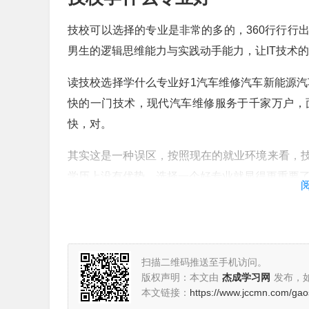
技校可以选择的专业是非常的多的，360行行行
男生的逻辑思维能力与实践动手能力，让IT技术
读技校选择学什么专业好1汽车维修汽车新能源汽
快的一门技术，现代汽车维修服务于千家万户，
快，对。
其实这是一种误区，按照现在的就业环境来看，
学历上没有优势，选择一个好专业就显得更重要了
技校里会计、护理、旅游、数控、厨师、计算机I
系到个人未来的职业发展，专业不论好坏，一定
扫描二维码推送至手机访问。
现在技校学什么专业好?
版权声明：本文由
杰成学习网
发布，
本文链接：
https://www.jccmn.com/ga
1、目前技校比较热门的专业有学前教育专业、