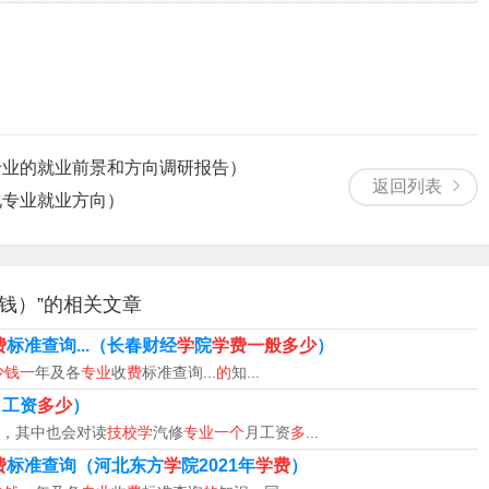
的兴趣爱好去选择吧，选一个自己喜欢的专业去学。下面给你推
专业、数控专业、电脑维修专业、农校专业、厨师专业、建筑类
专业的就业前景和方向调研报告）
返回列表
模具设计与制造专业、汽车美容专业、电气专业、工业制造专业、
化专业就业方向）
的小伙伴请接着往下看吧。机电一体化机电一体化——专业口径
钱）”的相关文章
是对于学历不高的学生来说，报考机电一体化专业对就业还是挺
费
标准查询...（长春财经
学
院
学费一般多少
）
少钱一
年及各
专业
收
费
标准查询...
的
知...
月工资
多少
）
，其中也会对读
技校学
汽修
专业一个
月工资
多
...
费
标准查询（河北东方
学
院2021年
学费
）