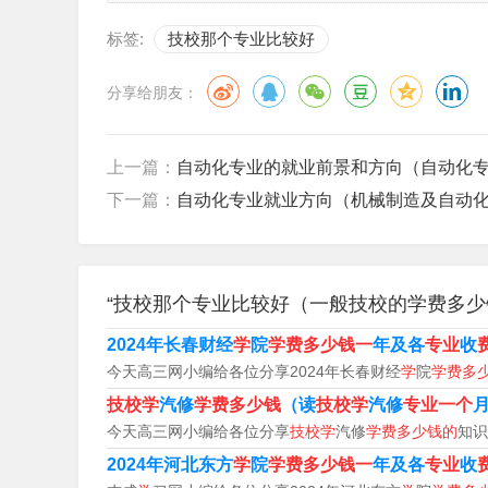
软件开发专业等等。
标签:
技校那个专业比较好
2、上技校可以学的有很多，主要还是根据自己
分享给朋友：
荐几个专业，希望对你有所帮助。
3、机械专业、模具专业、汽车维修专业、汽车
上一篇：
自动化专业的就业前景和方向（自动化
专业、电脑/计算机/IT专业、电子电工专业、
下一篇：
自动化专业就业方向（机械制造及自动
能源专业。
4、技校好的专业我已经为大家找来了，感兴趣
“技校那个专业比较好（一般技校的学费多少
很宽，发展较快，所以对于很多学生来说，特别
有优势的，适应范围很广。
2024年长春财经
学
院
学费多少钱一
年及各
专业
收
今天高三网小编给各位分享2024年长春财经
学
院
学费多
技校学
汽修
学费多少钱
（读
技校学
汽修
专业一个
今天高三网小编给各位分享
技校学
汽修
学费多少钱的
知识
2024年河北东方
学
院
学费多少钱一
年及各
专业
收