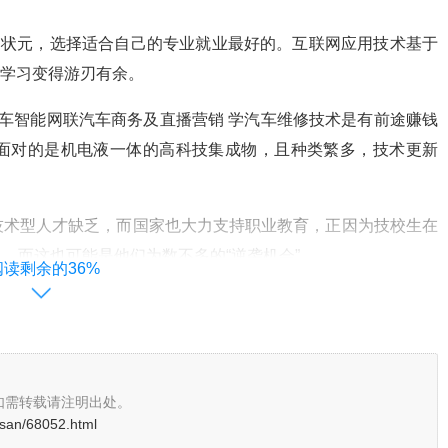
出状元，选择适合自己的专业就业最好的。互联网应用技术基于
的学习变得游刃有余。
车智能网联汽车商务及直播营销 学汽车维修技术是有前途赚钱
面对的是机电液一体的高科技集成物，且种类繁多，技术更新
技术型人才缺乏，而国家也大力支持职业教育，正因为技校生在
。而这也可能是他们为数不多的“逆袭机会”。
阅读剩余的36%
T、幼师、市场营销、建筑等专业都比较好。选一门好的专业关
要选自己感兴趣的，喜欢的技校专业。
如需转载请注明出处。
osan/68052.html
护理类专业、电子商务专业、市场营销专业、机电一体化专业、