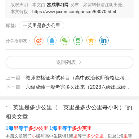
版权声明：本文由
杰成学习网
发布，如需转载请注明出处。
使用国际单位制，即米制，又称为公制。英国已于1995年
本文链接：
https://www.jccmn.com/gaosan/68070.html
完成了到国际单位制的转换。
标签:
一英里是多少公里
一英里等于多少公里
分享给朋友：
1、英里(mi) = 60934千米(公里)；即1千米(km) = 0.62137
英里(mi)。以英国和美国为主的少数欧美国家使用英制单
返回列表
位，因此他们使用的长度单位也就与众不同，主要有英
上一篇：
教师资格证考试科目（高中政治教师资格证考试科目）
里、码、英尺、英寸。
下一篇：
六级成绩一般考完多久出来（2023六级出成绩时间）
2、公里=0.6214英里 1英里=6093公里 使用地区不同 英里
是一种使用于英国、其前殖民地和英联邦国家非正式标准
“一英里是多少公里（一英里是多少公里每小时）”的
化的单位制。现在从官方而言，它只应用于美国、利比里
相关文章
亚和缅甸。而其他国家或地区则使用国际单位制，即公
1海
里
等于
多少公里
1海
里
等于
多少英里
里。
本篇文章我们
小
编与高中生谈谈1海
里
等于
多少公里
，以及1海
里
等