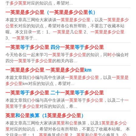
于
多少英里
对应的知识点，希望对...
3、英里=1 60344米 1公里=2里=1000米 故：1英里=60934
一英里是多少公里
（
一英里是多少公里
长）
4公里 满意请采纳。
本篇文章高三网给大家谈谈
一英里是多少公里
，以及
一英里是多少
公里
长对应的知识点，希望对各位有所帮助，不要忘了收藏本站
喔。 本文目录
一
览： 1、
一英里是
几
公里
2、
一英里是多少公里
海运航速中的每小时多少节等于每小时多少公
3、
一英里
等于...
里?一英里约合多少公里?
一英里
等于
多少公里
四分
一英里
等于
多少公里
今天给各位
一
起来学习
一英里
等于
多少公里
的知识，同
时小
编会对
1、现在国际上通用的是1节＝1海里／小时，1海里＝852
四分
一英里
等于
多少公里
的相关内容...
公里。
一英里是多少公里
一英里是多少公里
km
本篇文章我们
小
编与高中生谈谈
一英里是多少公里
，以及
一英里是
2、秒。1英里=160344米 1节=1海里/小时 关于海里各国的
多少公里
km对应的知识点，希望对...
标准不一。
一英里
等于
多少公里
二十
一英里
等于
多少公里
本篇文章我们
小
编与高中生谈谈
一英里
等于
多少公里
，以及二十
一
3、英里 =60931公里，1英里每小时约等于6公里每小时。
英里
等于
多少公里
对应的知识点，希...
英里
和
公里
换算（1
英里是多少公里
）
4、节是航海的速度单位，一节就是1海里/小时，而1海里
本篇文章高三网给大家谈谈
英里
和
公里
换算，以及1
英里是多少公
是852公里.早在16世纪，海上航行已相当发达，但当时一
里
对应的知识点，希望对各位有所帮助，不要忘了收藏本站喔。 本
无时钟，二无航程记录仪，所以难以确切判定船的航行速
文目录
一
览： 1、
英里
换算成
公里
2、
英里
和
公里
怎么换算 3、
公