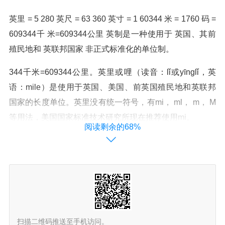
英里 = 5 280 英尺 = 63 360 英寸 = 1 60344 米 = 1760 码 =
609344千 米=609344公里 英制是一种使用于 英国、其前
殖民地和 英联邦国家 非正式标准化的单位制。
344千米=609344公里。英里或哩（读音：lǐ或yīnglǐ，英
语：mile）是使用于英国、美国、前英国殖民地和英联邦
国家的长度单位。英里没有统一符号，有mi， ml， m， M
等用法，美国国家标准技术研究所现在推荐使用mi。
阅读剩余的68%
英里=609344千米(公里)。英里，英制长度单位。（英制是
一种使用于英国、其前殖民地和英联邦国家非正式标准化
的单位制）。从官方而言，它只应用于美国、利比里亚和
缅甸。
英里=609344公里。英里是英制长度单位。从官方而言，
扫描二维码推送至手机访问。
它只应用于美国、利比里亚和缅甸。而其他国家或地区则