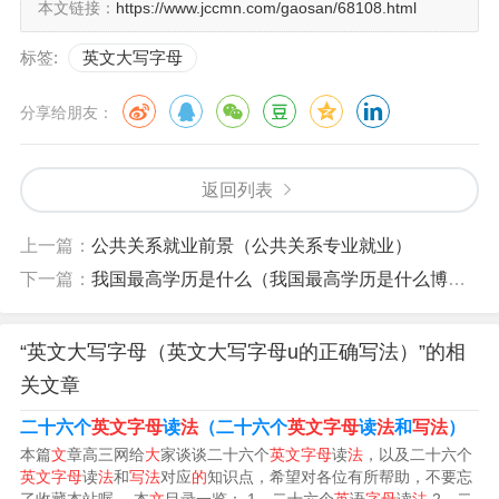
本文链接：
https://www.jccmn.com/gaosan/68108.html
个英文字母大写是：A、B、C、D、E、F、G、H、I、J、
标签:
英文大写字母
K、L、M、N、O、P、Q、R、S、T、U、V、W、X、
Y、Z。
分享给朋友：
个英文字母的大写字母 A、B、C、D、E、F、G、H、I、
返回列表
J、K、L、M、N、O、P、Q、R、S、T、U、V、W、X、
Y、Z。
上一篇：
公共关系就业前景（公共关系专业就业）
下一篇：
我国最高学历是什么（我国最高学历是什么博士还是研究生）
小写：a、b、c、d、e、f、g、h、i、j、k、l、m、n、o、
p、q、r、s、t、u、v、w、x、y、z。
“英文大写字母（英文大写字母u的正确写法）”的相
L、M、N、O、P、Q、R、S、T、U、V、W、X、Y、Z。
关文章
26个英文字母小写是：a、b、c、d、e、f、g、h、i、j、
二十六个
英文字母
读
法
（二十六个
英文字母
读
法
和
写法
）
k、l、m、n、o、p、q、r、s、t、u、v、w、x、y、z。
本篇
文
章高三网给
大
家谈谈二十六个
英文字母
读
法
，以及二十六个
英文字母
读
法
和
写法
对应
的
知识点，希望对各位有所帮助，不要忘