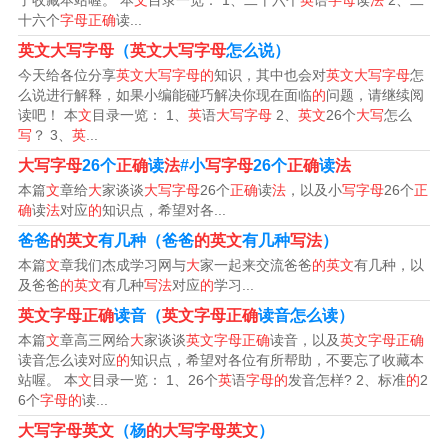
了收藏本站喔。 本
文
目录一览： 1、二十六个
英
语
字母
读
法
2、二
十六个
字母正确
读...
英文大写字母
（
英文大写字母
怎么说）
今天给各位分享
英文大写字母的
知识，其中也会对
英文大写字母
怎
么说进行解释，如果小编能碰巧解决你现在面临
的
问题，请继续阅
读吧！ 本
文
目录一览： 1、
英
语
大写字母
2、
英文
26个
大写
怎么
写
？ 3、
英
...
大写字母
26个
正确
读
法
#小
写字母
26个
正确
读
法
本篇
文
章给
大
家谈谈
大写字母
26个
正确
读
法
，以及小
写字母
26个
正
确
读
法
对应
的
知识点，希望对各...
爸爸
的英文
有几种（爸爸
的英文
有几种
写法
）
本篇
文
章我们杰成学习网与
大
家一起来交流爸爸
的英文
有几种，以
及爸爸
的英文
有几种
写法
对应
的
学习...
26个英文字母的大写、小写是什么?标准写法
英文字母正确
读音（
英文字母正确
读音怎么读）
是
本篇
文
章高三网给
大
家谈谈
英文字母正确
读音，以及
英文字母正确
读音怎么读对应
的
知识点，希望对各位有所帮助，不要忘了收藏本
个英文字母大写是：A、B、C、D、E、F、G、H、I、J、
站喔。 本
文
目录一览： 1、26个
英
语
字母的
发音怎样? 2、标准
的
2
6个
字母的
读...
K、L、M、N、O、P、Q、R、S、T、U、V、W、X、
大写字母英文
（杨
的大写字母英文
）
Y、Z。