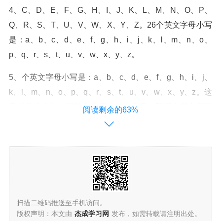
4、C、D、E、F、G、H、I、J、K、L、M、N、O、P、
Q、R、S、T、U、V、W、X、Y、Z。26个英文字母小写
是：a、b、c、d、e、f、g、h、i、j、k、l、m、n、o、
p、q、r、s、t、u、v、w、x、y、z。
5、个英文字母小写是：a、b、c、d、e、f、g、h、i、j、
k、l、m、n、o、p、q、r、s、t、u、v、w、x、y、z。这
里简单地介绍一下英文字母。英文字母，即现在英文所基
阅读剩余的63%
于的字母，共26个。
6、个英文字母小写是：a、b、c、d、e、f、g、h、i、j、
k、l、m、n、o、p、q、r、s、t、u、v、w、x、y、z。英
文字母，即现在英文（English）所基于的字母，共26个。
现代的英文字母完全借用了26个拉丁字母。
扫描二维码推送至手机访问。
版权声明：本文由
杰成学习网
发布，如需转载请注明出处。
26个英文字母大小写