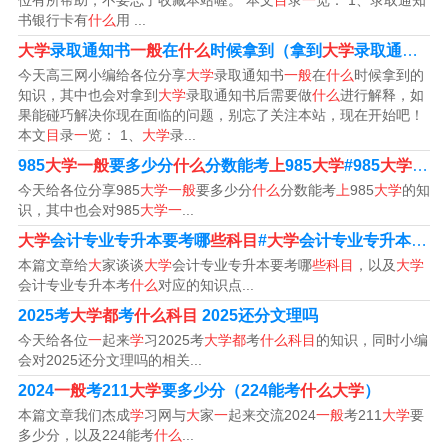
位有所帮助，不要忘了收藏本站喔。 本文
目
录
一
览： 1、录取通知
课，体育。
书银行卡有
什么
用 ...
大学
录取通知书
一般
在
什么
时候拿到（拿到
大学
录取通知书后需要做
公共课又分为公共必修课和公共选修课，公共必修课包括
今天高三网小编给各位分享
大学
录取通知书
一般
在
什么
时候拿到的
毛泽东思想概论、思想道德修养、体育、大学英语等，公
知识，其中也会对拿到
大学
录取通知书后需要做
什么
进行解释，如
果能碰巧解决你现在面临的问题，别忘了关注本站，现在开始吧！
共选修课课程涉及各类专业，属非限制性，选够学分即
本文
目
录
一
览： 1、
大学
录...
可。 专业课又分为专业基础课和专业主干课。
985
大学一般
要多少分
什么
分数能考
上
985
大学
#985
大学一般
今天给各位分享985
大学一般
要多少分
什么
分数能考
上
985
大学
的知
大学英语。大学计算机类专业课程：计算机基础、编程
识，其中也会对985
大学一
...
（一般为C语言）。大学公共必修课：大学语文、高等数
大学
会计专业专升本要考哪
些科目
#
大学
会计专业专升本考
什
学、大学英语、毛概、马哲、思修等课程。以上只是部分
本篇文章给
大
家谈谈
大学
会计专业专升本要考哪
些科目
，以及
大学
课程，具体的课程安排可能因学校和专业不同而有所不
会计专业专升本考
什么
对应的知识点...
同。
2025考
大学都
考
什么科目
2025还分文理吗
今天给各位
一
起来
学
习2025考
大学都
考
什么科目
的知识，同时小编
大学公共必修课是指在大学阶段，所有学生都必须修习的
会对2025还分文理吗的相关...
一些课程，旨在培养学生的综合素质和基础知识。
2024
一般
考211
大学
要多少分（224能考
什么大学
）
本篇文章我们杰成
学
习网与
大
家
一
起来交流2024
一般
考211
大学
要
以上七大选修课程是比较常见的课程，每个高校根据自身
多少分，以及224能考
什么
...