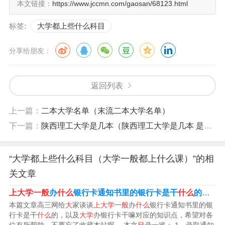
本文链接：
https://www.jccmn.com/gaosan/68123.html
标签:
大学都上些什么科目
分享给朋友：
返回列表
大学本科公共必修课有哪些
上一篇：
二本大学名单（末流二本大学名单）
下一篇：
陕西理工大学是几本（陕西理工大学是几本 是一本还是二本）
大学必修课有：公共课必修课包括：思政类、英语、数
学、计算机等；专业必修课，通常是某个学科门类下的所
“大学都上些什么科目（大学一般都上什么课）”的相
有专业都要共同学习的以及本专业的核心内容课程；实践
关文章
类课程包括：军训、实习和毕业论文的写作等。
上大学一般
办
什么
银行卡通知书里的银行卡是干
什么
的（
大
大学本科主要的必修课：思想道德修养，马克思原理，毛
本篇文章高三网给
大
家谈谈
上大学一般
办
什么
银行卡通知书里的银
泽东理论和概念，英语，中国近代史等，军事理论，专业
行卡是干
什么
的，以及
大学
办银行卡干嘛对应的知识点，希望对各