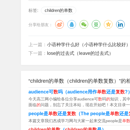
1、children单数形式是child。单数形式
标签:
children的单数
语中，可数名词有单数和复数两种形式。 扩展资
分享给朋友：
复数形式。
2、children是复数！其单数形式是child。例句：My ch
上一篇：
小语种学什么好（小语种学什么比较好
deal with the children later. 孩子们的事由我
下一篇：
lose的过去式（leave的过去式）
3、child。根据战马教育资料显示，children的
“孩子们”；而child作为名词，中文含义有“儿童”、
“children的单数（children的单数复数）”
4、Children是英文单词，它的发音是 /tld
式，指的是多个孩子，而单数形式为child，指的
audience可
数
吗（audience用作
单数
还是
复数
?
今天高三网小编给各位分享audience可
数
吗
的
知识，其中也
5、children 是child 的复数形式 ，谓语动词
面临
的
问题，别忘了关注本站，现在开始吧！本文目录一览： 
people是
单数
还是
复数
（The people是
单数
还是
6、children意思是孩子，是复数。单数是child。
本篇文章我们杰成学习网与大家一起来交流people是
单
children的单数
（
children的单数
是）