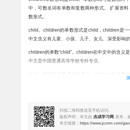
中，可数名词有单数和复数两种形式。 扩展资料
数形式。
child。children的单数形式是child，chi
中文含义有儿童、小孩、儿子、女儿、深受影响
children的单数“child”。children在中文
中文是中国普通高等学校专科专业。
child。根据战马教育资料显示，children的单数
子们”；而child作为名词，中文含义有“儿童”、“小
children是复数！其单数形式是child。例句：My child
with the children later. 孩子们的事由我以后去处
扫描二维码推送至手机访问。
版权声明：本文由
杰成学习网
发布，
children单数形式是什么
本文链接：
https://www.jccmn.com/ga