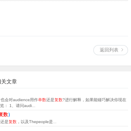
与复数相对，指某些语言中由词的本身形式所表示的单一的数量，如在英
料 表示一个人或事物用单数形式，表示一个以上的人或事物用
ild has no one to play with. 没有人跟我的孩子一起玩。Ill
）
以后去处理。
返回列表
单数形式是child。children是一个不规则的复数名词，中文翻译为
“小孩”、“儿子”、“女儿”、“深受…影响的人”。
的相关文章
rn/，表示指未成年人，尤指未满18岁的少年儿童。这个单词是复数形
是一个孩子。
）
会对audience用作
单数
还是
复数
?进行解释，如果能碰巧解决你现在
应使用复数形式。
1、请问audi...
复数
）
数
还是
复数
，以及Thepeople是...