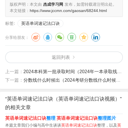
版权声明：本文由
杰成学习网
发布，如需转载请注明出处。
1、大写的A，三角架，字母排行数老大。大写的B，像雪
本文链接：
https://www.jccmn.com/gaosan/68244.html
人，肚子胖胖脑袋大。大写的C，像月牙，半个月牙天上
标签:
英语单词速记法口诀
挂。大写的D，像竖琴，声音悠扬真好听。大写的E，不简
单，一座大山把身翻。大写的F，冲锋枪，战士扛枪上战
分享给朋友：
场。
2、把字母代入简单的单词来记忆 最初学习的单词都很简
返回列表
单，比如bag、apple等等，这些都是既简单又有趣的单
上一篇：
2024本科第一批录取时间（2024年一本录取线是多少）
词，很适合小朋友去学习。
下一篇：
分数线什么时候出（2024考研分数线什么时候出）
3、记单词，要五到，眼嘴手脑齐开炮；读写背默各几遍，
印象清晰记得牢。 (五到记忆法)记过单词莫忘记，几天之
“英语单词速记法口诀（英语单词速记法口诀视频）”
后再看看；似忘非忘又温习，反反复复印心间。
的相关文章
4、英语单词巧记口诀 数字口诀法 数字口诀法是口诀英语
英语单词速记法口诀
整理
英语单词速记法口诀
整理图片
单词速记法中一种很常见的英语单词记忆方法。比如，常
本篇文章我们小编与高中生谈谈
英语单词速记法口诀
整理，以及
英