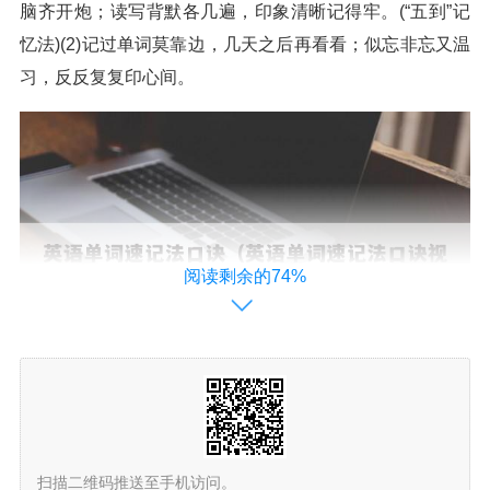
脑齐开炮；读写背默各几遍，印象清晰记得牢。(“五到”记
忆法)(2)记过单词莫靠边，几天之后再看看；似忘非忘又温
习，反反复复印心间。
阅读剩余的74%
26个英语单词速记法口诀是什么?
扫描二维码推送至手机访问。