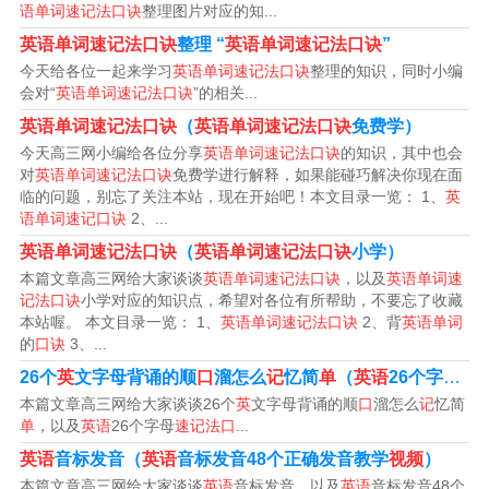
语单词速记法口诀
整理图片对应的知...
见的数字口诀有：1英文字母i头上点点滴滴，拖着一根
英语单词速记法口诀
整理 “
英语单词速记法口诀
”
线，似乎在飞快地奔溃。
今天给各位一起来学习
英语单词速记法口诀
整理的知识，同时小编
会对“
英语单词速记法口诀
”的相关...
5、关于英语记忆口诀分享如下：记忆是学习的重要环节，
英语单词速记法口诀
（
英语单词速记法口诀
免费学）
而英语作为一门语言，也需要大量的记忆。为了帮助大家
今天高三网小编给各位分享
英语单词速记法口诀
的知识，其中也会
更好地学习和掌握英语语言，人们尝试了许多方法，其中
对
英语单词速记法口诀
免费学进行解释，如果能碰巧解决你现在面
临的问题，别忘了关注本站，现在开始吧！本文目录一览： 1、
英
一种非常有效的方法就是记忆口诀。
语单词速记口诀
2、...
英语单词速记法口诀
（
英语单词速记法口诀
小学）
英语单词速记法口诀英语单词速记法口诀儿歌
本篇文章高三网给大家谈谈
英语单词速记法口诀
，以及
英语单词速
记法口诀
小学对应的知识点，希望对各位有所帮助，不要忘了收藏
1、lion 狮子百兽王， key 是钥匙开锁忙， juice 果汁有营
本站喔。 本文目录一览： 1、
英语单词速记法口诀
2、背
英语单词
的
口诀
3、...
养， ice cream 冰淇淋甜又香。pencil 铅笔细又长， nose
26个
英
文字母背诵的顺
口
溜怎么
记
忆简
单
（
英语
26个字母
速
鼻子闻味香， mouth 小嘴真漂亮， orange 桔子你先尝。h
本篇文章高三网给大家谈谈26个
英
文字母背诵的顺
口
溜怎么
记
忆简
ead 是头， hand 是手，脚是 foot 把路走。
单
，以及
英语
26个字母
速记法口
...
英语
音标发音（
英语
音标发音48个正确发音教学
视频
）
2、记忆方法如下：巧用歌谣区分字形：遇到形近的字母，
本篇文章高三网给大家谈谈
英语
音标发音，以及
英语
音标发音48个