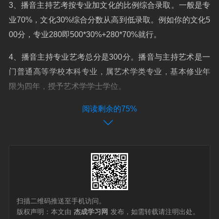
3、播音主持艺考按专业加文化的比例综合录取。一般是专
业70%，文化30%综合分数从高到低录取。例如你的文化5
00分，专业280即500*30%+280*70%就行。
4、播音主持专业艺考总分是300分。播音与主持艺术是一
门普通高等学校本科专业，属艺术学类专业，基本修业年
限为四年，授予艺术学学士学位。
5、播音主持专业大学录取分数线如下：艺考播音主持这一
阅读剩余的75%
专业本科线一般在420~480分左右，这是对于想考入一本
院校学生文化课必须达到的区间，而二本就需要达到380~
430分之间。艺考学播音主持文化课高考录取分数至少在三
本分数线左右。
6、播音主持专业艺考总分是300分。播音艺考分数计算公
扫描二维码推送至手机访问。
式是高考总分×80%+专业省统考成绩×5×20%。2023年浙
版权声明：本文由
杰成学习网
发布，如需转载请注明出处。