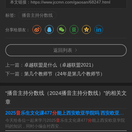
江播音艺考分数计算公式。
本文链接：
https://www.jccmn.com/gaosan/68247.html
标签:
播音主持分数线
浙传播音主持艺考分数线
分享给朋友：
浙传播音主持文化课分数线2022年为457分。
分数线为86分。根据查询浙江传媒学院官网显示，2023年
返回列表
浙江传媒学院的升学率为百分之八十五。
上一篇：
卓越联盟是什么（卓越联盟2021）
分。根据查询浙江传媒学院官网得知，2022浙江传媒学院
下一篇：
第几个教师节（24年是第几个教师节）
艺术类专业录取分数线：播音与主持艺术专业录取分数
线：8717分；录音艺术专业录取分数线：9082分；播音与
“播音主持分数线（2024播音主持分数线）”的相关文
主持艺术（影视配音）专业录取分数线：8386分。
章
浙江传媒大学播音主持专业艺考要8157分才能录取。播音
2025
音
乐生文化课477
分
能上西安欧亚学院吗 西安欧亚学院
与主持艺术双语方向一般要8951分才能录；播音与主持艺
今天给各位一起来学习2025
音
乐生文化课477
分
能上西安欧亚学院
术配音方向一般要8743分才能录；播音与主持艺术的礼仪
吗的知识，同时小编会对西安...