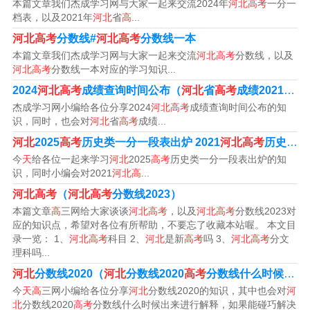
高考要几天时间
本篇文章我们杰成学习网与大家一起来交流2024年
河北高考
一分一
档表，以及2021年
河北
省
高
...
1、全国高考有2到4天的时间。具体高考时间如下：传统高
河北高考
分数线#
河北高考
分数线一本
考地区（除新高考地区以外的省份）高考时间为6月7日至8
本篇文章我们杰成学习网与大家一起来交流
河北高考
分数线，以及
河北高考
分数线一本对应的学习知识...
日，为期两天；（新疆、西藏、内蒙古9日考民族语文）。
2024
河北高考
成绩查询时间公布（
河北
省
高考
成绩2021具体时间）
2、高考从6月7日开始举行，高考时间有两天三天和四天，
杰成学习网小编给各位分享2024
河北高考
成绩查询时间公布的知
识，同时，也会对
河北
省
高考
成绩...
不同地区的考试时长不同。高考两天，6月7日和6月8日。
河北
2025
高考
历史类一分一段表出炉 2021
河北高考
历史组合录取人数
高考考三天6月，7，8，9日。高考考四天6月7，8，910
今
天
给各位一起来学习
河北
2025
高考
历史类一分一段表出炉的知
日。
识，同时小编会对2021
河北高
...
河北高考
（
河北高考
分数线2023）
3、高考一般都是考2至4天。2023各省传统高考：文综和
本篇文章
高
三网给大家谈谈
河北高考
，以及
河北高考
分数线2023对
理综，将在六月七日到八日举行，为期两天。2023各省新
应的知识点，希望对各位有所帮助，不要忘了收藏本站喔。 本文目
录一览： 1、
河北高考
科目 2、
河北
是新
高考
吗 3、
河北高考
分文
高考：3+1+2区域将在六月七日、八日和九日进行三天的
理科吗...
高考。
河北
分数线2020（
河北
分数线2020
高考
分数线什么时候出来）
今
天高
三网小编给各位分享
河北
分数线2020的知识，其中也会对
河
北
分数线2020
高考
分数线什么时候出来进行解释，如果能碰巧解决