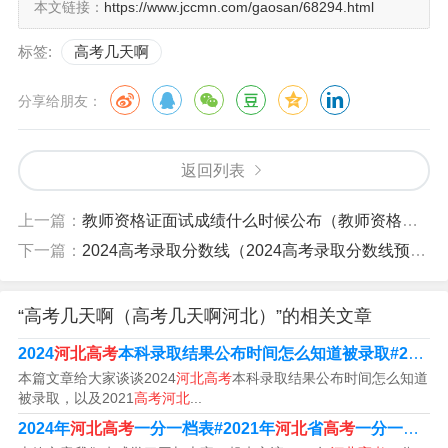
本文链接：
https://www.jccmn.com/gaosan/68294.html
为3天。由于部分省（市）按新方案实施高考或科目设置不
同，所以高考结束时间不统一。
标签:
高考几天啊
3、对于3+1+2新高考省份来说，高考基本举行6月7日-9日
分享给朋友：
三天。2023年全国高考时间安排在6月7日-8日，3+1+2省
份高考时间为6月7日、8日和9日三天，此外综合改革3+3
返回列表
省份高考时间为6月7日、8日、9日和10日，一共四天。
上一篇：
教师资格证面试成绩什么时候公布（教师资格证面试报考的时间2024）
4、传统高考地区（除新高考地区以外的省份）高考时间为
下一篇：
2024高考录取分数线（2024高考录取分数线预估）
6月7日至8日，为期两天；（新疆、西藏、内蒙古9日考民
族语文）。
“高考几天啊（高考几天啊河北）”的相关文章
5、高考的考试日期为每年6月7日、8日，各省市考试科目
2024
河北高考
本科录取结果公布时间怎么知道被录取#2021
名称与全国统考科目名称相同的必须与全国统考时间安排
本篇文章给大家谈谈2024
河北高考
本科录取结果公布时间怎么知道
一致。
被录取，以及2021
高考河北
...
2024年
河北高考
一分一档表#2021年
河北
省
高考
一分一档统计表