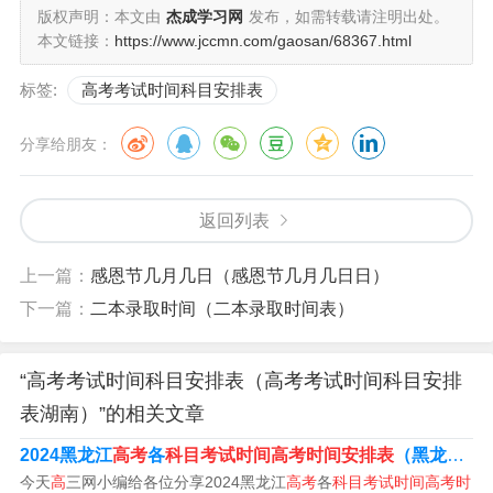
版权声明：本文由
杰成学习网
发布，如需转载请注明出处。
本文链接：
https://www.jccmn.com/gaosan/68367.html
月9日：上午考物理和政治、下午考化学；6月10日：上午
考历史和生物、下午考地理。
标签:
高考考试时间科目安排表
由中华人民共和国教育部统一组织调度，或实行自主命题
分享给朋友：
的省级考试院（海南省为考试局）命题，每年6月7日、6月
8日为考试日，部分省区高考时间为3天。
返回列表
天津高考考几科
上一篇：
感恩节几月几日（感恩节几月几日日）
下一篇：
二本录取时间（二本录取时间表）
1、门。根据查询天津市教育局官网得知，高考科目设置语
文、数学、外语共3门，等级性考试科目设置思想政治、历
“高考考试时间科目安排表（高考考试时间科目安排
史、地理、物理、化学、生物学共6门，由考生自主选择其
表湖南）”的相关文章
中3门参加考试，总共考6门。
2024黑龙江
高考
各
科目考试时间高考时间安排表
（黑龙江
高
2、科。根据查询中国教育在线显示，2023天津高考6月7
今天
高
三网小编给各位分享2024黑龙江
高考
各
科目考试时间高考时