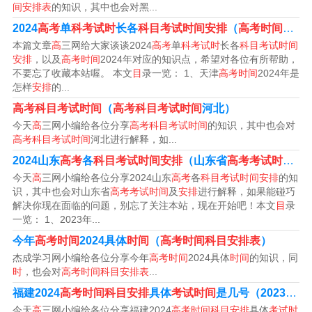
日开始，科目共有6门，包括语文、数学、外语共3门，思
间安排表
的知识，其中也会对黑...
想政治、历史、地理、物理、化学、生物学共6门，由考生
2024
高考
单
科考试时
长各
科目考试时间安排
（
高考时间
202
自主选择其中3门参加考试。
本篇文章
高
三网给大家谈谈2024
高考
单
科考试时
长各
科目考试时间
安排
，以及
高考时间
2024年对应的知识点，希望对各位有所帮助，
不要忘了收藏本站喔。 本文
目
录一览： 1、天津
高考时间
2024年是
3、天津高考考9科。6月7日：9：00至11：30考语文，1
怎样
安排
的...
5：00至17：00考数学。6月8日：15：00至17：00考外
高考科目考试时间
（
高考科目考试时间
河北）
语，15：00至16：40考英语笔试。
今天
高
三网小编给各位分享
高考科目考试时间
的知识，其中也会对
高考科目考试时间
河北进行解释，如...
4、语文、数学、外语，思想政治、历史、地理、物理、化
2024山东
高考
各
科目考试时间安排
（山东省
高考考试时间
及
学、生物。根据查询相关资料得知，2023年天津高考考语
今天
高
三网小编给各位分享2024山东
高考
各
科目考试时间安排
的知
文、数学、外语，思想政治、历史、地理、物理、化学、
识，其中也会对山东省
高考考试时间
及
安排
进行解释，如果能碰巧
解决你现在面临的问题，别忘了关注本站，现在开始吧！本文
目
录
生物。天津市高考采用天津卷，自主命题卷。
一览： 1、2023年...
今年
高考时间
2024具体
时间
（
高考时间科目安排表
）
高考学科安排时间表
杰成学习网小编给各位分享今年
高考时间
2024具体
时间
的知识，同
时
，也会对
高考时间科目安排表
...
1、月7日 9：00-11：30 语文考试，6月7日 15：00-17：0
福建2024
高考时间科目安排
具体
考试时间
是几号（2023福建
0 数学考试；6月8日 9：00-11：30 文综/理综，6月8日 1
今天
高
三网小编给各位分享福建2024
高考时间科目安排
具体
考试时